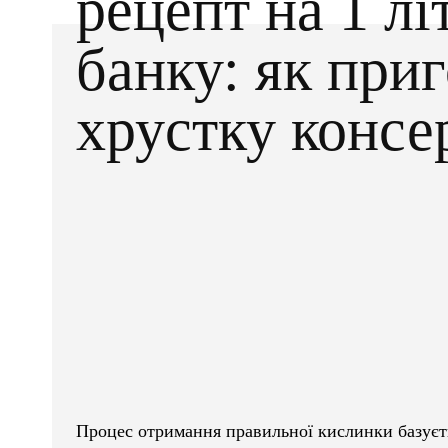
рецепт на 1 лі
банку: як при
хрустку консе
Facebook
X
ПОДІЛІТЬСЯ
Процес отримання правильної кислинки базуєть