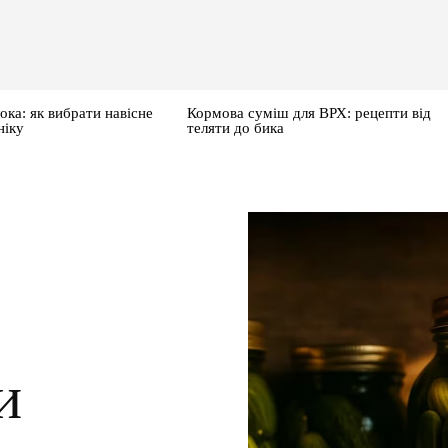
ока: як вибрати навісне
Кормова суміш для ВРХ: рецепти від
ніку
теляти до бика
и