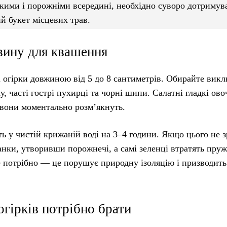
якими і порожніми всередині, необхідно суворо дотримув
й букет місцевих трав.
овину для квашення
ні огірки довжиною від 5 до 8 сантиметрів. Обирайте вик
 часті гострі пухирці та чорні шипи. Салатні гладкі овоч
 вони моментально розм’якнуть.
ь у чистій крижаній воді на 3–4 години. Якщо цього не 
банки, утворивши порожнечі, а самі зеленці втратять пруж
не потрібно — це порушує природну ізоляцію і призводить
.
 огірків потрібно брати