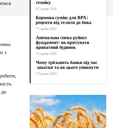
техніку
атися
8 Серпня 2026
Кормова суміш для ВРХ:
рецепти від теляти до бика
7 Серпня 2026
Аномальна спека руйнує
фундамент: як врятувати
лючно
приватний будинок
і з
5 Серпня 2026
Чому тріскають банки під час
закатки та як цього уникнути
3 Серпня 2026
зробити,
ність.
 до