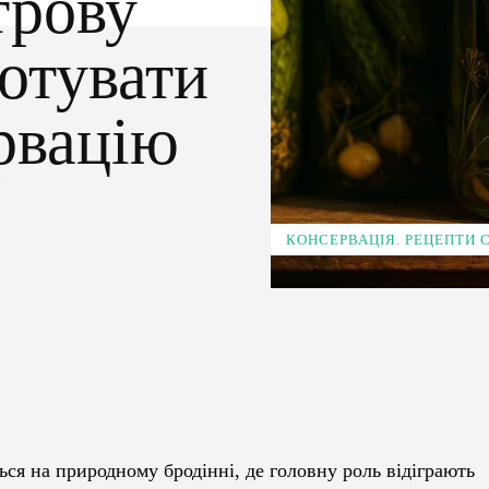
трову
готувати
рвацію
КОНСЕРВАЦІЯ. РЕЦЕПТИ
Pinterest
WhatsApp
ся на природному бродінні, де головну роль відіграють