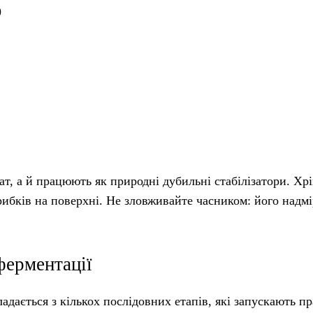
)
т, а й працюють як природні дубильні стабілізатори. Хр
рибків на поверхні. Не зловживайте часником: його надм
ферментації
адається з кількох послідовних етапів, які запускають п