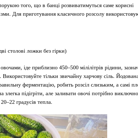
порукою того, що в банці розвиватимуться саме корисні
нізми. Для приготування класичного розсолу використову
ві столові ложки без гірки)
 овочами, іде приблизно 450–500 мілілітрів рідини, зазна
і. Використовуйте тільки звичайну харчову сіль. Йодован
равильну ферментацію, робить розсіл слизьким, а самі п
 злегка підігріти, але заливати овочі потрібно виключн
20–22 градусів тепла.