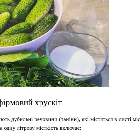
 фірмовий хрускіт
ють дубильні речовини (таніни), які містяться в листі мі
 одну літрову місткість включає: