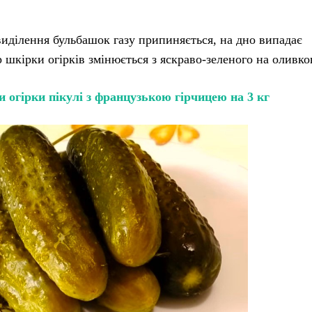
иділення бульбашок газу припиняється, на дно випадає
 шкірки огірків змінюється з яскраво-зеленого на оливко
 огірки пікулі з французькою гірчицею на 3 кг