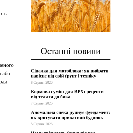
ють
Останні новини
ченого
Сівалка для мотоблока: як вибрати
а або
навісне під свій ґрунт і техніку
лоди —
8 Серпня 2026
о
Кормова суміш для ВРХ: рецепти
від теляти до бика
7 Серпня 2026
Аномальна спека руйнує фундамент:
як врятувати приватний будинок
5 Серпня 2026