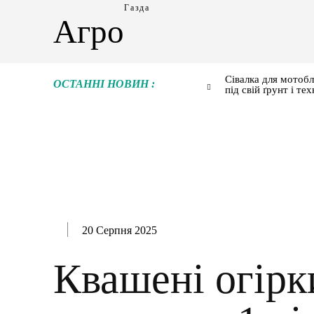
Газда
Агро
Сівалка для мотобл
ОСТАННІ НОВИН :
під свій ґрунт і тех
20 Серпня 2025
Квашені огірк