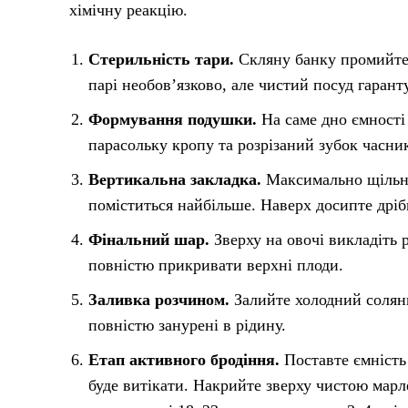
хімічну реакцію.
Стерильність тари.
Скляну банку промийте 
парі необов’язково, але чистий посуд гаранту
Формування подушки.
На саме дно ємності 
парасольку кропу та розрізаний зубок часник
Вертикальна закладка.
Максимально щільно 
поміститься найбільше. Наверх досипте дріб
Фінальний шар.
Зверху на овочі викладіть 
повністю прикривати верхні плоди.
Заливка розчином.
Залийте холодний соляни
повністю занурені в рідину.
Етап активного бродіння.
Поставте ємність 
буде витікати. Накрийте зверху чистою мар