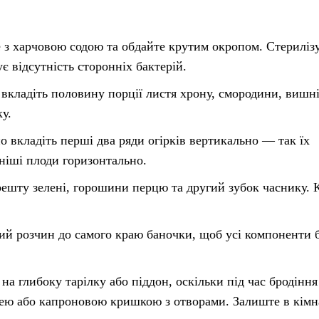
з харчовою содою та обдайте крутим окропом. Стериліз
є відсутність сторонніх бактерій.
вкладіть половину порції листя хрону, смородини, вишні
у.
вкладіть перші два ряди огірків вертикально — так їх
ніші плоди горизонтально.
решту зелені, горошини перцю та другий зубок часнику. 
й розчин до самого краю баночки, щоб усі компоненти 
на глибоку тарілку або піддон, оскільки під час бродіння
лею або капроновою кришкою з отворами. Залиште в кімн