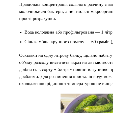
Правильна концентрація соляного розчину є за
молочнокислі бактерії, а не гнильні мікроорга
прості розрахунки.
Вода колодязна або профільтрована — 1 літр
Сіль кам’яна крупного помелу — 60 грамів (д
Оскільки на одну літрову банку, щільно набиту
об’єму розсолу вистачить якраз на дві місткост
дрібна сіль сорту «Екстра» повністю зупиняє п
дряблими. Для розчинення кристалів воду можна
охолодженою рідиною з температурою не вище 