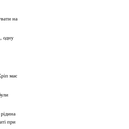
увати на
, одну
Кріп має
були
 рідина
аті при