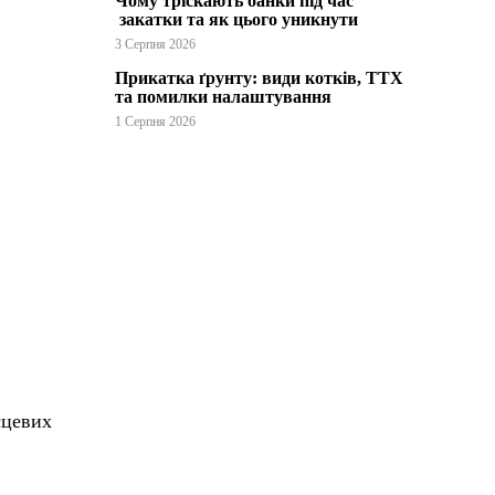
Чому тріскають банки під час
закатки та як цього уникнути
3 Серпня 2026
Прикатка ґрунту: види котків, ТТХ
та помилки налаштування
1 Серпня 2026
сцевих