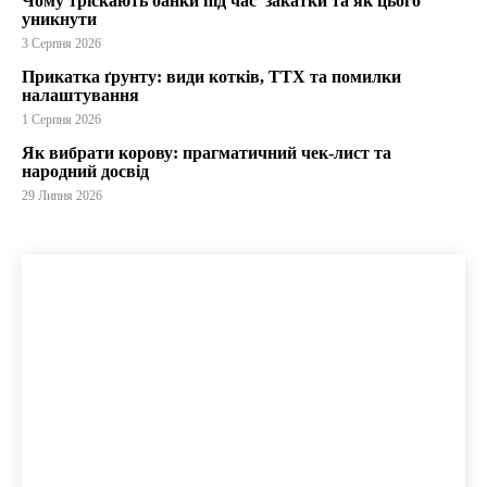
Чому тріскають банки під час закатки та як цього
уникнути
3 Серпня 2026
Прикатка ґрунту: види котків, ТТХ та помилки
налаштування
1 Серпня 2026
Як вибрати корову: прагматичний чек-лист та
народний досвід
29 Липня 2026