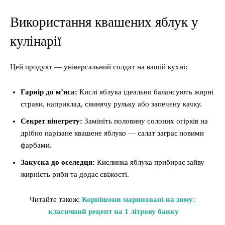
Використання квашених яблук у
кулінарії
Цей продукт — універсальний солдат на вашій кухні:
Гарнір до м’яса:
Кислі яблука ідеально балансують жирні
страви, наприклад, свинячу рульку або запечену качку.
Секрет вінегрету:
Замініть половину солоних огірків на
дрібно нарізане квашене яблуко — салат заграє новими
фарбами.
Закуска до оселедця:
Кислинка яблука прибирає зайву
жирність риби та додає свіжості.
Читайте також:
Корнішони мариновані на зиму:
класичний рецепт на 1 літрову банку