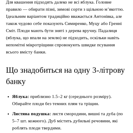
Для квашення підходять далеко не всі яблука. Головне
правило — обирати пізні, зимові сорти з щільною м’якоттю.
Ідеальним варіантом традиційно вважається Антонівка, але
також чудово себе показують Симиренко, Муцу або Гренні
Сміт. Плоди мають бути зняті з дерева вручну. Падалиця
(яблука, що впали на землю) не підходить, оскільки навіть
непомітні мікротріщини спровокують швидке псування
всього вмісту банки.
Що знадобиться на одну 3-літрову
банку
Яблука:
приблизно 1.5–2 кг (середнього розміру).
Обирайте плоди без темних плям та тріщин.
Листяна подушка:
листя смородини, вишні та дуба (по
5–7 шт. кожного). Дуб містить дубильні речовини, які
роблять плоди твердими.