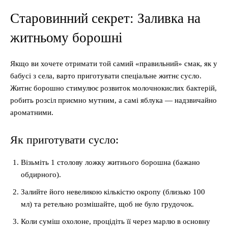
Старовинний секрет: Заливка на
житньому борошні
Якщо ви хочете отримати той самий «правильний» смак, як у
бабусі з села, варто приготувати спеціальне житнє сусло.
Житнє борошно стимулює розвиток молочнокислих бактерій,
робить розсіл приємно мутним, а самі яблука — надзвичайно
ароматними.
Як приготувати сусло:
Візьміть 1 столову ложку житнього борошна (бажано
обдирного).
Залийте його невеликою кількістю окропу (близько 100
мл) та ретельно розмішайте, щоб не було грудочок.
Коли суміш охолоне, процідіть її через марлю в основну