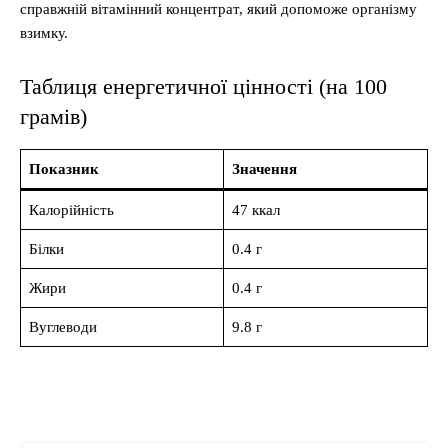
справжній вітамінний концентрат, який допоможе організму
взимку.
Таблиця енергетичної цінності (на 100
грамів)
Показник
Значення
Калорійність
47 ккал
Білки
0.4 г
Жири
0.4 г
Вуглеводи
9.8 г