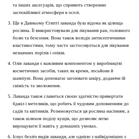
та інших аксесуарів, що сприяють створенню
заспокійливої атмосфери в оселі.
Ще в Давньому Єгипті лаванда була відома як цілюща
рослина. Її використовували для лікування ран, головного
болю та безсоння. Вона також володіє антисептичними
властивостями, тому часто застосовується для лікування
незначних порізів і опіків.
Олія лаванди є важливим компонентом у виробництві
косметичних засобів, таких як креми, лосьйони й
шампуні. Вона допомагає загоювати шкіру, додаючи їй
свіжість та зволоження.
Лаванда також славиться своєю здатністю привертати
бджіл і метеликів, що робить її чудовим доповненням до
садів та квітників. Розмножується ця рослина насінням, а
також шляхом поділу кущів, що дозволяє легко
вирощувати її навіть у домашніх умовах.
Існує безліч видів лаванди, але однією з найвідоміших є