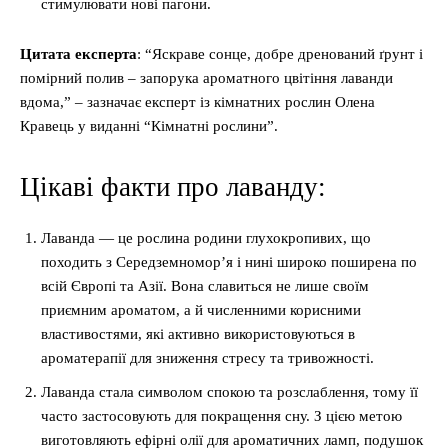
стимулювати нові пагони.
Цитата експерта
: “Яскраве сонце, добре дренований ґрунт і
помірний полив – запорука ароматного цвітіння лаванди
вдома,” – зазначає експерт із кімнатних рослин Олена
Кравець у виданні “Кімнатні рослини”.
Цікаві факти про лаванду:
Лаванда — це рослина родини глухокропивих, що
походить з Середземномор’я і нині широко поширена по
всій Європі та Азії. Вона славиться не лише своїм
приємним ароматом, а й численними корисними
властивостями, які активно використовуються в
ароматерапії для зниження стресу та тривожності.
Лаванда стала символом спокою та розслаблення, тому її
часто застосовують для покращення сну. З цією метою
виготовляють ефірні олії для ароматичних ламп, подушок