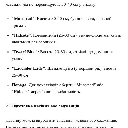
лаванди, які не перевищують 30-40 см у висоту:
“Munstead”
: Висота 30-40 см, бузкові квіти, сильний
аромат.
“Hidcote”
: Компактний (25-30 см), темно-фіолетові квіти,
ідеальний для горщиків.
“Dwarf Blue”
: Висота 20-30 см, стійкий до домашніх
умов.
“Lavender Lady”
: Швидко цвіте (у перший рік), висота
25-30 см.
Порада
: Для початківців оберіть “Munstead” або
“Hidcote” через їхню невибагливість.
2. Підготовка насіння або саджанців
Лаванду можна виростити з насіння, живців або саджанців.
Насіння проростає повільніше, тому саджанці чи живці –