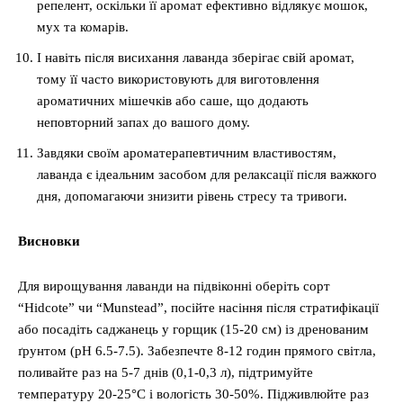
репелент, оскільки її аромат ефективно відлякує мошок,
мух та комарів.
І навіть після висихання лаванда зберігає свій аромат,
тому її часто використовують для виготовлення
ароматичних мішечків або саше, що додають
неповторний запах до вашого дому.
Завдяки своїм ароматерапевтичним властивостям,
лаванда є ідеальним засобом для релаксації після важкого
дня, допомагаючи знизити рівень стресу та тривоги.
Висновки
Для вирощування лаванди на підвіконні оберіть сорт
“Hidcote” чи “Munstead”, посійте насіння після стратифікації
або посадіть саджанець у горщик (15-20 см) із дренованим
ґрунтом (pH 6.5-7.5). Забезпечте 8-12 годин прямого світла,
поливайте раз на 5-7 днів (0,1-0,3 л), підтримуйте
температуру 20-25°C і вологість 30-50%. Підживлюйте раз