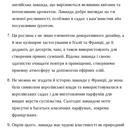
англійська лаванда, що вирізняється великими квітами та
інтенсивним ароматом. Лаванда добре виглядає на тлі
зеленої рослинності, особливо в садах з кам’янистим або
посушливим ґрунтом.
Ця рослина є не лише елементом декоративного дизайну, а
й має кулінарне застосування в Італії та Франції, де її
додають до десертів, чаю, а також використовують для
створення пряних сумішей. Відома лаванда і своєю
здатністю очищати повітря в приміщенні, створюючи
приємну атмосферу за допомогою ефірних олій.
Не можна не згадати й історію лаванди у Франції, де вона
була символом королівської влади та використовувалася в
королівських садах і для виготовлення парфумів для
вищих верств суспільства. Сьогодні лавандові ноти
присутні в багатьох класичних парфумах, зокрема
французьких.
Окрім цього, лаванда має чудові властивості як природний