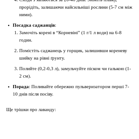
прорідіть, залишаючи найсильніші рослини (5-7 см між
ними).
Посадка саджанців
:
Замочіть корені в “Корневіні” (1 г/1 л води) на 6-8
годин.
Помістіть саджанець у горщик, залишивши кореневу
шийку на рівні ґрунту.
Полийте (0,2-0,3 л), замульчуйте піском чи галькою (1-
2 см).
Порада
: Поливайте обережно пульверизатором перші 7-
10 днів після посіву.
Ще трішки про лаванду: