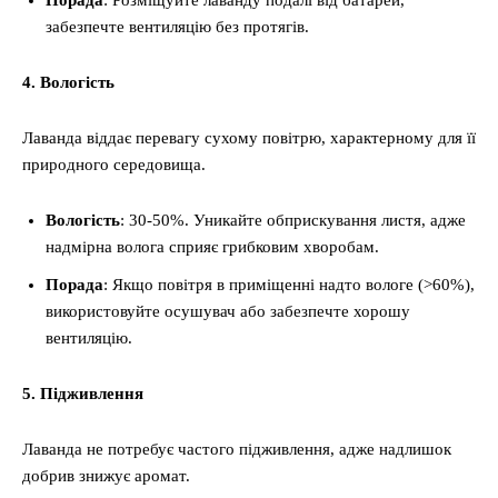
Порада
: Розміщуйте лаванду подалі від батарей,
забезпечте вентиляцію без протягів.
4. Вологість
Лаванда віддає перевагу сухому повітрю, характерному для її
природного середовища.
Вологість
: 30-50%. Уникайте обприскування листя, адже
надмірна волога сприяє грибковим хворобам.
Порада
: Якщо повітря в приміщенні надто вологе (>60%),
використовуйте осушувач або забезпечте хорошу
вентиляцію.
5. Підживлення
Лаванда не потребує частого підживлення, адже надлишок
добрив знижує аромат.