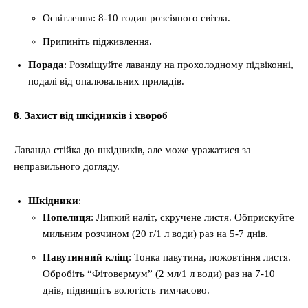
Освітлення: 8-10 годин розсіяного світла.
Припиніть підживлення.
Порада
: Розміщуйте лаванду на прохолодному підвіконні,
подалі від опалювальних приладів.
8. Захист від шкідників і хвороб
Лаванда стійка до шкідників, але може уражатися за
неправильного догляду.
Шкідники
:
Попелиця
: Липкий наліт, скручене листя. Обприскуйте
мильним розчином (20 г/1 л води) раз на 5-7 днів.
Павутинний кліщ
: Тонка павутина, пожовтіння листя.
Обробіть “Фітовермум” (2 мл/1 л води) раз на 7-10
днів, підвищіть вологість тимчасово.