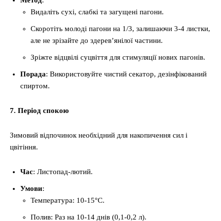
Метод
:
Видаліть сухі, слабкі та загущені пагони.
Скоротіть молоді пагони на 1/3, залишаючи 3-4 листки,
але не зрізайте до здерев’янілої частини.
Зріжте відцвілі суцвіття для стимуляції нових пагонів.
Порада
: Використовуйте чистий секатор, дезінфікований
спиртом.
7. Період спокою
Зимовий відпочинок необхідний для накопичення сил і
цвітіння.
Час
: Листопад-лютий.
Умови
:
Температура: 10-15°C.
Полив: Раз на 10-14 днів (0,1-0,2 л).