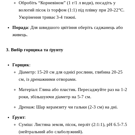
Обробіть “Корневіном” (1 г/1 л води), посадіть у
вологий пісок із торфом (1:1) під плівку при 20-22°C.
Укорінення триває 3-4 тижні.
Порада
: Для швидшого цвітіння оберіть саджанець або
живець.
3. Вибір горщика та ґрунту
Горщик
:
Діаметр: 15-20 см для однієї рослини, глибина 20-25
см, із дренажними отворами.
Матеріал: Глина або пластик. Пересаджуйте раз на 1-2
роки, збільшуючи діаметр на 5-7 см.
Дренаж: Шар керамзиту чи гальки (2-3 см) на дні.
Ґрунт
:
Суміш: Листяна земля, пісок, перліт (2:1:1), pH 6.5-7.5
(нейтральний або слаболужний).