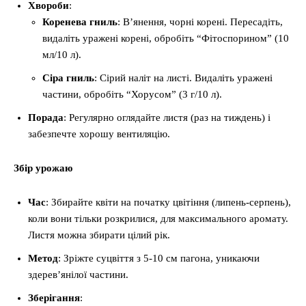
Хвороби
:
Коренева гниль
: В’янення, чорні корені. Пересадіть,
видаліть уражені корені, обробіть “Фітоспорином” (10
мл/10 л).
Сіра гниль
: Сірий наліт на листі. Видаліть уражені
частини, обробіть “Хорусом” (3 г/10 л).
Порада
: Регулярно оглядайте листя (раз на тиждень) і
забезпечте хорошу вентиляцію.
Збір урожаю
Час
: Збирайте квіти на початку цвітіння (липень-серпень),
коли вони тільки розкрилися, для максимального аромату.
Листя можна збирати цілий рік.
Метод
: Зріжте суцвіття з 5-10 см пагона, уникаючи
здерев’янілої частини.
Зберігання
: