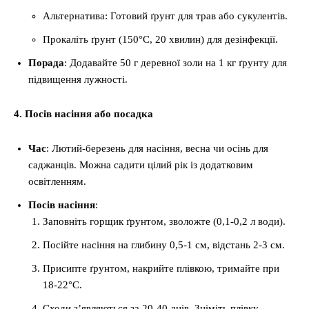
Альтернатива: Готовий ґрунт для трав або сукулентів.
Прокаліть ґрунт (150°C, 20 хвилин) для дезінфекції.
Порада
: Додавайте 50 г деревної золи на 1 кг ґрунту для
підвищення лужності.
4. Посів насіння або посадка
Час
: Лютий-березень для насіння, весна чи осінь для
саджанців. Можна садити цілий рік із додатковим
освітленням.
Посів насіння
:
Заповніть горщик ґрунтом, зволожте (0,1-0,2 л води).
Посійте насіння на глибину 0,5-1 см, відстань 2-3 см.
Присипте ґрунтом, накрийте плівкою, тримайте при
18-22°C.
Сходи з’являються за 20-40 днів. Зніміть плівку,