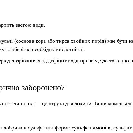
рпить застою води.
льчі (соснова кора або тирса хвойних порід) має бути 
ку та зберігає необхідну кислотність.
ріод дозрівання ягід дефіцит води призведе до того, що 
рично заборонено?
компост чи попіл — це отрута для лохини. Вони моментал
і добрива в сульфатній формі:
сульфат амонію
, сульфат