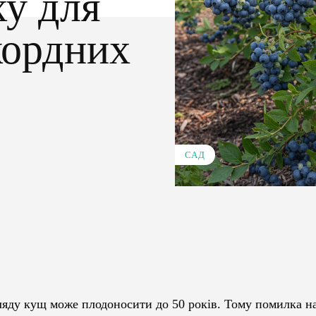
ху для
кордних
САД
Pinterest
WhatsApp
яду кущ може плодоносити до 50 років. Тому помилка на