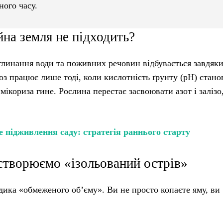
ного часу.
на земля не підходить?
глинання води та поживних речовин відбувається завдяк
іоз працює лише тоді, коли кислотність ґрунту (pH) стано
мікориза гине. Рослина перестає засвоювати азот і залізо
 підживлення саду: стратегія раннього старту
 створюємо «ізольований острів»
ика «обмеженого об’єму». Ви не просто копаєте яму, ви