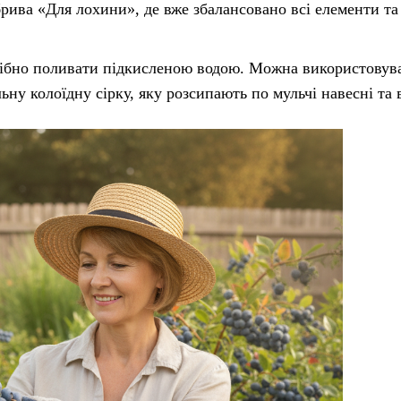
брива «Для лохини», де вже збалансовано всі елементи та
рібно поливати підкисленою водою. Можна використовув
льну колоїдну сірку, яку розсипають по мульчі навесні та 