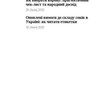
Як вибрати корову: прагматичний
чек-лист та народний досвід
29 Липня 2026
Оновлені вимоги до складу соків в
Україні: як читати етикетки
28 Липня 2026