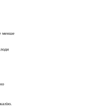
не менше
плоди
ьно
 калію.