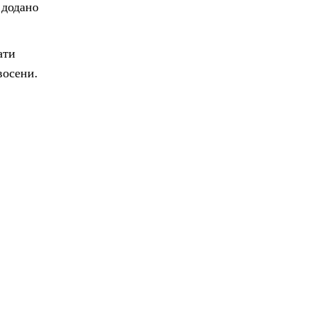
 додано
ати
восени.