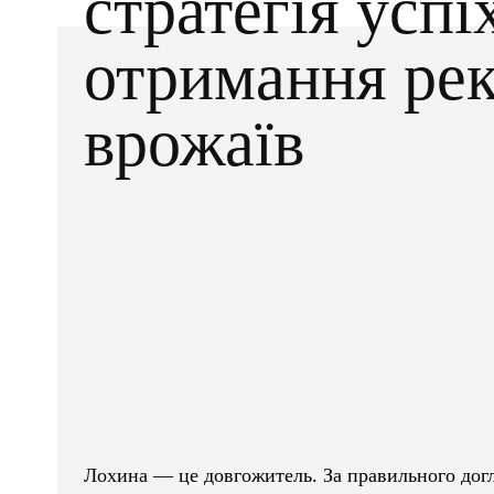
стратегія успі
отримання ре
врожаїв
Facebook
X
ПОДІЛІТЬСЯ
Лохина — це довгожитель. За правильного догл