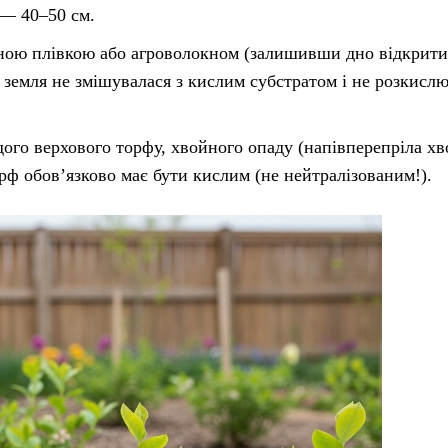
— 40–50 см.
ною плівкою або агроволокном (залишивши дно відкрити
 земля не змішувалася з кислим субстратом і не розкисл
го верхового торфу, хвойного опаду (напівперепріла хв
Торф обов’язково має бути кислим (не нейтралізованим!).