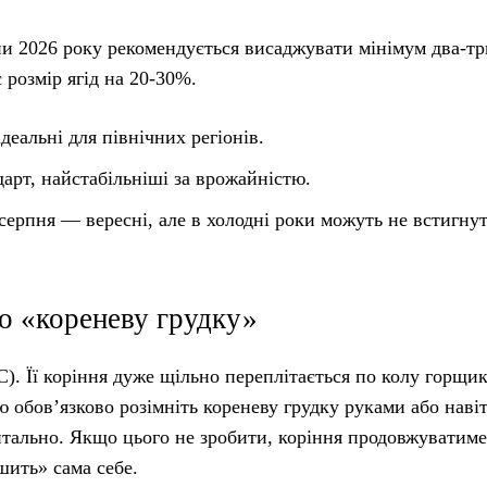
и 2026 року рекомендується висаджувати мінімум два-три
 розмір ягід на 20-30%.
деальні для північних регіонів.
арт, найстабільніші за врожайністю.
 серпня — вересні, але в холодні роки можуть не встигну
ро «кореневу грудку»
). Її коріння дуже щільно переплітається по колу горщик
 обов’язково розімніть кореневу грудку руками або навіт
онтально. Якщо цього не зробити, коріння продовжуватиме
ушить» сама себе.