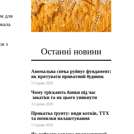
м для
ювала
оя з
Останні новини
Аномальна спека руйнує фундамент:
як врятувати приватний будинок
5 Серпня 2026
Чому тріскають банки під час
закатки та як цього уникнути
3 Серпня 2026
Прикатка ґрунту: види котків, ТТХ
та помилки налаштування
1 Серпня 2026