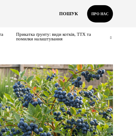
ПОШУК
ПРО НАС
та
Прикатка ґрунту: види котків, ТТХ та
помилки налаштування