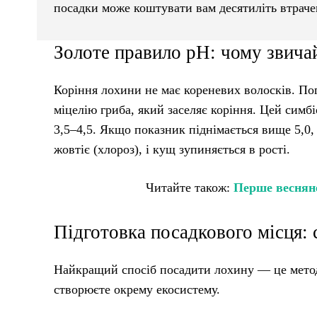
посадки може коштувати вам десятиліть втраче
Золоте правило pH: чому звичай
Коріння лохини не має кореневих волосків. По
міцелію гриба, який заселяє коріння. Цей симб
3,5–4,5. Якщо показник піднімається вище 5,0, 
жовтіє (хлороз), і кущ зупиняється в рості.
Читайте також:
Перше весняне
Підготовка посадкового місця:
Найкращий спосіб посадити лохину — це метод
створюєте окрему екосистему.