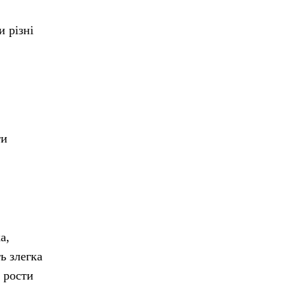
 різні
ти
а,
ь злегка
 рости