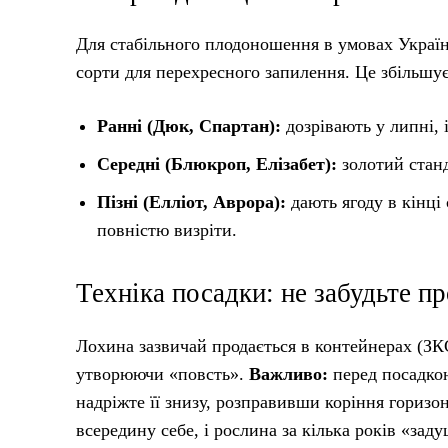
Для стабільного плодоношення в умовах Україн
сорти для перехресного запилення. Це збільшує
Ранні (Дюк, Спартан):
дозрівають у липні, і
Середні (Блюкроп, Елізабет):
золотий станд
Пізні (Елліот, Аврора):
дають ягоду в кінці
повністю визріти.
Техніка посадки: не забудьте п
Лохина зазвичай продається в контейнерах (ЗКС
утворюючи «повсть».
Важливо:
перед посадкою
надріжте її знизу, розправивши коріння гориз
всередину себе, і рослина за кілька років «зад