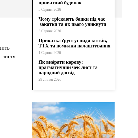
приватний будинок
5 Серпня 2026
Чому тріскають банки під час
закатки та як цього уникнути
3 Серпня 2026
и
Прикатка ґрунту: види котків,
ТТХ та помилки налаштування
вить
1 Серпня 2026
, листя
Як вибрати корову:
прагматичний чек-лист та
народний досвід
29 Липня 2026