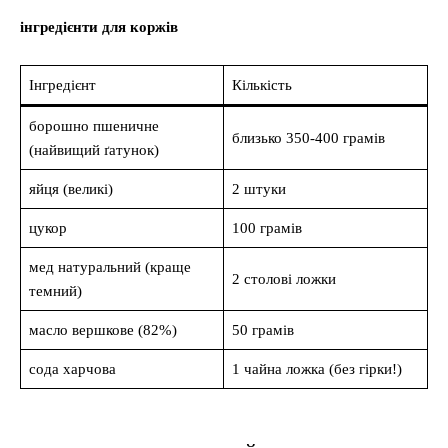
інгредієнти для коржів
Інгредієнт
Кількість
борошно пшеничне
близько 350-400 грамів
(найвищий ґатунок)
яйця (великі)
2 штуки
цукор
100 грамів
мед натуральний (краще
2 столові ложки
темний)
масло вершкове (82%)
50 грамів
сода харчова
1 чайна ложка (без гірки!)