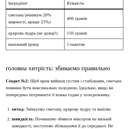
Інгредієнт
Кількість
сметана (мінімум 20%
400 грамів
жирності, краще 25%)
цукрова пудра (не цукор!)
150 грамів
ванільний цукор
1 пакетик
головна хитрість: збиваємо правильно
Секрет №2:
Щоб крем вийшов густим і стабільним, сметана
повинна бути максимально холодною. Ідеально, якщо ви
попередньо потримаєте її кілька годин у холодильнику.
метод:
Змішуємо сметану, цукрову пудру та ванілін.
швидкість
: Починаємо збивати міксером на низькій
швидкості, поступово збільшуючи її до середньої. Не