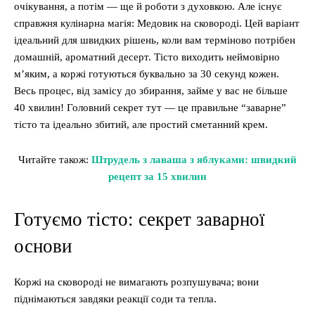
очікування, а потім — ще й роботи з духовкою. Але існує
справжня кулінарна магія: Медовик на сковороді. Цей варіант
ідеальний для швидких рішень, коли вам терміново потрібен
домашній, ароматний десерт. Тісто виходить неймовірно
м’яким, а коржі готуються буквально за 30 секунд кожен.
Весь процес, від замісу до збирання, займе у вас не більше
40 хвилин! Головний секрет тут — це правильне “заварне”
тісто та ідеально збитий, але простий сметанний крем.
Читайте також:
Штрудель з лаваша з яблуками: швидкий
рецепт за 15 хвилин
Готуємо тісто: секрет заварної
основи
Коржі на сковороді не вимагають розпушувача; вони
піднімаються завдяки реакції соди та тепла.