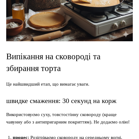
Випікання на сковороді та
збирання торта
Це найшвидший етап, що вимагає уваги.
швидке смаження: 30 секунд на корж
Використовуємо суху, товстостінну сковороду (краще
чавунну або з антипригарним покриттям). Не додаємо олію!
процес:
Розігріваємо сковороду на середньому вогні.