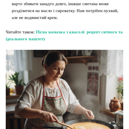
варто збивати занадто довго, інакше сметана може
розділитися на масло і сироватку. Нам потрібен пухкий,
але не водянистий крем.
Читайте також:
Пісна намазка з квасолі: рецепт ситного та
ідеального паштету