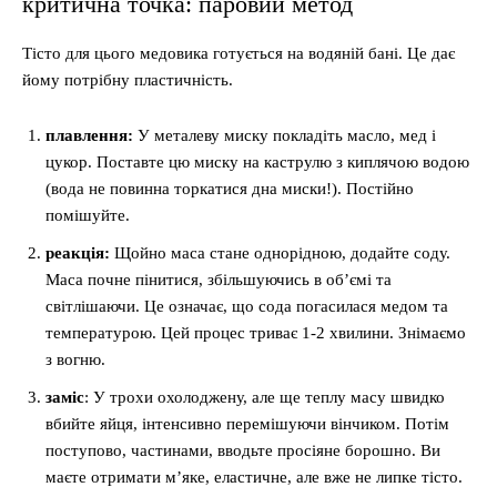
критична точка: паровий метод
Тісто для цього медовика готується на водяній бані. Це дає
йому потрібну пластичність.
плавлення:
У металеву миску покладіть масло, мед і
цукор. Поставте цю миску на каструлю з киплячою водою
(вода не повинна торкатися дна миски!). Постійно
помішуйте.
реакція:
Щойно маса стане однорідною, додайте соду.
Маса почне пінитися, збільшуючись в об’ємі та
світлішаючи. Це означає, що сода погасилася медом та
температурою. Цей процес триває 1-2 хвилини. Знімаємо
з вогню.
заміс
: У трохи охолоджену, але ще теплу масу швидко
вбийте яйця, інтенсивно перемішуючи вінчиком. Потім
поступово, частинами, вводьте просіяне борошно. Ви
маєте отримати м’яке, еластичне, але вже не липке тісто.