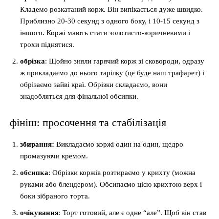
Кладемо розкатаний корж. Він випікається дуже швидко.
Приблизно 20-30 секунд з одного боку, і 10-15 секунд з
іншого. Коржі мають стати золотисто-коричневими і
трохи піднятися.
обрізка
: Щойно зняли гарячий корж зі сковороди, одразу
ж прикладаємо до нього тарілку (це буде наш трафарет) і
обрізаємо зайві краї. Обрізки складаємо, вони
знадобляться для фінальної обсипки.
фініш: просочення та стабілізація
збирання:
Викладаємо коржі один на один, щедро
промазуючи кремом.
обсипка
: Обрізки коржів розтираємо у крихту (можна
руками або блендером). Обсипаємо цією крихтою верх і
боки зібраного торта.
очікування
: Торт готовий, але є одне “але”. Щоб він став