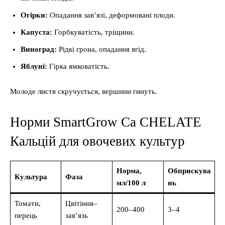
Огірки:
Опадання зав’язі, деформовані плоди.
Капуста:
Горбкуватість, тріщини.
Виноград:
Рідкі грона, опадання ягід.
Яблуні:
Гірка ямковатість.
Молоде листя скручується, вершини гинуть.
Норми SmartGrow Ca CHELATE
Кальцій для овочевих культур
Норма,
Обприскува
Культура
Фаза
мл/100 л
нь
Томати,
Цвітіння–
200–400
3–4
перець
зав’язь