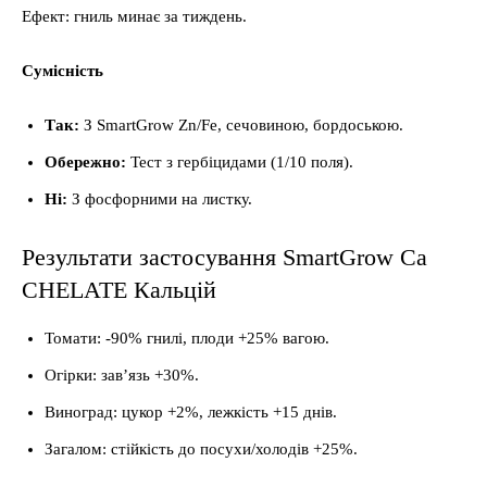
Ефект: гниль минає за тиждень.
Сумісність
Так:
З SmartGrow Zn/Fe, сечовиною, бордоською.
Обережно:
Тест з гербіцидами (1/10 поля).
Ні:
З фосфорними на листку.
Результати застосування SmartGrow Ca
CHELATE Кальцій
Томати: -90% гнилі, плоди +25% вагою.
Огірки: зав’язь +30%.
Виноград: цукор +2%, лежкість +15 днів.
Загалом: стійкість до посухи/холодів +25%.