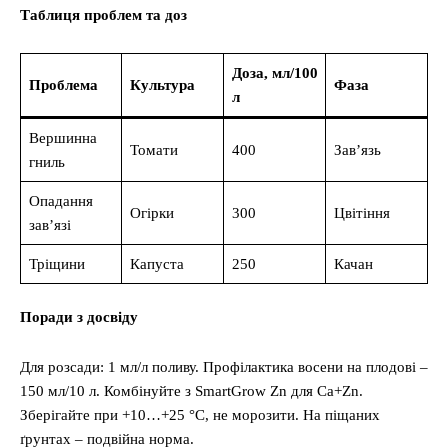
Таблиця проблем та доз
Доза, мл/100
Проблема
Культура
Фаза
л
Вершинна
Томати
400
Зав’язь
гниль
Опадання
Огірки
300
Цвітіння
зав’язі
Тріщини
Капуста
250
Качан
Поради з досвіду
Для розсади: 1 мл/л поливу. Профілактика восени на плодові –
150 мл/10 л. Комбінуйте з SmartGrow Zn для Ca+Zn.
Зберігайте при +10…+25 °C, не морозити. На піщаних
ґрунтах – подвійна норма.