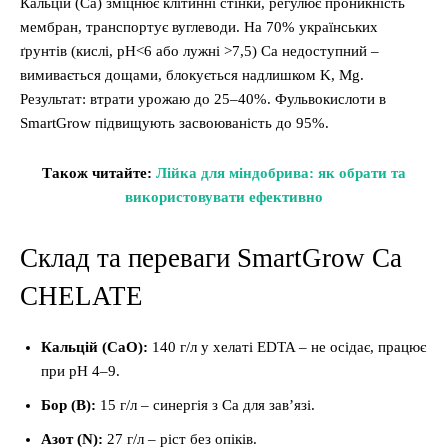
Кальцій (Ca) зміцнює клітинні стінки, регулює проникність
мембран, транспортує вуглеводи. На 70% українських
ґрунтів (кислі, pH<6 або лужні >7,5) Ca недоступний –
вимивається дощами, блокується надлишком K, Mg.
Результат: втрати урожаю до 25–40%. Фульвокислоти в
SmartGrow підвищують засвоюваність до 95%.
Також читайте:
Лійка для міндобрива: як обрати та
використовувати ефективно
Склад та переваги SmartGrow Ca
CHELATE
Кальцій (CaO):
140 г/л у хелаті EDTA – не осідає, працює
при pH 4–9.
Бор (B):
15 г/л – синергія з Ca для зав’язі.
Азот (N):
27 г/л – ріст без опіків.