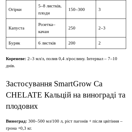
5–8 листків,
Огірки
150–300
3
плоди
Розетка–
Капуста
250
2–3
качан
Буряк
6 листків
200
2
Кореневе:
2–3 мл/л, полив 0,4 л/рослину. Інтервал – 7–10
днів.
Застосування SmartGrow Ca
CHELATE Кальцій на винограді та
плодових
Виноград:
300–500 мл/100 л, ріст пагонів + після цвітіння –
грона +0,3 кг.