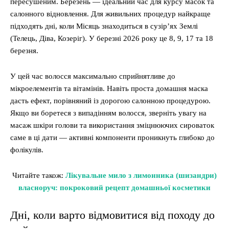
пересушеним. Березень — ідеальний час для курсу масок та
салонного відновлення. Для живильних процедур найкраще
підходять дні, коли Місяць знаходиться в сузір’ях Землі
(Телець, Діва, Козеріг). У березні 2026 року це 8, 9, 17 та 18
березня.
У цей час волосся максимально сприйнятливе до
мікроелементів та вітамінів. Навіть проста домашня маска
дасть ефект, порівняний із дорогою салонною процедурою.
Якщо ви боретеся з випадінням волосся, зверніть увагу на
масаж шкіри голови та використання зміцнюючих сироваток
саме в ці дати — активні компоненти проникнуть глибоко до
фолікулів.
Читайте також:
Лікувальне мило з лимонника (шизандри)
власноруч: покроковий рецепт домашньої косметики
Дні, коли варто відмовитися від походу до