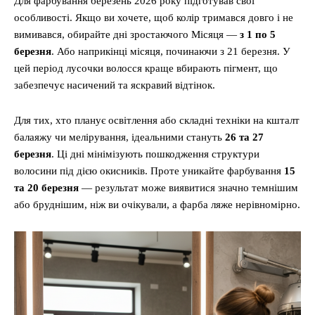
Для фарбування березень 2026 року підготував свої
особливості. Якщо ви хочете, щоб колір тримався довго і не
вимивався, обирайте дні зростаючого Місяця —
з 1 по 5
березня
. Або наприкінці місяця, починаючи з 21 березня. У
цей період лусочки волосся краще вбирають пігмент, що
забезпечує насичений та яскравий відтінок.
Для тих, хто планує освітлення або складні техніки на кшталт
балаяжу чи мелірування, ідеальними стануть
26 та 27
березня
. Ці дні мінімізують пошкодження структури
волосини під дією окисників. Проте уникайте фарбування
15
та 20 березня
— результат може виявитися значно темнішим
або бруднішим, ніж ви очікували, а фарба ляже нерівномірно.