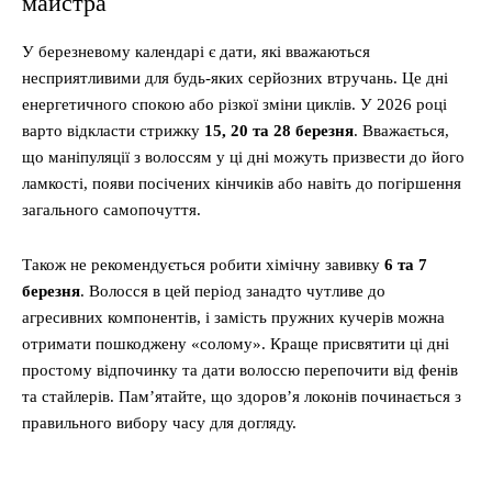
майстра
У березневому календарі є дати, які вважаються
несприятливими для будь-яких серйозних втручань. Це дні
енергетичного спокою або різкої зміни циклів. У 2026 році
варто відкласти стрижку
15, 20 та 28 березня
. Вважається,
що маніпуляції з волоссям у ці дні можуть призвести до його
ламкості, появи посічених кінчиків або навіть до погіршення
загального самопочуття.
Також не рекомендується робити хімічну завивку
6 та 7
березня
. Волосся в цей період занадто чутливе до
агресивних компонентів, і замість пружних кучерів можна
отримати пошкоджену «солому». Краще присвятити ці дні
простому відпочинку та дати волоссю перепочити від фенів
та стайлерів. Пам’ятайте, що здоров’я локонів починається з
правильного вибору часу для догляду.