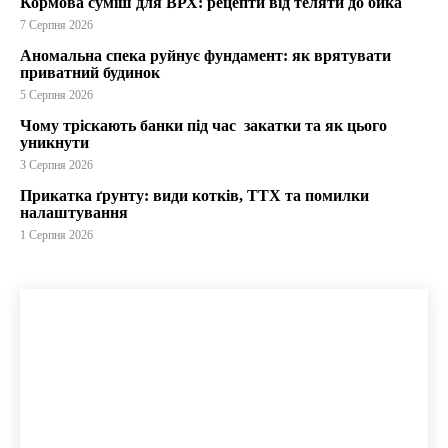
Кормова суміш для ВРХ: рецепти від теляти до бика
7 Серпня 2026
Аномальна спека руйнує фундамент: як врятувати
приватний будинок
5 Серпня 2026
Чому тріскають банки під час закатки та як цього
уникнути
3 Серпня 2026
Прикатка ґрунту: види котків, ТТХ та помилки
налаштування
1 Серпня 2026