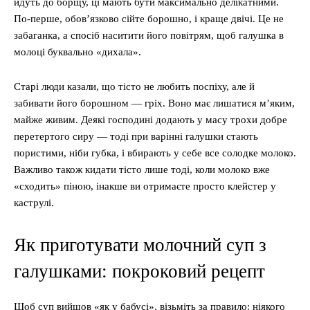
йдуть до борщу, ці мають бути максимально делікатними.
По-перше, обов’язково сійте борошно, і краще двічі. Це не
забаганка, а спосіб наситити його повітрям, щоб галушка в
молоці буквально «дихала».
Старі люди казали, що тісто не любить поспіху, але й
забивати його борошном — гріх. Воно має лишатися м’яким,
майже живим. Деякі господині додають у масу трохи добре
перетертого сиру — тоді при варінні галушки стають
пористими, ніби губка, і вбирають у себе все солодке молоко.
Важливо також кидати тісто лише тоді, коли молоко вже
«сходить» піною, інакше ви отримаєте просто клейстер у
каструлі.
Як приготувати молочний суп з
галушками: покроковий рецепт
Щоб суп вийшов «як у бабусі», візьміть за правило: ніякого