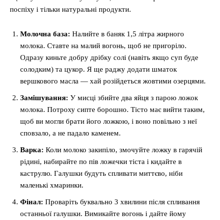
поспіху і тільки натуральні продукти.
Молочна база:
Налийте в баняк 1,5 літра жирного
молока. Ставте на малий вогонь, щоб не пригоріло.
Одразу киньте добру дрібку солі (навіть якщо суп буде
солодким) та цукор. Я ще раджу додати шматок
вершкового масла — хай розійдеться жовтими озерцями.
Замішування:
У мисці збийте два яйця з парою ложок
молока. Потроху сипте борошно. Тісто має вийти таким,
щоб ви могли брати його ложкою, і воно повільно з неї
сповзало, а не падало каменем.
Варка:
Коли молоко закипіло, змочуйте ложку в гарячій
рідині, набирайте по пів ложечки тіста і кидайте в
каструлю. Галушки будуть спливати миттєво, ніби
маленькі хмаринки.
Фінал:
Проваріть буквально 3 хвилини після спливання
останньої галушки. Вимикайте вогонь і дайте йому