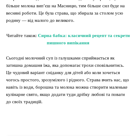
більше молока вип’єш на Масницю, тим більше сил буде на
весняні роботи. Це була страва, що збирала за столом усю
родину — від малого до великого.
Читайте також:
Сирна бабка: класичний рецепт та секрети
пишного випікання
Сьогодні молочний суп із галушками сприймається як
затишна домашня їжа, яка допомагає трохи сповільнитись.
Це чудовий варіант сніданку для дітей або коли хочеться
чогось простого, зрозумілого і рідного. Страва вчить нас, що
навіть із води, борошна та молока можна створити маленьке
кулінарне свято, якщо додати туди дрібку любові та поваги
до своїх традицій.