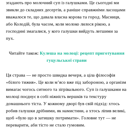
згадають про молочний суп із галушками. Це сьогодні ми
звикли до складних десертів, а раніше справжніми ласощами
вважалося те, що давала власна корова та город. Масниця,
або Колодій, була часом, коли молоко лилося рікою, а
господині змагалися, у кого галушки вийдуть легшими за
пух.
Читайте також:
Кулеша на молоці: рецепт приготування
гуцульської страви
Ця страва — не просто швидка вечеря, а ціла філософія
«білого тижня». Це коли м’ясо вже під забороною, а організм
вимагає чогось ситного та зігрівального. Суп із галушками на
молоці поєднує в собі ніжність вершків та текстуру
домашнього тіста. У кожному дворі був свій підхід: хтось
робив галушки дрібними, як намистини, а хтось ліпив великі,
щоб «було що в затишку потримати». Головне тут — не
переварити, аби тісто не стало гумовим.