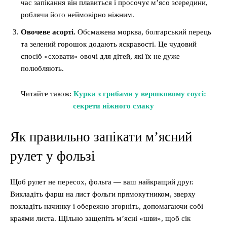
час запікання він плавиться і просочує м’ясо зсередини,
роблячи його неймовірно ніжним.
Овочеве асорті.
Обсмажена морква, болгарський перець
та зелений горошок додають яскравості. Це чудовий
спосіб «сховати» овочі для дітей, які їх не дуже
полюбляють.
Читайте також:
Курка з грибами у вершковому соусі:
секрети ніжного смаку
Як правильно запікати м’ясний
рулет у фользі
Щоб рулет не пересох, фольга — ваш найкращий друг.
Викладіть фарш на лист фольги прямокутником, зверху
покладіть начинку і обережно згорніть, допомагаючи собі
краями листа. Щільно защепіть м’ясні «шви», щоб сік