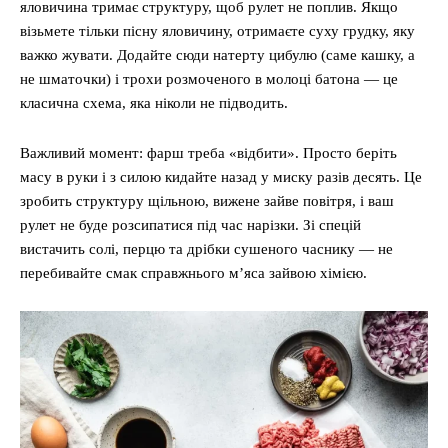
яловичина тримає структуру, щоб рулет не поплив. Якщо
візьмете тільки пісну яловичину, отримаєте суху грудку, яку
важко жувати. Додайте сюди натерту цибулю (саме кашку, а
не шматочки) і трохи розмоченого в молоці батона — це
класична схема, яка ніколи не підводить.
Важливий момент: фарш треба «відбити». Просто беріть
масу в руки і з силою кидайте назад у миску разів десять. Це
зробить структуру щільною, вижене зайве повітря, і ваш
рулет не буде розсипатися під час нарізки. Зі спецій
вистачить солі, перцю та дрібки сушеного часнику — не
перебивайте смак справжнього м’яса зайвою хімією.