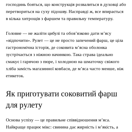
господинь бояться, що конструкція розвалиться в духовці або
перетвориться на суху підошву. Насправді ж, все впирається
в кілька хитрощів з фаршем та правильну температуру.
Головне — не жаліти цибулі та обов’язково дати м’ясу
«відпочити». Рулет — це не просто запечений фарш, це ціла
гастрономічна історія, де соковита м’ясна оболонка
зустрічається з ніжною начинкою. Така страва ідеально
смакує і гарячою з пюре, і холодною на шматочку свіжого
хліба замість магазинної ковбаси, де м’яса часто менше, ніж
етикеток.
Як приготувати соковитий фарш
для рулету
Основа успіху — це правильне співвідношення м’яса.
Найкраще працює мікс: свинина дає жирність і м’якість, а