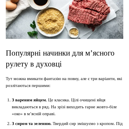
Популярні начинки для м’ясного
рулету в духовці
Тут можна вмикати фантазію на повну, але є три варіанти, які
розлітаються першими:
З вареним яйцем.
Це класика. Цілі очищені яйця
викладаються в ряд. На зрізі виходить гарне жовто-біле
«око» в м’ясній оправі.
З сиром та зеленню.
Твердий сир змішуємо з кропом. Під