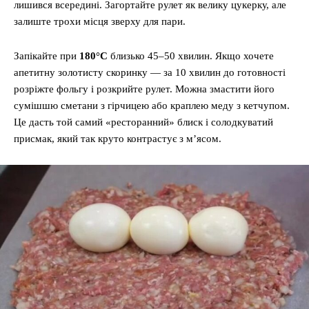
лишився всередині. Загортайте рулет як велику цукерку, але
залиште трохи місця зверху для пари.
Запікайте при
180°C
близько 45–50 хвилин. Якщо хочете
апетитну золотисту скоринку — за 10 хвилин до готовності
розріжте фольгу і розкрийте рулет. Можна змастити його
сумішшю сметани з гірчицею або краплею меду з кетчупом.
Це дасть той самий «ресторанний» блиск і солодкуватий
присмак, який так круто контрастує з м’ясом.