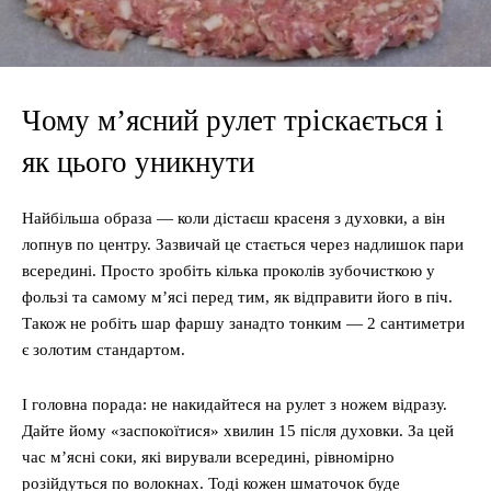
Чому м’ясний рулет тріскається і
як цього уникнути
Найбільша образа — коли дістаєш красеня з духовки, а він
лопнув по центру. Зазвичай це стається через надлишок пари
всередині. Просто зробіть кілька проколів зубочисткою у
фользі та самому м’ясі перед тим, як відправити його в піч.
Також не робіть шар фаршу занадто тонким — 2 сантиметри
є золотим стандартом.
І головна порада: не накидайтеся на рулет з ножем відразу.
Дайте йому «заспокоїтися» хвилин 15 після духовки. За цей
час м’ясні соки, які вирували всередині, рівномірно
розійдуться по волокнах. Тоді кожен шматочок буде