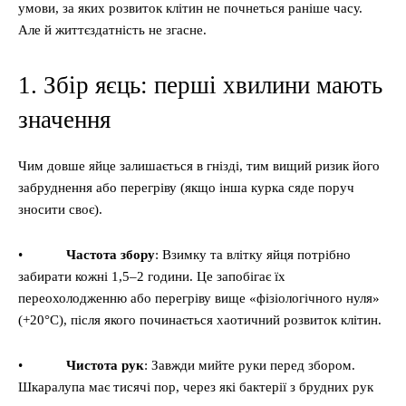
умови, за яких розвиток клітин не почнеться раніше часу.
Але й життєздатність не згасне.
1. Збір яєць: перші хвилини мають
значення
Чим довше яйце залишається в гнізді, тим вищий ризик його
забруднення або перегріву (якщо інша курка сяде поруч
зносити своє).
•
Частота збору
: Взимку та влітку яйця потрібно
забирати кожні 1,5–2 години. Це запобігає їх
переохолодженню або перегріву вище «фізіологічного нуля»
(+20°C), після якого починається хаотичний розвиток клітин.
•
Чистота рук
: Завжди мийте руки перед збором.
Шкаралупа має тисячі пор, через які бактерії з брудних рук