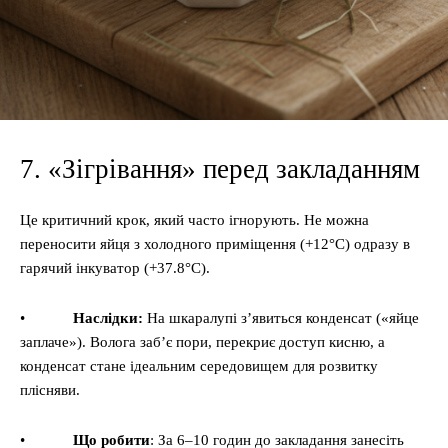
7. «Зігрівання» перед закладанням
Це критичний крок, який часто ігнорують. Не можна
переносити яйця з холодного приміщення (+12°C) одразу в
гарячий інкуватор (+37.8°C).
•
Наслідки:
На шкаралупі з’явиться конденсат («яйце
заплаче»). Волога заб’є пори, перекриє доступ кисню, а
конденсат стане ідеальним середовищем для розвитку
плісняви.
•
Що робити
: За 6–10 годин до закладання занесіть