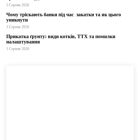
5 Серпня 2026
Чому тріскають банки під час закатки та як цього
уникнути
3 Серпня 2026
Прикатка ґрунту: види котків, ТТХ та помилки
налаштування
1 Серпня 2026