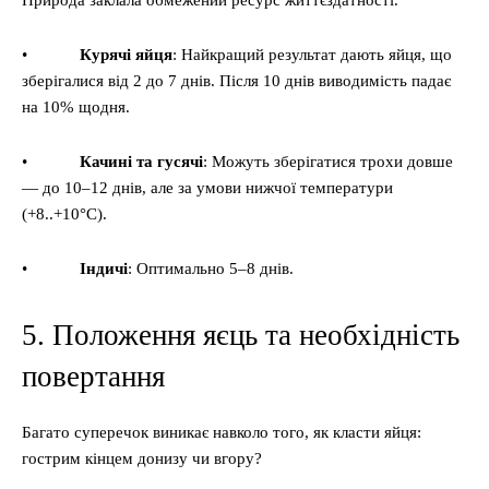
Природа заклала обмежений ресурс життєздатності.
•
Курячі яйця
: Найкращий результат дають яйця, що
зберігалися від 2 до 7 днів. Після 10 днів виводимість падає
на 10% щодня.
•
Качині та гусячі
: Можуть зберігатися трохи довше
— до 10–12 днів, але за умови нижчої температури
(+8..+10°C).
•
Індичі
: Оптимально 5–8 днів.
5. Положення яєць та необхідність
повертання
Багато суперечок виникає навколо того, як класти яйця:
гострим кінцем донизу чи вгору?