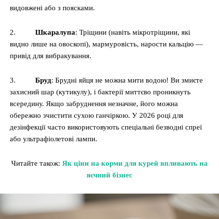
видовжені або з поясками.
2.
Шкаралупа
: Тріщини (навіть мікротріщини, які
видно лише на овоскопі), мармуровість, нарости кальцію —
привід для вибракування.
3.
Бруд
: Брудні яйця не можна мити водою! Ви змиєте
захисний шар (кутикулу), і бактерії миттєво проникнуть
всередину. Якщо забруднення незначне, його можна
обережно зчистити сухою ганчіркою. У 2026 році для
дезінфекції часто використовують спеціальні безводні спреї
або ультрафіолетові лампи.
Читайте також:
Як ціни на корми для курей впливають на
яєчний бізнес