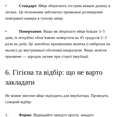
•
Стандарт
: Яйця зберігають гострим кінцем донизу в
лотках. Це положення забезпечує правильне розміщення
повітряної камери в тупому кінці.
•
Повертання
: Якщо ви зберігаєте яйця більше 3–5
днів, їх потрібно обов’язково повертати на 45 градусів 2–3
рази на добу. Це запобігає прилипанню жовтка (і ембріона на
ньому) до внутрішньої оболонки шкаралупи. Якщо жовток
прилипне — зародок загине при старті інкубації.
6. Гігієна та відбір: що не варто
закладати
Не кожне знесене яйце підходить для інкубатора. Проведіть
суворий відбір:
1.
Форма:
Відкидайте занадто круглі, занадто