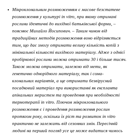
Мікроклональним розмноженням є масове безстатеве
розмноження у культурі in vitro, при якому отримані
рослини ідентичні до вихідної батьківської форми, –
пояснює Михайло Йосипович. – Таким чином від
традиційних методів розмноження воно відрізняється
тим, що дає змогу отримати велику кількість копій з
мінімальної кількості вихідного матеріалу. Адже з однієї
пробіркової рослини можна отримати 30 і більше тисяч.
Також можна отримати, залежно від мети, як
генетично однорідного матеріалу, так і сома-
клональних варіантів, а ще отримати безвірусний
посадковий матеріал при використанні як експланта
апікальних меристем та проведення при необхідності
термотерапії in vitro. Плючом мікроклонального
розмноження є і проведення розмноження рослин
протягом року, оскільки їх ріст та розвиток in vitro
практично не залежать від сезонних змін. Пересічній
людині на перший погляд усе це може видатися чимось