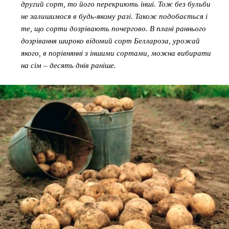
другий сорт, то його перекриють інші. Тож без бульби
не залишимося в будь-якому разі. Також подобається і
те, що сорти дозрівають почергово. В плані раннього
дозрівання широко відомий сорт Беллароза, урожай
якого, в порівнянні з іншими сортами, можна вибирати
на сім – десять днів раніше.