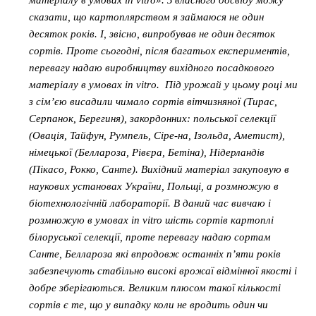
матеріалу в умовах in vitro». З власного досвіду можу
сказати, що картоплярством я займаюся не один
десяток років. І, звісно, випробував не один десяток
сортів. Проте сьогодні, після багатьох експериментів,
перевагу надаю виробництву вихідного посадкового
матеріалу в умовах in vitrо. Під урожай у цьому році ми
з сім’єю висадили чимало сортів вітчизняної (Тирас,
Серпанок, Берегиня), закордонних: польської селекції
(Овація, Тайфун, Румпель, Сіре-на, Ізольда, Аметист),
німецької (Беллароза, Рівєра, Бетіна), Нідерландів
(Пікасо, Рокко, Санте). Вихідний матеріал закуповую в
наукових установах України, Польщі, а розмножую в
біотехнологічній лабораторії. В даний час вивчаю і
розмножую в умовах in vitro шість сортів картоплі
білоруської селекції, проте перевагу надаю сортам
Санте, Беллароза які впродовж останніх п’яти років
забезпечують стабільно високі врожаї відмінної якості і
добре зберігаються. Великим плюсом такої кількості
сортів є те, що у випадку коли не вродить один чи