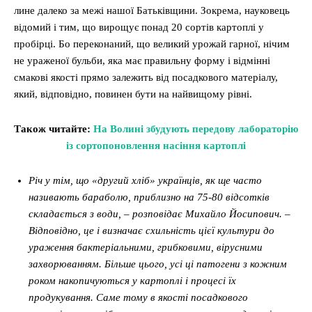
лине далеко за межі нашої Батьківщини. Зокрема, науковець
відомий і тим, що вирощує понад 20 сортів картоплі у
пробірці. Бо переконаний, що великий урожай гарної, нічим
не ураженої бульби, яка має правильну форму і відмінні
смакові якості прямо залежить від посадкового матеріалу,
який, відповідно, повинен бути на найвищому рівні.
Також читайте:
На Волині збудують передову лабораторію
із сортопоновлення насіння картоплі
Річ у тім, що «другий хліб» українців, як ще часто
називають бараболю, приблизно на 75-80 відсотків
складається з води, – розповідає Михайло Йосипович. –
Відповідно, це і визначає схильність цієї культури до
ураження бактеріальними, грибковими, вірусними
захворюванням. Більше цього, усі ці патогени з кожним
роком накопичуються у картоплі і процесі їх
продукування. Саме тому в якості посадкового