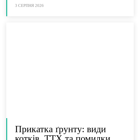
3 СЕРПНЯ 2026
Прикатка ґрунту: види
котків, ТТХ та помилки