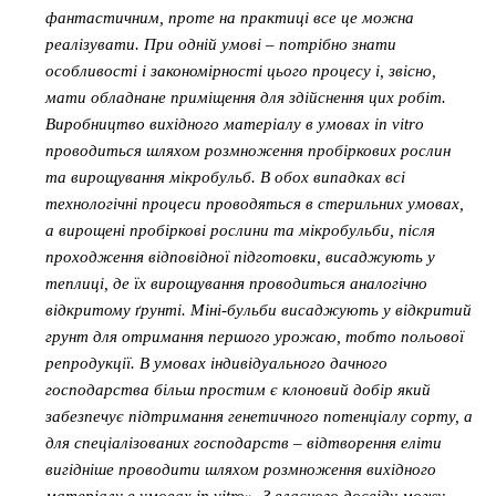
фантастичним, проте на практиці все це можна
реалізувати. При одній умові – потрібно знати
особливості і закономірності цього процесу і, звісно,
мати обладнане приміщення для здійснення цих робіт.
Виробництво вихідного матеріалу в умовах in vitrо
проводиться шляхом розмноження пробіркових рослин
та вирощування мікробульб. В обох випадках всі
технологічні процеси проводяться в стерильних умовах,
а вирощені пробіркові рослини та мікробульби, після
проходження відповідної підготовки, висаджують у
теплиці, де їх вирощування проводиться аналогічно
відкритому ґрунті. Міні-бульби висаджують у відкритий
грунт для отримання першого урожаю, тобто польової
репродукції. В умовах індивідуального дачного
господарства більш простим є клоновий добір який
забезпечує підтримання генетичного потенціалу сорту, а
для спеціалізованих господарств – відтворення еліти
вигідніше проводити шляхом розмноження вихідного