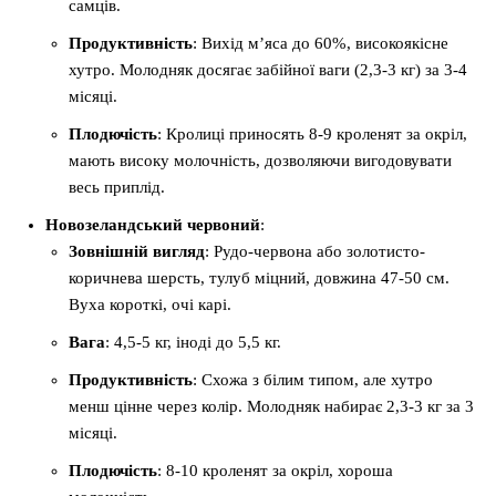
самців.
Продуктивність
: Вихід м’яса до 60%, високоякісне
хутро. Молодняк досягає забійної ваги (2,3-3 кг) за 3-4
місяці.
Плодючість
: Кролиці приносять 8-9 кроленят за окріл,
мають високу молочність, дозволяючи вигодовувати
весь приплід.
Новозеландський червоний
:
Зовнішній вигляд
: Рудо-червона або золотисто-
коричнева шерсть, тулуб міцний, довжина 47-50 см.
Вуха короткі, очі карі.
Вага
: 4,5-5 кг, іноді до 5,5 кг.
Продуктивність
: Схожа з білим типом, але хутро
менш цінне через колір. Молодняк набирає 2,3-3 кг за 3
місяці.
Плодючість
: 8-10 кроленят за окріл, хороша