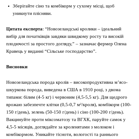
Зберігайте сіно та комбікорм у сухому місці, щоб
уникнути плісняви.
Цитата експерта
: “Новозеландські кролики – ідеальний
вибір для початківців завдяки швидкому росту та високій
плодючості за простого догляду,” – зазначає фермер Олена
Кравець у виданні “Сільське господарство”.
Висновки
Новозеландська порода кролів – високопродуктивна м’ясо-
шкуркова порода, виведена в США в 1910 році, з двома
типами: білим (4-5 кг) і червоним (4,5-5,5 кг). Для щедрого
врожаю забезпечте клітки (0,5-0,7 м²/кроля), комбікорм (100-
150 г/день), зелень (50-150 г/день) і сіно (100-200 г/день).
Вакцинуйте проти міксоматозу та ВГХК, паруйте самок у
4,5-5 місяців, доглядайте за кроленятами з молоком і
комбікормом. Уникайте тісноти, вологості та раннього