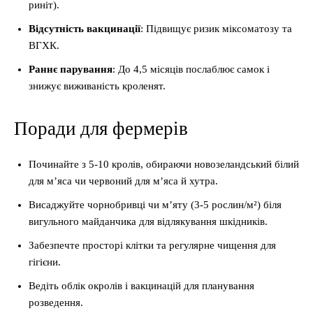
риніт).
Відсутність вакцинації
: Підвищує ризик міксоматозу та
ВГХК.
Раннє парування
: До 4,5 місяців послаблює самок і
знижує виживаність кроленят.
Поради для фермерів
Починайте з 5-10 кролів, обираючи новозеландський білий
для м’яса чи червоний для м’яса й хутра.
Висаджуйте чорнобривці чи м’яту (3-5 рослин/м²) біля
вигульного майданчика для відлякування шкідників.
Забезпечте просторі клітки та регулярне чищення для
гігієни.
Ведіть облік окролів і вакцинацій для планування
розведення.