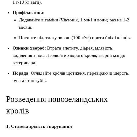
1 г/10 кг ваги).
Профілактика
:
Додавайте вітаміни (Чіктонік, 1 мл/1 л води) раз на 1-2
місяці.
Посипте підстилку золою (100 г/м²) проти бліх і кліщів.
Ознаки хвороб
: Втрата апетиту, діарея, млявість,
виділення з носа. Ізолюйте хворого кроля, зверніться до
ветеринара.
Порада
: Оглядайте кролів щотижня, перевіряючи шерсть,
очі та стан зубів.
Розведення новозеландських
кролів
1. Статева зрілість і парування