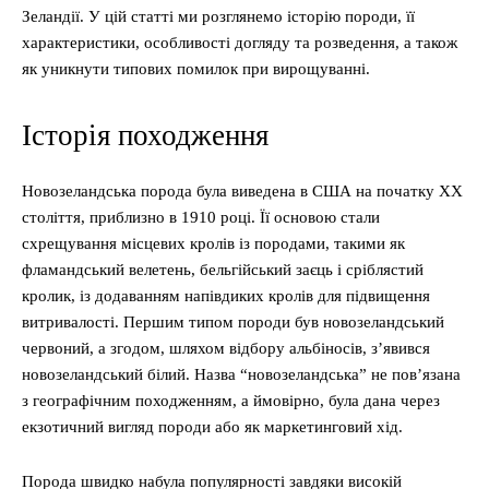
Зеландії. У цій статті ми розглянемо історію породи, її
характеристики, особливості догляду та розведення, а також
як уникнути типових помилок при вирощуванні.
Історія походження
Новозеландська порода була виведена в США на початку XX
століття, приблизно в 1910 році. Її основою стали
схрещування місцевих кролів із породами, такими як
фламандський велетень, бельгійський заєць і сріблястий
кролик, із додаванням напівдиких кролів для підвищення
витривалості. Першим типом породи був новозеландський
червоний, а згодом, шляхом відбору альбіносів, з’явився
новозеландський білий. Назва “новозеландська” не пов’язана
з географічним походженням, а ймовірно, була дана через
екзотичний вигляд породи або як маркетинговий хід.
Порода швидко набула популярності завдяки високій