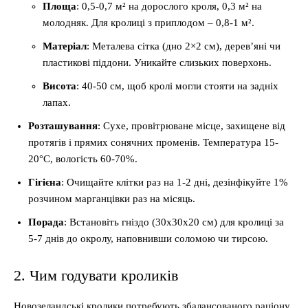
Площа
: 0,5-0,7 м² на дорослого кроля, 0,3 м² на
молодняк. Для кролиці з приплодом – 0,8-1 м².
Матеріал
: Металева сітка (дно 2×2 см), дерев’яні чи
пластикові піддони. Уникайте слизьких поверхонь.
Висота
: 40-50 см, щоб кролі могли стояти на задніх
лапах.
Розташування
: Сухе, провітрюване місце, захищене від
протягів і прямих сонячних променів. Температура 15-
20°C, вологість 60-70%.
Гігієна
: Очищайте клітки раз на 1-2 дні, дезінфікуйте 1%
розчином марганцівки раз на місяць.
Порада
: Встановіть гніздо (30x30x20 см) для кролиці за
5-7 днів до окролу, наповнивши соломою чи тирсою.
2. Чим годувати кроликів
Новозеландські кролики потребують збалансованого раціону