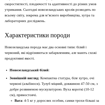
скоростиглості, плодючості та адаптивності до різних умов
утримання. Сьогодні новозеландських кролів розводять по
всьому світу, зокрема для м’ясного виробництва, хутра та
лабораторних досліджень.
Характеристики породи
Новозеландська порода має два основні типи: білий і
червоний, які відрізняються забарвленням, але мають схожі
продуктивні якості.
Новозеландський білий
:
Зовнішній вигляд
: Компактна статура, біле хутро, очі
червоні (альбіноси). Тулуб міцний, довжиною 47-50 см, з
добре розвиненою мускулатурою. Вуха короткі (10-12
см), прямостоячі.
Вага
: 4-5 кг у дорослих особин, самки трохи більші за