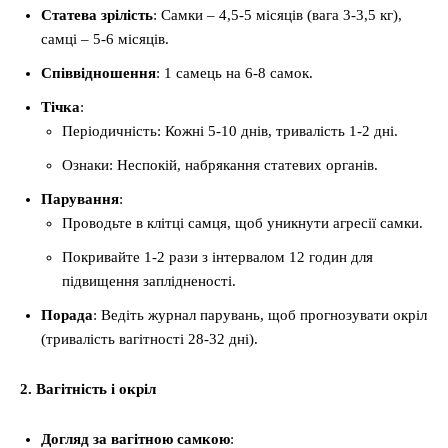
Статева зрілість
: Самки – 4,5-5 місяців (вага 3-3,5 кг),
самці – 5-6 місяців.
Співвідношення
: 1 самець на 6-8 самок.
Тічка
:
Періодичність: Кожні 5-10 днів, тривалість 1-2 дні.
Ознаки: Неспокій, набрякання статевих органів.
Парування
:
Проводьте в клітці самця, щоб уникнути агресії самки.
Покривайте 1-2 рази з інтервалом 12 годин для
підвищення заплідненості.
Порада
: Ведіть журнал парувань, щоб прогнозувати окріл
(тривалість вагітності 28-32 дні).
2. Вагітність і окріл
Догляд за вагітною самкою
: