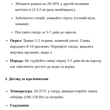
Збільште раціон на 20-30% у другій половині
вагітності (3-3,5 кг/день комбікорму).
Забезпечте спокій, уникайте стресу (гучний шум,
хижаки).
Поставте гніздо за 5-7 днів до окролу.
Окрол
: Триває 1-2 години, зазвичай уночі. Самка
народжує 8-10 кроленят. Перевірте гніздо, видаліть
мертвих кроленят, якщо є.
Порада
: Не турбуйте самку перші 3-5 днів після окролу,
але забезпечте доступ до води та корму.
3. Догляд за кроленятами
Температура
: 20-25°C у гнізді, використовуйте лампу
обігріву (100-150 Вт) за потреби.
Годування
: