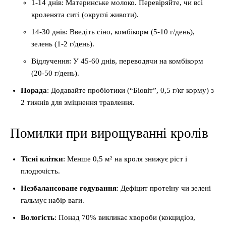
1-14 днів: Материнське молоко. Перевіряйте, чи всі
кроленята ситі (округлі животи).
14-30 днів: Введіть сіно, комбікорм (5-10 г/день),
зелень (1-2 г/день).
Відлучення: У 45-60 днів, переводячи на комбікорм
(20-50 г/день).
Порада
: Додавайте пробіотики (“Біовіт”, 0,5 г/кг корму) з
2 тижнів для зміцнення травлення.
Помилки при вирощуванні кролів
Тісні клітки
: Менше 0,5 м² на кроля знижує ріст і
плодючість.
Незбалансоване годування
: Дефіцит протеїну чи зелені
гальмує набір ваги.
Вологість
: Понад 70% викликає хвороби (кокцидіоз,