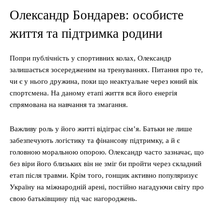
Олександр Бондарев: особисте
життя та підтримка родини
Попри публічність у спортивних колах, Олександр
залишається зосередженим на тренуваннях. Питання про те,
чи є у нього дружина, поки що неактуальне через юний вік
спортсмена. На даному етапі життя вся його енергія
спрямована на навчання та змагання.
Важливу роль у його житті відіграє сім’я. Батьки не лише
забезпечують логістику та фінансову підтримку, а й є
головною моральною опорою. Олександр часто зазначає, що
без віри його близьких він не зміг би пройти через складний
етап після травми. Крім того, гонщик активно популяризує
Україну на міжнародній арені, постійно нагадуючи світу про
свою батьківщину під час нагороджень.