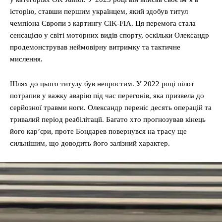
історію, ставши першим українцем, який здобув титул
чемпіона Європи з картингу CIK-FIA. Ця перемога стала
сенсацією у світі моторних видів спорту, оскільки Олександр
продемонстрував неймовірну витримку та тактичне
мислення.
Шлях до цього титулу був непростим. У 2022 році пілот
потрапив у важку аварію під час перегонів, яка призвела до
серйозної травми ноги. Олександр переніс десять операцій та
тривалий період реабілітації. Багато хто прогнозував кінець
його кар’єри, проте Бондарев повернувся на трасу ще
сильнішим, що доводить його залізний характер.