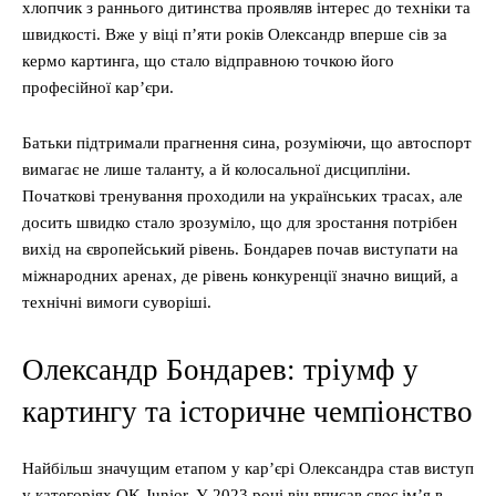
хлопчик з раннього дитинства проявляв інтерес до техніки та
швидкості. Вже у віці п’яти років Олександр вперше сів за
кермо картинга, що стало відправною точкою його
професійної кар’єри.
Батьки підтримали прагнення сина, розуміючи, що автоспорт
вимагає не лише таланту, а й колосальної дисципліни.
Початкові тренування проходили на українських трасах, але
досить швидко стало зрозуміло, що для зростання потрібен
вихід на європейський рівень. Бондарев почав виступати на
міжнародних аренах, де рівень конкуренції значно вищий, а
технічні вимоги суворіші.
Олександр Бондарев: тріумф у
картингу та історичне чемпіонство
Найбільш значущим етапом у кар’єрі Олександра став виступ
у категоріях OK Junior. У 2023 році він вписав своє ім’я в