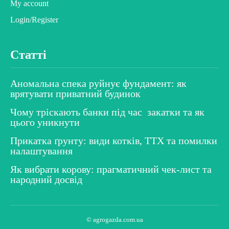
My account
Login/Register
Статті
Аномальна спека руйнує фундамент: як
врятувати приватний будинок
Чому тріскають банки під час закатки та як
цього уникнути
Прикатка ґрунту: види котків, ТТХ та помилки
налаштування
Як вибрати корову: прагматичний чек-лист та
народний досвід
© agrogazda.com.ua