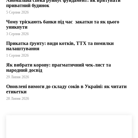
Аномальна спека руйнує фундамент: як врятувати
приватний будинок
5 Серпня 2026
Чому тріскають банки під час закатки та як цього
уникнути
3 Серпня 2026
Прикатка ґрунту: види котків, ТТХ та помилки
налаштування
1 Серпня 2026
Як вибрати корову: прагматичний чек-лист та
народний досвід
29 Липня 2026
Оновлені вимоги до складу соків в Україні: як читати
етикетки
28 Липня 2026