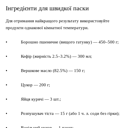
Інгредієнти для швидкої паски
Для отримання найкращого результату використовуйте
продукти однакової кімнатної температури.
• Борошно пшеничне (вищого гатунку) — 450–500 г;
• Кефір (жирність 2.5–3.2%) — 300 мл;
• Вершкове масло (82.5%) — 150 г;
• Цукор — 200 г;
• Яйця курячі — 3 шт.;
• Розпушувач тіста — 15 г (або 1 ч. л. соди без гірки);
• Ванільний цукор — 1 пакет;