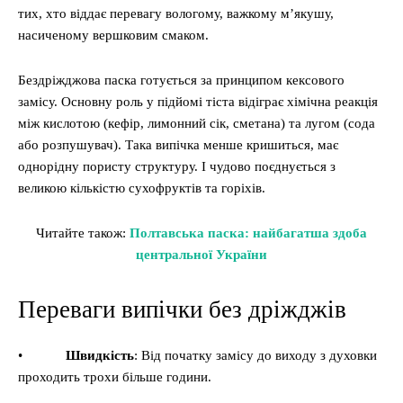
тих, хто віддає перевагу вологому, важкому м’якушу,
насиченому вершковим смаком.
Бездріжджова паска готується за принципом кексового
замісу. Основну роль у підйомі тіста відіграє хімічна реакція
між кислотою (кефір, лимонний сік, сметана) та лугом (сода
або розпушувач). Така випічка менше кришиться, має
однорідну пористу структуру. І чудово поєднується з
великою кількістю сухофруктів та горіхів.
Читайте також:
Полтавська паска: найбагатша здоба
центральної України
Переваги випічки без дріжджів
•
Швидкість
: Від початку замісу до виходу з духовки
проходить трохи більше години.