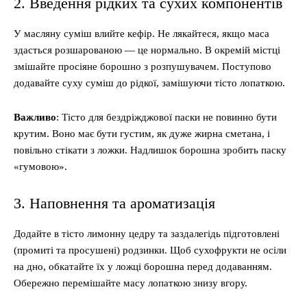
2. Введення рідких та сухих компонентів
У масляну суміш влийте кефір. Не лякайтеся, якщо маса
здасться розшарованою — це нормально. В окремій містці
змішайте просіяне борошно з розпушувачем. Поступово
додавайте суху суміш до рідкої, замішуючи тісто лопаткою.
Важливо
: Тісто для бездріжджової паски не повинно бути
крутим. Воно має бути густим, як дуже жирна сметана, і
повільно стікати з ложки. Надлишок борошна зробить паску
«гумовою».
3. Наповнення та ароматизація
Додайте в тісто лимонну цедру та заздалегідь підготовлені
(промиті та просушені) родзинки. Щоб сухофрукти не осіли
на дно, обкатайте їх у ложці борошна перед додаванням.
Обережно перемішайте масу лопаткою знизу вгору.