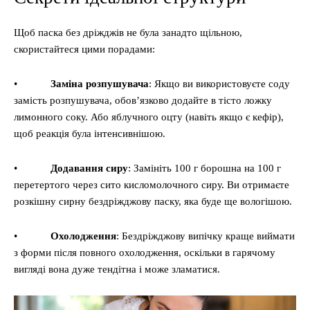
Щоб паска без дріжджів не була занадто щільною,
скористайтеся цими порадами:
•
Заміна розпушувача
: Якщо ви використовуєте соду
замість розпушувача, обов’язково додайте в тісто ложку
лимонного соку. Або яблучного оцту (навіть якщо є кефір),
щоб реакція була інтенсивнішою.
•
Додавання сиру
: Замініть 100 г борошна на 100 г
перетертого через сито кисломолочного сиру. Ви отримаєте
розкішну сирну бездріжджову паску, яка буде ще вологішою.
•
Охолодження
: Бездріжджову випічку краще виймати
з форми після повного охолодження, оскільки в гарячому
вигляді вона дуже тендітна і може зламатися.