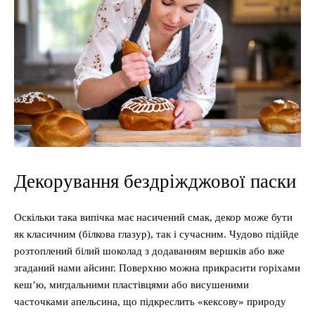
Декорування бездріжджової паски
Оскільки така випічка має насичений смак, декор може бути
як класичним (білкова глазур), так і сучасним. Чудово підійде
розтоплений білий шоколад з додаванням вершків або вже
згаданий нами айсинг. Поверхню можна прикрасити горіхами
кеш’ю, мигдальними пластівцями або висушеними
часточками апельсина, що підкреслить «кексову» природу