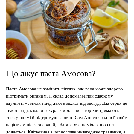
Що лікує паста Амосова?
Паста Амосова не замінить пігулок, але вона може здорово
підтримати організм. Її склад допомагає при слабкому
імунітеті – лимон і мед дають захист від застуд. Для серця це
теж знахідка: калій із кураги й магній із горіхів тримають
тиск у нормі й підтримують ритм. Сам Амосов радив її своїм
пацієнтам після операцій, і багато хто помічав, що сил
додається. Клітковина з чорносливу налагоджує травлення, а