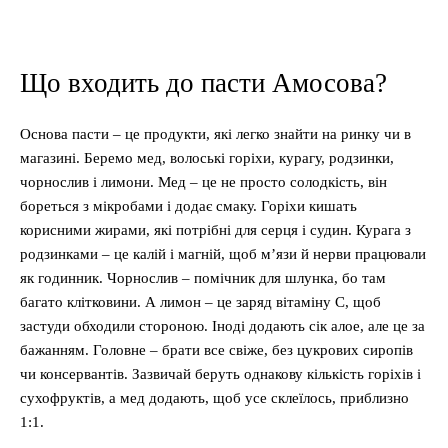
Що входить до пасти Амосова?
Основа пасти – це продукти, які легко знайти на ринку чи в
магазині. Беремо мед, волоські горіхи, курагу, родзинки,
чорнослив і лимони. Мед – це не просто солодкість, він
бореться з мікробами і додає смаку. Горіхи кишать
корисними жирами, які потрібні для серця і судин. Курага з
родзинками – це калій і магній, щоб м’язи й нерви працювали
як годинник. Чорнослив – помічник для шлунка, бо там
багато клітковини. А лимон – це заряд вітаміну C, щоб
застуди обходили стороною. Іноді додають сік алое, але це за
бажанням. Головне – брати все свіже, без цукрових сиропів
чи консервантів. Зазвичай беруть однакову кількість горіхів і
сухофруктів, а мед додають, щоб усе склеїлось, приблизно
1:1.