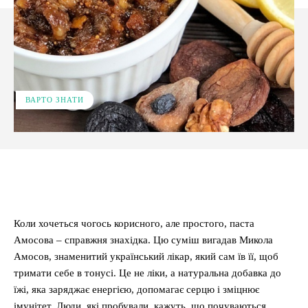
ВАРТО ЗНАТИ
Facebook
X
Pinterest
WhatsApp
Коли хочеться чогось корисного, але простого, паста
Амосова – справжня знахідка. Цю суміш вигадав Микола
Амосов, знаменитий український лікар, який сам їв її, щоб
тримати себе в тонусі. Це не ліки, а натуральна добавка до
їжі, яка заряджає енергією, допомагає серцю і зміцнює
імунітет. Люди, які пробували, кажуть, що почуваються