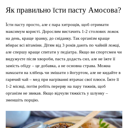
Як правильно їсти пасту Амосова?
Їсти пасту просто, але є пара хитрощів, щоб отримати
максимум користі. Дорослим вистачить 1-2 столових ложок
на день, краще зранку, до сніданку. Так організм краще
вбирає всі вітаміни. Дітям від 3 років дають по чайній ложці,
але спершу краще спитати у педіатра. Якщо ви спортсмен чи
видужуєте після хвороби, паста додасть сил, але не їжте її
замість обіду – це добавка, а не основна страва. Можна
намазати на хлібець чи змішати з йогуртом, але не кидайте в
гарячий чай – мед при нагріванні втрачає свої плюси. Їжте її
1-2 місяці, потім робіть перерву на пару тижнів, щоб
організм не звикав. Якщо відчули тяжкість у шлунку –
зменшіть порцію.