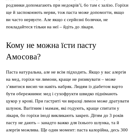
родзинки допомагають при недокрів’ї, бо там є залізо. Горіхи
ще й заспокоюють нерви, тож паста може допомогти, якщо
ви часто нервуєте. Але якщо є серйозні болячки, не
покладайтеся тільки на неї – йдіть до лікаря.
Кому не можна їсти пасту
Амосова?
Паста натуральна, але не всім підходить. Якщо у вас алергія
на мед, горіхи чи лимони, краще не ризикувати – може
з’явитися висип чи навіть набряк. Людям із діабетом варто
бути обережними: мед і сухофрукти швидко піднімають
цукор у крові. При гастриті чи виразці лимон може дратувати
шлунок. Вагітним і мамам, які годують, краще спитати у
лікаря, бо горіхи іноді викликають закреп. Дітям до 3 років
пасту не дають – занадто важко для їхнього шлунка, та й
алергія можлива. Ще один момент: паста калорійна, десь 300