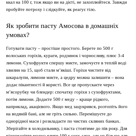
ккал на 100 г, тож якщо ви на дієті, не захоплюйтеся. Завжди
пробуйте потроху і слідкуйте, як реагує тіло.
Як зробити пасту Амосова в домашніх
умовах?
Готувати пасту – простіше простого. Берете по 500 г
волоських горіхів, кураги, родзинок і чорносливу, плюс 3-4
лимони. Сухофрукти спершу миєте, замочуєте в теплій воді
хвилин на 15, щоб стали м’якіші. Горіхи чистите від
шкаралупи, лимони миєте, а цедру можна залишити – вона
додає пікантності й користі. Все це пропускаєте через
м’ясорубку чи блендер: спочатку горіхи з сухофруктами,
потім лимони. Додаєте 500 г меду – краще рідкого,
наприклад, акацієвого. Якщо мед зацукрився, розтопіть його
на водяній бані, але не гріть сильно. Перемішуєте до
однорідної маси і розкладаєте по чистих скляних банках.
Зберігайте в холодильнику, і паста стоятиме до пів року. Для
різноманіття можна влити 100 г соку алое, але це більше для