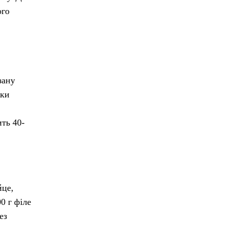
ого
зану
жки
ть 40-
йце,
0 г філе
ез