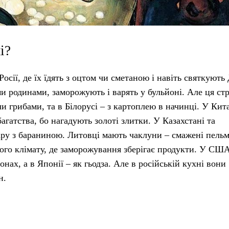
і?
сії, де їх їдять з оцтом чи сметаною і навіть святкують
ми родинами, заморожують і варять у бульйоні. Але ця ст
чи грибами, та в Білорусі – з картоплею в начинці. У Кит
агатства, бо нагадують золоті злитки. У Казахстані та
ару з бараниною. Литовці мають чаклуни – смажені пельм
ного клімату, де заморожування зберігає продукти. У СШ
нах, а в Японії – як гьодза. Але в російській кухні вони
н.