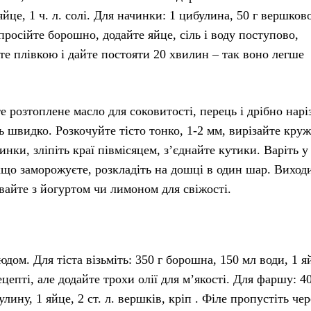
яйце, 1 ч. л. солі. Для начинки: 1 цибулина, 50 г вершков
 просійте борошно, додайте яйце, сіль і воду поступово,
е плівкою і дайте постояти 20 хвилин – так воно легше
е розтоплене масло для соковитості, перець і дрібно нарі
ь швидко. Розкочуйте тісто тонко, 1-2 мм, вирізайте кру
инки, зліпіть краї півмісяцем, з’єднайте кутики. Варіть у
кщо заморожуєте, розкладіть на дошці в один шар. Виходи
авайте з йогуртом чи лимоном для свіжості.
ом. Для тіста візьміть: 350 г борошна, 150 мл води, 1 я
цепті, але додайте трохи олії для м’якості. Для фаршу: 40
лину, 1 яйце, 2 ст. л. вершків, кріп . Філе пропустіть чер