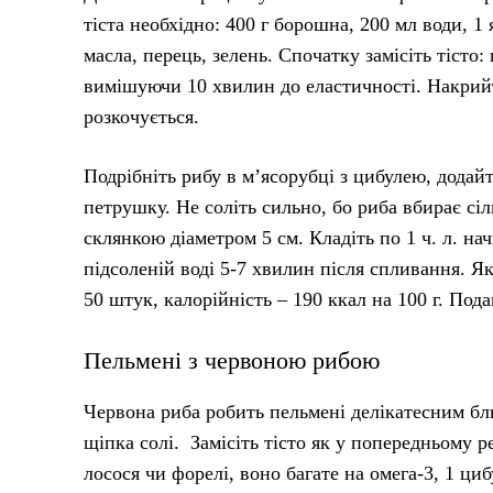
тіста необхідно: 400 г борошна, 200 мл води, 1 
масла, перець, зелень. Спочатку замісіть тісто:
вимішуючи 10 хвилин до еластичності. Накрийт
розкочується.
Подрібніть рибу в м’ясорубці з цибулею, додайт
петрушку. Не соліть сильно, бо риба вбирає сіл
склянкою діаметром 5 см. Кладіть по 1 ч. л. нач
підсоленій воді 5-7 хвилин після спливання. Я
50 штук, калорійність – 190 ккал на 100 г. Под
Пельмені з червоною рибою
Червона риба робить пельмені делікатесним блюд
щіпка солі. Замісіть тісто як у попередньому ре
лосося чи форелі, воно багате на омега-3, 1 цибу