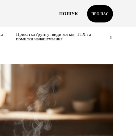
ПОШУК
ПРО НАС
та
Прикатка ґрунту: види котків, ТТХ та
помилки налаштування