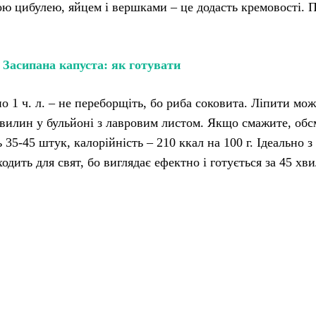
тою цибулею, яйцем і вершками – це додасть кремовості. П
:
Засипана капуста: як готувати
о 1 ч. л. – не переборщіть, бо риба соковита. Ліпити мо
хвилин у бульйоні з лавровим листом. Якщо смажите, об
 35-45 штук, калорійність – 210 ккал на 100 г. Ідеально з
дить для свят, бо виглядає ефектно і готується за 45 хв