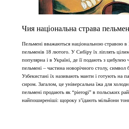
Чия національна страва пельмен
Пельмені вважаються національною стравою в Ро
пельменів 18 лютого. У Сибіру їх ліплять ціли
популярна і в Україні, де її подають з цибулею 
пельмені – частина новорічного столу, символ б
Узбекистані їх називають манти і готують на п
сиром. Загалом, це універсальна їжа для холод
пельмені продають як “pierogi” в польських райо
найпоширеніші: щороку з’їдають мільйони тон