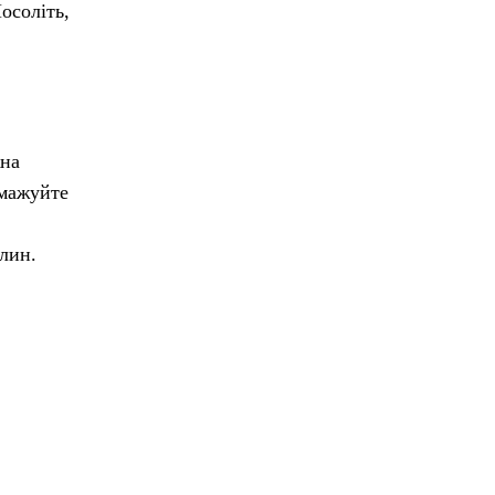
осоліть,
жна
смажуйте
илин.