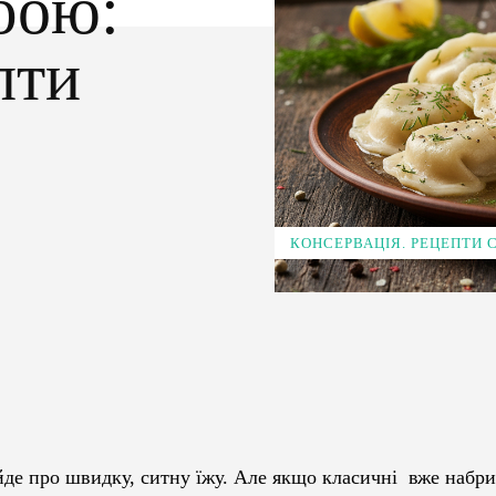
бою:
пти
КОНСЕРВАЦІЯ. РЕЦЕПТИ
Pinterest
WhatsApp
йде про швидку, ситну їжу. Але якщо класичні вже набри