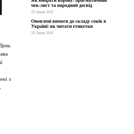
Як вибрати корову: прагматичний
чек-лист та народний досвід
29 Липня 2026
Оновлені вимоги до складу соків в
Україні: як читати етикетки
28 Липня 2026
 День
рава
аї
ені з
А