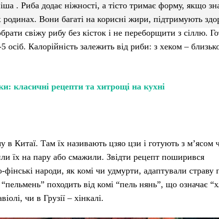
іша . Риба додає ніжності, а тісто тримає форму, якщо зн
 родинах. Вони багаті на корисні жири, підтримують здо
брати свіжу рибу без кісток і не переборщити з сіллю. Г
-5 осіб. Калорійність залежить від риби: з хеком – близьк
и: класичні рецепти та хитрощі на кухні
 в Китаї. Там їх називають цзяо цзи і готують з м’ясом 
или їх на пару або смажили. Звідти рецепт поширився
о-фінські народи, як комі чи удмурти, адаптували страву 
 “пельмень” походить від комі “пель нянь”, що означає “х
віолі, чи в Грузії – хінкалі.