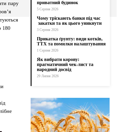
приватний будинок
ати пару
5 Серпня 2026
ров’я
Чому тріскають банки під час
отуються
закатки та як цього уникнути
о 180
3 Серпня 2026
Прикатка ґрунту: види котків,
ТТХ та помилки налаштування
1 Серпня 2026
Як вибрати корову:
прагматичний чек-лист та
народний досвід
29 Липня 2026
чи
під
лібне