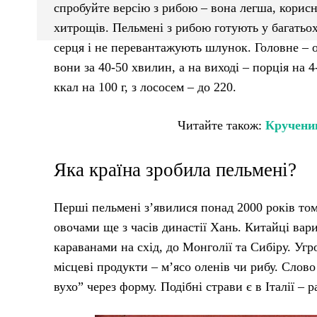
спробуйте версію з рибою – вона легша, корисн
хитрощів. Пельмені з рибою готують у багатьох
серця і не перевантажують шлунок. Головне – о
вони за 40-50 хвилин, а на виході – порція на 4
ккал на 100 г, з лососем – до 220.
Читайте також:
Крученик
Яка країна зробила пельмені?
Перші пельмені з’явилися понад 2000 років тому
овочами ще з часів династії Хань. Китайці вар
караванами на схід, до Монголії та Сибіру. Угр
місцеві продукти – м’ясо оленів чи рибу. Слово
вухо” через форму. Подібні страви є в Італії – ра