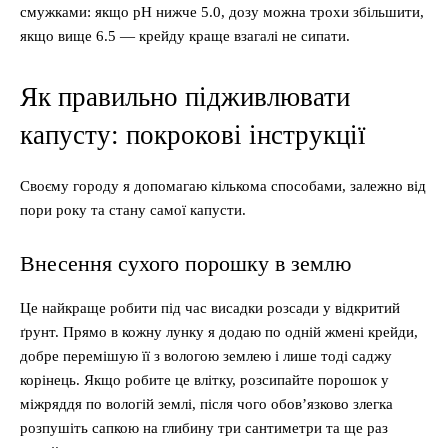
смужками: якщо pH нижче 5.0, дозу можна трохи збільшити,
якщо вище 6.5 — крейду краще взагалі не сипати.
Як правильно підживлювати
капусту: покрокові інструкції
Своєму городу я допомагаю кількома способами, залежно від
пори року та стану самої капусти.
Внесення сухого порошку в землю
Це найкраще робити під час висадки розсади у відкритий
ґрунт. Прямо в кожну лунку я додаю по одній жмені крейди,
добре перемішую її з вологою землею і лише тоді саджу
корінець. Якщо робите це влітку, розсипайте порошок у
міжряддя по вологій землі, після чого обов’язково злегка
розпушіть сапкою на глибину три сантиметри та ще раз