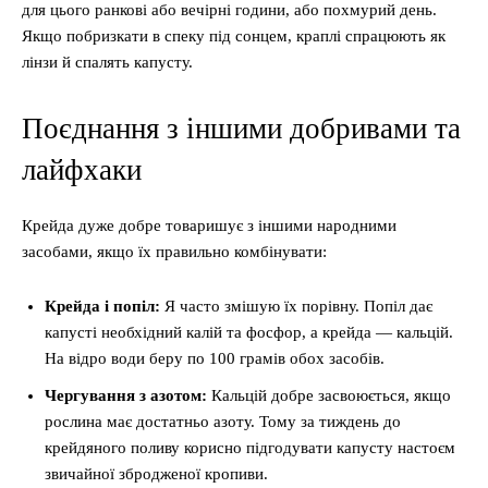
для цього ранкові або вечірні години, або похмурий день.
Якщо побризкати в спеку під сонцем, краплі спрацюють як
лінзи й спалять капусту.
Поєднання з іншими добривами та
лайфхаки
Крейда дуже добре товаришує з іншими народними
засобами, якщо їх правильно комбінувати:
Крейда і попіл:
Я часто змішую їх порівну. Попіл дає
капусті необхідний калій та фосфор, а крейда — кальцій.
На відро води беру по 100 грамів обох засобів.
Чергування з азотом:
Кальцій добре засвоюється, якщо
рослина має достатньо азоту. Тому за тиждень до
крейдяного поливу корисно підгодувати капусту настоєм
звичайної збродженої кропиви.