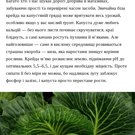
Багато хто з нас шукає дорогі добрива в магазинах,
забуваючи прості та перевірені часом засоби. Звичайна біла
крейда на капустяній грядці може врятувати весь урожай,
особливо якщо у вас кислий ґрунт. Капуста дуже любить
кальцій — без нього листя починає скручуватися, краї
бліднуть, а самі качани ростуть пухкими й м’якими. Але
найголовніше — саме в кислому середовищі розвивається
страшна хвороба — кила, яка наростами знищує коріння
рослини. Крейда м’яко розкислює землю, піднімаючи pH до
оптимальних 5,5–6,5, і дає кущам необхідну міцність. Проте
сипати її без міри не можна, бо надлишок лугу заблокує
фосфор і залізо, і капуста просто перестане рости.