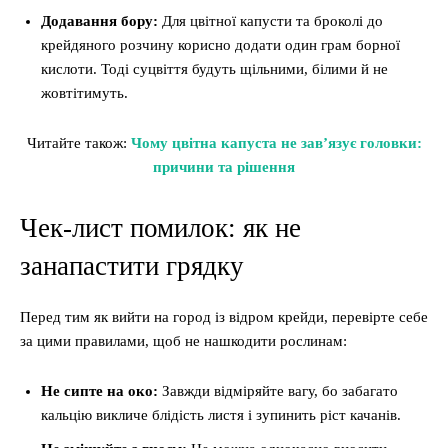
Додавання бору:
Для цвітної капусти та броколі до
крейдяного розчину корисно додати один грам борної
кислоти. Тоді суцвіття будуть щільними, білими й не
жовтітимуть.
Читайте також:
Чому цвітна капуста не зав’язує головки:
причини та рішення
Чек-лист помилок: як не
занапастити грядку
Перед тим як вийти на город із відром крейди, перевірте себе
за цими правилами, щоб не нашкодити рослинам:
Не сипте на око:
Завжди відміряйте вагу, бо забагато
кальцію викличе блідість листя і зупинить ріст качанів.