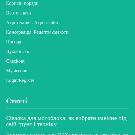
Корисні поради
Варто знати
Агротехніка. Агрозасоби
Консервація. Рецепти смакоти
Погода
Духовність
Checkout
My account
Login/Register
Статті
Сівалка для мотоблока: як вибрати навісне під
свій ґрунт і техніку
Кормова суміш для ВРХ: рецепти від теляти до