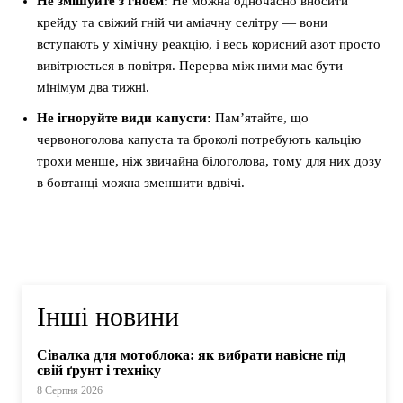
Не змішуйте з гноєм:
Не можна одночасно вносити
крейду та свіжий гній чи аміачну селітру — вони
вступають у хімічну реакцію, і весь корисний азот просто
вивітрюється в повітря. Перерва між ними має бути
мінімум два тижні.
Не ігноруйте види капусти:
Пам’ятайте, що
червоноголова капуста та броколі потребують кальцію
трохи менше, ніж звичайна білоголова, тому для них дозу
в бовтанці можна зменшити вдвічі.
Інші новини
Сівалка для мотоблока: як вибрати навісне під
свій ґрунт і техніку
8 Серпня 2026