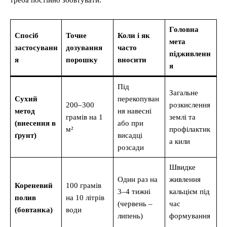
треба постійно збовтувати.
Головна
Спосіб
Точне
Коли і як
мета
застосуванн
дозування
часто
підживленн
я
порошку
вносити
я
Під
Загальне
Сухий
перекопуван
200–300
розкислення
метод
ня навесні
грамів на 1
землі та
(внесення в
або при
м²
профілактик
ґрунт)
висадці
а кили
розсади
Швидке
Один раз на
живлення
Кореневий
100 грамів
3–4 тижні
кальцієм під
полив
на 10 літрів
(червень –
час
(бовтанка)
води
липень)
формування