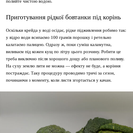
полийте чистою водою.
Приготування рідкої бовтанки під корінь
Оскільки крейда у воді осідає, рідке підживлення робимо так:
у відро води всипаємо 100 грамів порошку і ретельно
калатаємо палицею. Одразу ж, поки суміш каламутна,
виливаєм під кожен кущ по літру цього розчину. Робити це
треба виключно після хорошого дощу або планового поливу.
На суху землю лити не можна — ефекту не буде, а коріння
постраждає. Таку процедуру проводимо тричі за сезон,
починаючи з моменту, коли листя згортається у качан.