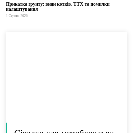
Прикатка ґрунту: види котків, ТТХ та помилки
налаштування
1 Серпня 2026
Сівалка для мотоблока: як