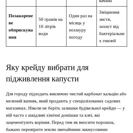
качана
Зміцнення
Позакорене
Один раз на
50 грамів на
листя,
ве
місяць у
10 літрів
захист від
обприскува
похмуру
води
бактеріальни
ння
погоду
х гнилей
Яку крейду вибрати для
підживлення капусти
Для городу підходить виключно чистий карбонат кальцію або
мелений вапняк, який продають у спеціалізованих садових
магазинах. Ніколи не беріть залишки будівельної крейди — у
ній часто є шкідливі хімічні домішки та клеї, які
зацементують коріння. Перед тим як вносити порошок,
бажано перевірити землю звичайними лакмусовими