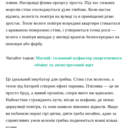
плями. Насправді фізика процесу проста. Під час сильних
морозів стіна охолоджується дуже глибоко. Коли настає
відлига, вологість повітря на вулиці та в приміщенні різко
зростає. Тепле вологе повітря всередині квартири стикається
з крижаною поверхнею стіни, і утворюється точка роси —
волога з повітря випадає у вигляді крапель безпосередньо на
шпалери або фарбу.
Читайте також:
Магній: головний кофактор енергетичного
обміну та антистресовий щит
Це ідеальний інкубатор для грибка. Стіна стає вологою, а
тепло від батарей створює ефект парника. Пліснява — це не
просто бруд, а живий організм, спори якого ми вдихаємо.
Найчастіше страждають кути, місця за шафами, де немає
циркуляції повітря, та зони навколо віконних відкосів. Якщо
ви побачили перші сірі цятки, діяти треба негайно, адже за
сприятливих умов колонія грибка подвоюється кожні кілька
годин.