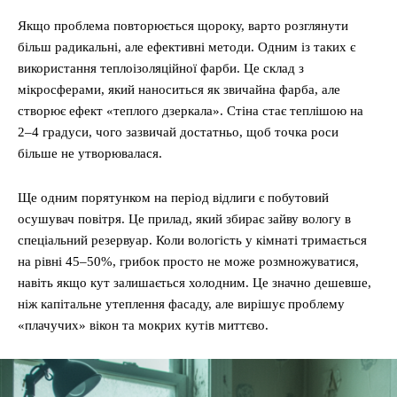
Якщо проблема повторюється щороку, варто розглянути
більш радикальні, але ефективні методи. Одним із таких є
використання теплоізоляційної фарби. Це склад з
мікросферами, який наноситься як звичайна фарба, але
створює ефект «теплого дзеркала». Стіна стає теплішою на
2–4 градуси, чого зазвичай достатньо, щоб точка роси
більше не утворювалася.
Ще одним порятунком на період відлиги є побутовий
осушувач повітря. Це прилад, який збирає зайву вологу в
спеціальний резервуар. Коли вологість у кімнаті тримається
на рівні 45–50%, грибок просто не може розмножуватися,
навіть якщо кут залишається холодним. Це значно дешевше,
ніж капітальне утеплення фасаду, але вирішує проблему
«плачучих» вікон та мокрих кутів миттєво.