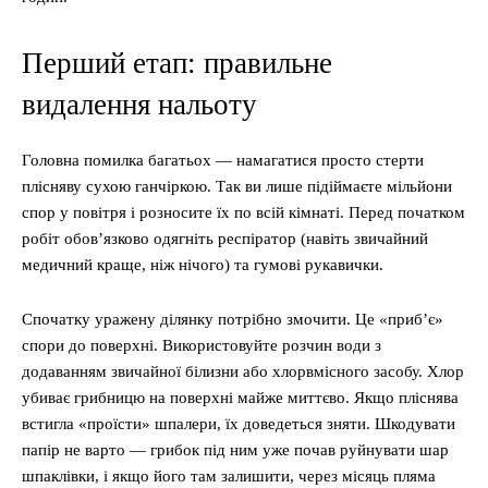
Перший етап: правильне
видалення нальоту
Головна помилка багатьох — намагатися просто стерти
плісняву сухою ганчіркою. Так ви лише підіймаєте мільйони
спор у повітря і розносите їх по всій кімнаті. Перед початком
робіт обов’язково одягніть респіратор (навіть звичайний
медичний краще, ніж нічого) та гумові рукавички.
Спочатку уражену ділянку потрібно змочити. Це «приб’є»
спори до поверхні. Використовуйте розчин води з
додаванням звичайної білизни або хлорвмісного засобу. Хлор
убиває грибницю на поверхні майже миттєво. Якщо пліснява
встигла «проїсти» шпалери, їх доведеться зняти. Шкодувати
папір не варто — грибок під ним уже почав руйнувати шар
шпаклівки, і якщо його там залишити, через місяць пляма