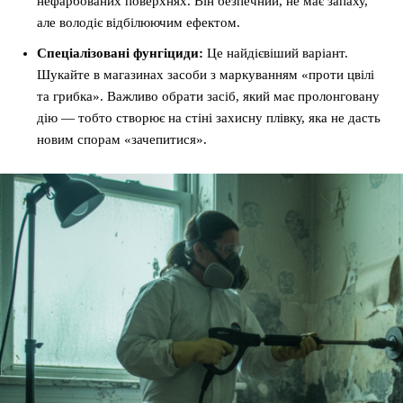
нефарбованих поверхнях. Він безпечний, не має запаху,
але володіє відбілюючим ефектом.
Спеціалізовані фунгіциди:
Це найдієвіший варіант.
Шукайте в магазинах засоби з маркуванням «проти цвілі
та грибка». Важливо обрати засіб, який має пролонговану
дію — тобто створює на стіні захисну плівку, яка не дасть
новим спорам «зачепитися».