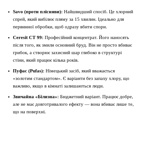
Savo (проти плісняви):
Найшвидший спосіб. Це хлорний
спрей, який вибілює пляму за 15 хвилин. Ідеально для
первинної обробки, щоб одразу вбити спори.
Ceresit CT 99:
Професійний концентрат. Його наносять
після того, як змили основний бруд. Він не просто вбиває
грибок, а створює захисний шар глибоко в структурі
стіни, який працює кілька років.
Пуфас (Pufas):
Німецький засіб, який вважається
«золотим стандартом». Є варіанти без запаху хлору, що
важливо, якщо в кімнаті залишаються люди.
Звичайна «Білизна»:
Бюджетний варіант. Працює добре,
але не має довготривалого ефекту — вона вбиває лише те,
що на поверхні.