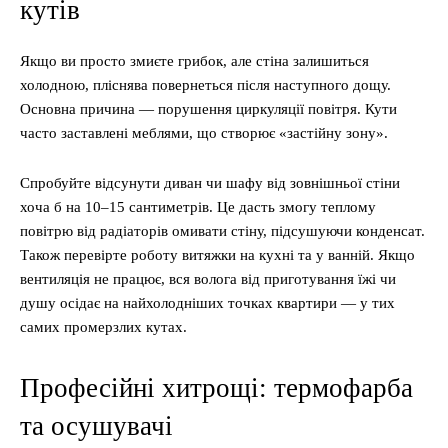
кутів
Якщо ви просто змиєте грибок, але стіна залишиться
холодною, пліснява повернеться після наступного дощу.
Основна причина — порушення циркуляції повітря. Кути
часто заставлені меблями, що створює «застійну зону».
Спробуйте відсунути диван чи шафу від зовнішньої стіни
хоча б на 10–15 сантиметрів. Це дасть змогу теплому
повітрю від радіаторів омивати стіну, підсушуючи конденсат.
Також перевірте роботу витяжки на кухні та у ванній. Якщо
вентиляція не працює, вся волога від приготування їжі чи
душу осідає на найхолодніших точках квартири — у тих
самих промерзлих кутах.
Професійні хитрощі: термофарба
та осушувачі