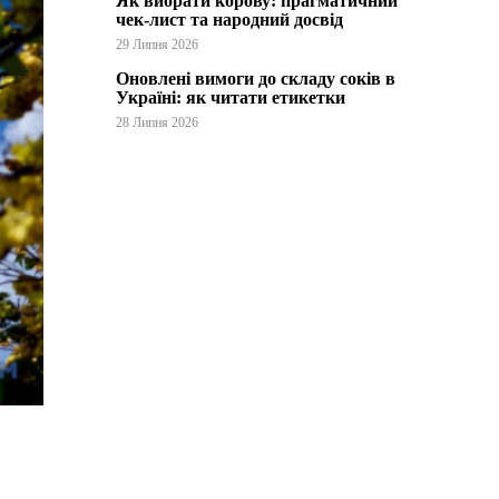
Як вибрати корову: прагматичний
чек-лист та народний досвід
29 Липня 2026
Оновлені вимоги до складу соків в
Україні: як читати етикетки
28 Липня 2026