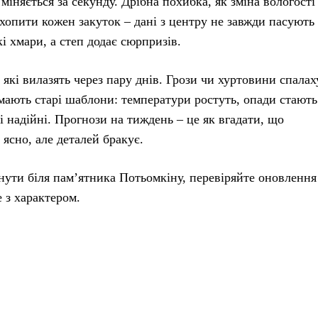
міняється за секунду. Дрібна похибка, як зміна вологості
хопити кожен закуток – дані з центру не завжди пасують
 хмари, а степ додає сюрпризів.
які вилазять через пару днів. Грози чи хуртовини спала
амають старі шаблони: температури ростуть, опади стають
кі надійні. Прогнози на тиждень – це як вгадати, що
 ясно, але деталей бракує.
ути біля пам’ятника Потьомкіну, перевіряйте оновлення
е з характером.