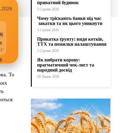
приватний будинок
8.2026
5 Серпня 2026
Чому тріскають банки під час
закатки та як цього уникнути
р
3 Серпня 2026
Прикатка ґрунту: види котків,
ТТХ та помилки налаштування
31°
1 Серпня 2026
Як вибрати корову:
прагматичний чек-лист та
народний досвід
ва. То
29 Липня 2026
ких
ть
аються