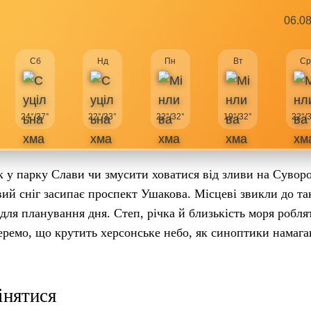
06.0
Сб
Нд
Пн
Вт
С
24°/37°
22°/33°
22°/32°
19°/32°
22°/
ік у парку Слави чи змусити ховатися від зливи на Суворо
вий сніг засипає проспект Ушакова. Місцеві звикли до та
 для планування дня. Степ, річка й близькість моря робля
еремо, що крутить херсонське небо, як синоптики намаг
інятися