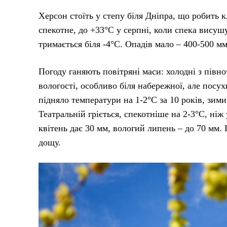
Херсон стоїть у степу біля Дніпра, що робить
спекотне, до +33°C у серпні, коли спека висуш
тримається біля -4°C. Опадів мало – 400-500 мм 
Погоду ганяють повітряні маси: холодні з півноч
вологості, особливо біля набережної, але посу
підняло температури на 1-2°C за 10 років, зими
Театральній гріється, спекотніше на 2-3°C, ні
квітень дає 30 мм, вологий липень – до 70 мм.
дощу.