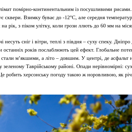
 клімат помірно-континентальним із посушливими рисами.
ує сквери. Взимку буває до -12°C, але середня температур
на рік, з піком улітку, коли грози ллють до 60 мм на міся
і несуть сніг і вітри, теплі з півдня – суху спеку. Дніпро
хи останніх років послаблюють цей ефект. Глобальне поте
 стали м’якшими, а літо – довшим. У центрі, де асфальт 
ж у зеленому Таврійському районі. Опади нерівномірні: су
 Це робить херсонську погоду такою ж норовливою, як річ