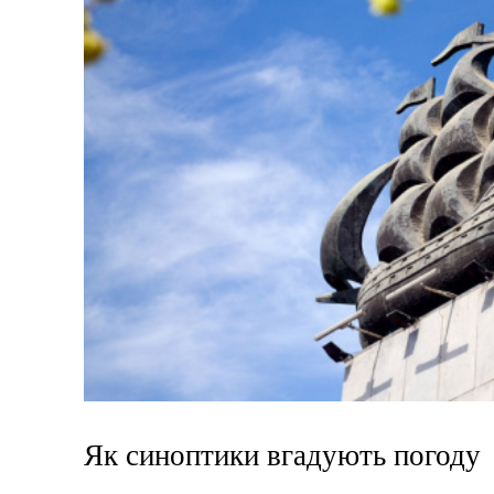
Як синоптики вгадують погоду