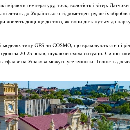
кі міряють температуру, тиск, вологість і вітер. Датчики
ані летять до Українського гідрометцентру, де їх обробля
и ловлять дощі ще до того, як вони дістануться до парк
 і моделях типу GFS чи COSMO, що враховують степ і річ
годою за 20-25 років, шукаючи схожі ситуації. Синоптик
й асфальт на Ушакова можуть усе змінити. Точність досяг