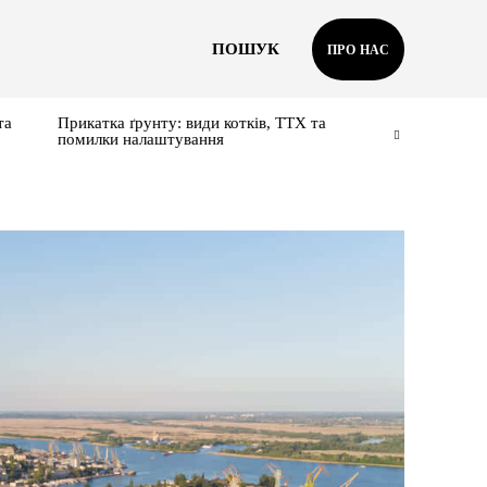
ПОШУК
ПРО НАС
та
Прикатка ґрунту: види котків, ТТХ та
помилки налаштування