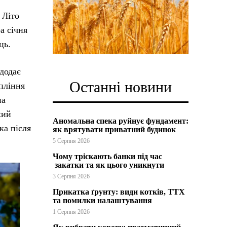
 Літо
а січня
ць.
 додає
Останні новини
пління
на
хий
Аномальна спека руйнує фундамент:
ка після
як врятувати приватний будинок
5 Серпня 2026
Чому тріскають банки під час
закатки та як цього уникнути
3 Серпня 2026
Прикатка ґрунту: види котків, ТТХ
та помилки налаштування
1 Серпня 2026