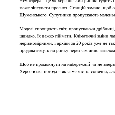
Атмосфера – це як херсонський ринок: гудить і 
може зіпсувати прогноз. Станцій замало, щоб о
Шуменського. Супутники пропускають маленькі
Моделі спрощують світ, пропускаючи дрібниці, 
швидко, їх важко піймати. Кліматичні зміни л
нерівномірними, і архіви за 20 років уже не та
продаватимуть на ринку через сім днів: загалом
Щоб не промокнути на набережній чи не змерзн
Херсонська погода – як саме місто: сонячна, ал