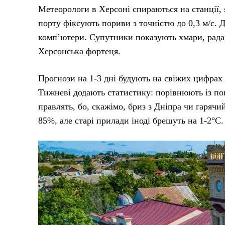
Метеорологи в Херсоні спираються на станції, я
порту фіксують пориви з точністю до 0,3 м/с. Д
комп’ютери. Супутники показують хмари, радар
Херсонська фортеця.
Прогнози на 1-3 дні будують на свіжих цифрах
Тижневі додають статистику: порівнюють із по
правлять, бо, скажімо, бриз з Дніпра чи гарячи
85%, але старі прилади іноді брешуть на 1-2°C.