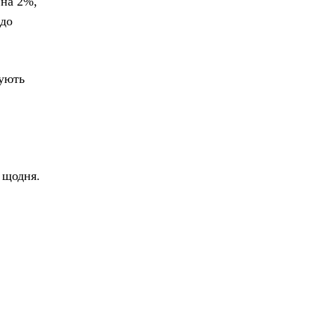
 на 2%,
 до
хують
 щодня.