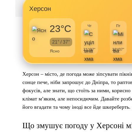
Херсон
23°C
Чт
Пт
21° / 37°
21°/37°
22°/37°
Ясно
Херсон – місто, де погода може зіпсувати пікн
сонце пече, ніби запрошує до Дніпра, то рапто
фокусів, але знати, що стоїть за ними, корисно
клімат м’яким, але непосидючим. Давайте розб
його вгадати та чому іноді все йде шкереберть.
Що змушує погоду у Херсоні м