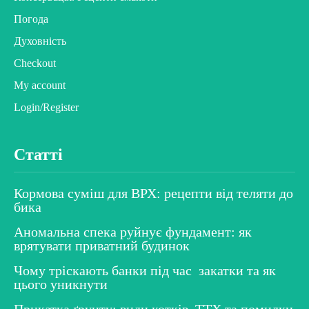
Погода
Духовність
Checkout
My account
Login/Register
Статті
Кормова суміш для ВРХ: рецепти від теляти до
бика
Аномальна спека руйнує фундамент: як
врятувати приватний будинок
Чому тріскають банки під час закатки та як
цього уникнути
Прикатка ґрунту: види котків, ТТХ та помилки