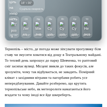
18° / 30°
Суцільна хмарність
Пт
Сб
Нд
Пн
Вт
Ср
Чт
18°/30°
15°/23°
14°/23°
12°/28°
17°/29°
12°/23°
10°/25°
Тернопіль – місто, де погода може зіпсувати прогулянку біля
ставу чи змусити ховатися від дощу в Театральному майдані.
То теплий день запрошує до парку Шевченка, то раптовий
сніг засипає вулиці. Місцеві звикли до таких фокусів, але
зрозуміти, чому так відбувається, не завадить. Помірний
клімат з західними вітрами та пагорбами робить усе
непередбачуваним. Давайте розберемо, що крутить
тернопільське небо, як метеорологи намагаються його
вгадати та чому іноді все йде шкереберть.