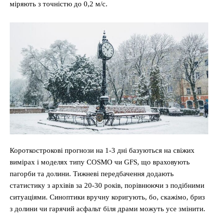
міряють з точністю до 0,2 м/с.
Короткострокові прогнози на 1-3 дні базуються на свіжих
вимірах і моделях типу COSMO чи GFS, що враховують
пагорби та долини. Тижневі передбачення додають
статистику з архівів за 20-30 років, порівнюючи з подібними
ситуаціями. Синоптики вручну коригують, бо, скажімо, бриз
з долини чи гарячий асфальт біля драми можуть усе змінити.