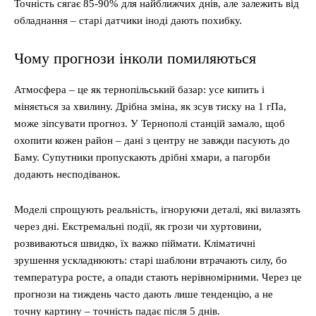
Точність сягає 85-90% для найближчих днів, але залежить від
обладнання – старі датчики іноді дають похибку.
Чому прогнози інколи помиляються
Атмосфера – це як тернопільський базар: усе кипить і
міняється за хвилину. Дрібна зміна, як зсув тиску на 1 гПа,
може зіпсувати прогноз. У Тернополі станцій замало, щоб
охопити кожен район – дані з центру не завжди пасують до
Баму. Супутники пропускають дрібні хмари, а пагорби
додають несподіванок.
Моделі спрощують реальність, ігноруючи деталі, які вилазять
через дні. Екстремальні події, як грози чи хуртовини,
розвиваються швидко, їх важко піймати. Кліматичні
зрушення ускладнюють: старі шаблони втрачають силу, бо
температура росте, а опади стають нерівномірними. Через це
прогнози на тиждень часто дають лише тенденцію, а не
точну картину – точність падає після 5 днів.