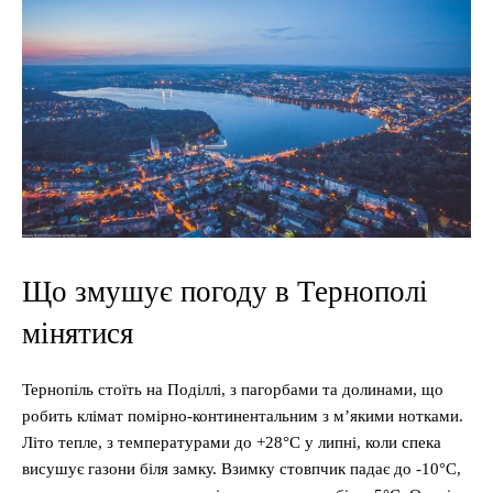
Що змушує погоду в Тернополі
мінятися
Тернопіль стоїть на Поділлі, з пагорбами та долинами, що
робить клімат помірно-континентальним з м’якими нотками.
Літо тепле, з температурами до +28°C у липні, коли спека
висушує газони біля замку. Взимку стовпчик падає до -10°C,