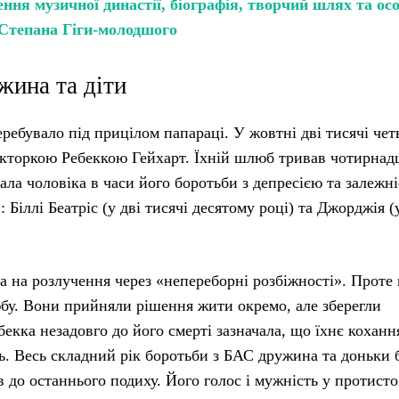
ння музичної династії, біографія, творчий шлях та ос
Степана Гіги-молодшого
жина та діти
ебувало під прицілом папараці. У жовтні дві тисячі чет
акторкою Ребеккою Гейхарт. Їхній шлюб тривав чотирнад
ала чоловіка в часи його боротьби з депресією та залежні
Біллі Беатріс (у дві тисячі десятому році) та Джорджія (
ла на розлучення через «непереборні розбіжності». Проте
бу. Вони прийняли рішення жити окремо, але зберегли
екка незадовго до його смерті зазначала, що їхнє коханн
ь. Весь складний рік боротьби з БАС дружина та доньки 
 до останнього подиху. Його голос і мужність у протисто