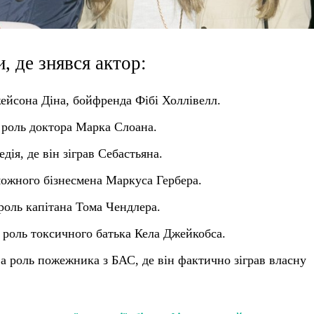
, де знявся актор:
ейсона Діна, бойфренда Фібі Холлівелл.
 роль доктора Марка Слоана.
ія, де він зіграв Себастьяна.
ожного бізнесмена Маркуса Гербера.
роль капітана Тома Чендлера.
роль токсичного батька Кела Джейкобса.
а роль пожежника з БАС, де він фактично зіграв власну