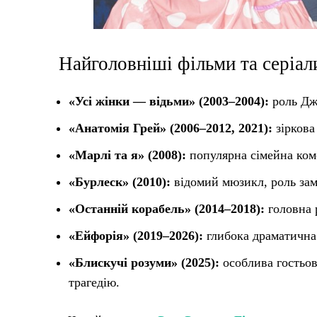
Найголовніші фільми та серіали
«Усі жінки — відьми» (2003–2004):
роль Дж
«Анатомія Грей» (2006–2012, 2021):
зіркова
«Марлі та я» (2008):
популярна сімейна комед
«Бурлеск» (2010):
відомий мюзикл, роль зам
«Останній корабель» (2014–2018):
головна 
«Ейфорія» (2019–2026):
глибока драматична 
«Блискучі розуми» (2025):
особлива гостьов
трагедію.