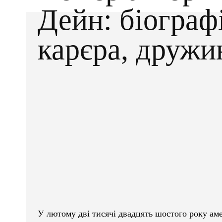
Дейн: біографі
карєра, дружин
Facebook
X
ПОДІЛІТЬСЯ
У лютому дві тисячі двадцять шостого року ам