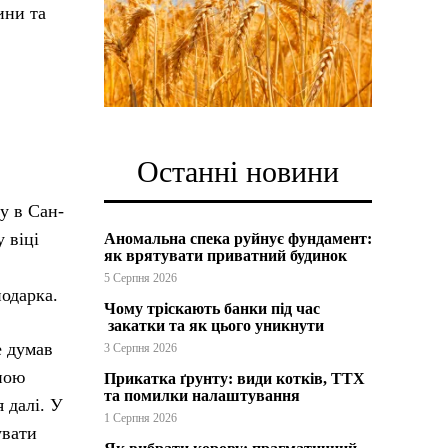
ини та
Останні новини
у в Сан-
 віці
Аномальна спека руйнує фундамент:
як врятувати приватний будинок
5 Серпня 2026
одарка.
Чому тріскають банки під час
закатки та як цього уникнути
е думав
3 Серпня 2026
чною
Прикатка ґрунту: види котків, ТТХ
та помилки налаштування
 далі. У
1 Серпня 2026
увати