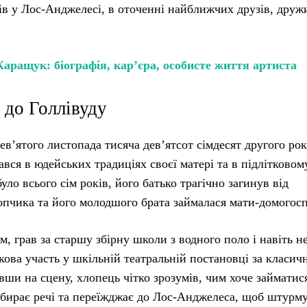
овів у Лос-Анджелесі, в оточенні найближчих друзів, друж
ращук: біографія, кар’єра, особисте життя артиста
 до Голлівуду
в’ятого листопада тисяча дев’ятсот сімдесят другого рок
ся в юдейських традиціях своєї матері та в підлітковому
ло всього сім років, його батько трагічно загинув від
пчика та його молодшого брата займалася мати-домогосп
, грав за старшу збірну школи з водного поло і навіть н
кова участь у шкільній театральній постановці за класи
и на сцену, хлопець чітко зрозумів, чим хоче займатися
 збирає речі та переїжджає до Лос-Анджелеса, щоб штурм