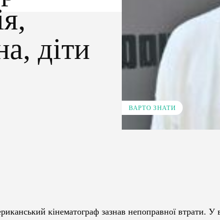
я,
а, діти
ВАРТО ЗНАТИ
Pinterest
WhatsApp
ериканський кінематограф зазнав непоправної втрати. У в