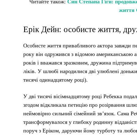
Читайте також:
Син Степана Гіги: продовже
життя 
Ерік Дейн: особисте життя, дру
Особисте життя привабливого актора завжди пер
року він одружився з відомою американською 
років і вважався зразковим, дружина підтримув
ліків. У шлюбі народилися дві улюблені доньки: 
тисячі одинадцятому році).
У дві тисячі вісімнадцятому році Ребекка пода
згодом відкликала петицію про розірвання шлю
неймовірно сильний сімейний зв’язок. Сама Реб
трансформувалося у глибоку родинну відданіст
поруч з Еріком, даруючи йому турботу та любов