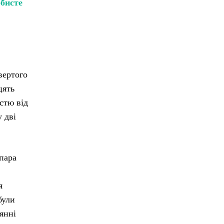
обисте
вертого
цять
стю від
у дві
 пара
я
були
янні