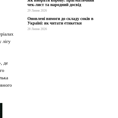
Як вибрати корову: прагматичний
чек-лист та народний досвід
29 Липня 2026
Оновлені вимоги до складу соків в
Україні: як читати етикетки
28 Липня 2026
еріалах
 лігу
, де
го
лька
овного