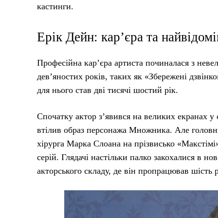
кастинги.
Ерік Дейн: кар’єра та найвідом
Професійна кар’єра артиста починалася з неве
дев’яностих років, таких як «Збережені дзвін
для нього став дві тисячі шостий рік.
Спочатку актор з’явився на великих екранах у 
втілив образ персонажа Множника. Але головни
хірурга Марка Слоана на прізвисько «Макстімі»
серій. Глядачі настільки палко закохалися в н
акторського складу, де він пропрацював шість р