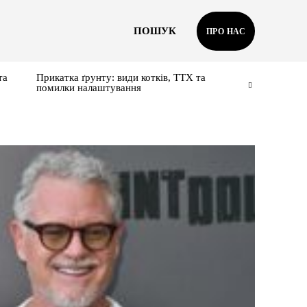
ПОШУК
ПРО НАС
та
Прикатка ґрунту: види котків, ТТХ та
помилки налаштування