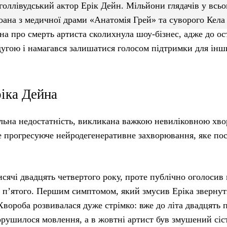
голлівудський актор Ерік Дейн. Мільйони глядачів у всьо
оана з медичної драми «Анатомія Грей» та суворого Кела
на про смерть артиста сколихнула шоу-бізнес, адже до ос
дугою і намагався залишатися голосом підтримки для інш
ріка Дейна
льна недостатність, викликана важкою невиліковною хв
 прогресуюче нейродегенеративне захворювання, яке по
сячі двадцять четвертого року, проте публічно оголосив
ь п’ятого. Першим симптомом, який змусив Еріка звернут
 Хвороба розвивалася дуже стрімко: вже до літа двадцять 
орушилося мовлення, а в жовтні артист був змушений сіс