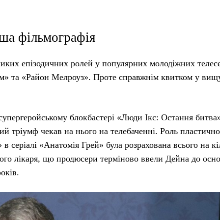
іша фільмографія
ликих епізодичних ролей у популярних молодіжних телес
ком» та «Район Мелроуз». Проте справжнім квитком у вищу
супергеройському блокбастері «Люди Ікс: Остання битва»
й тріумф чекав на нього на телебаченні. Роль пластично
 в серіалі «Анатомія Грей» була розрахована всього на кі
ового лікаря, що продюсери терміново ввели Дейна до осн
оків.