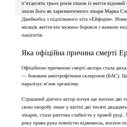
п’ятдесяти трьох років пішов із життя відомий 
знали його як харизматичного лікаря Марка Сл
Джейкобса з підліткового хіта «Ейфорія». Нови
місяців життя він мужньо боровся з важкою не
пацієнтів.
Яка офіційна причина смерті Е
Офіційною причиною смерті актора стала диха
— боковим аміотрофічним склерозом (БАС). Це
паралізує м’язи організму.
Страшний діагноз актор почув ще восени дві ти
свою хворобу лише у квітні дві тисячі двадцят
лікарів, стала раптова слабкість у правій руці.
року права рука повністю відмовила, восени п