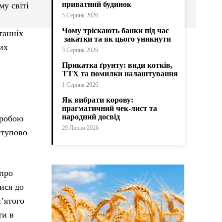
приватний будинок
му світі
5 Серпня 2026
Чому тріскають банки під час
танніх
закатки та як цього уникнути
их
3 Серпня 2026
Прикатка ґрунту: види котків,
ТТХ та помилки налаштування
1 Серпня 2026
Як вибрати корову:
прагматичний чек-лист та
народний досвід
оробою
29 Липня 2026
ступово
 про
ися до
п’ятого
ти в