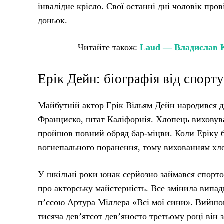
інвалідне крісло. Свої останні дні чоловік пр
доньок.
Читайте також:
Laud — Владислав Ка
Ерік Дейн: біографія від спорту
Майбутній актор Ерік Вільям Дейн народився де
Франциско, штат Каліфорнія. Хлопець виховував
пройшов повний обряд бар-міцви. Коли Еріку бу
вогнепального поранення, тому вихованням хло
У шкільні роки юнак серйозно займався спортом
про акторську майстерність. Все змінила випад
п’єсою Артура Міллера «Всі мої сини». Вийшовш
тисяча дев’ятсот дев’яносто третьому році він