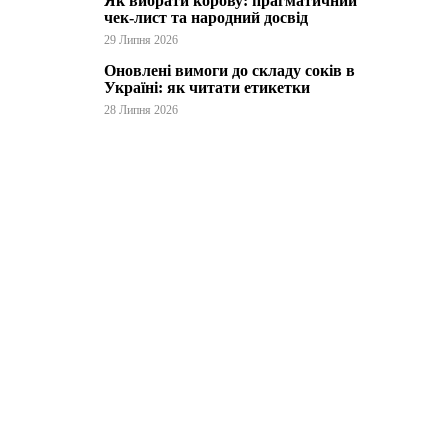
Як вибрати корову: прагматичний
чек-лист та народний досвід
29 Липня 2026
Оновлені вимоги до складу соків в
Україні: як читати етикетки
28 Липня 2026