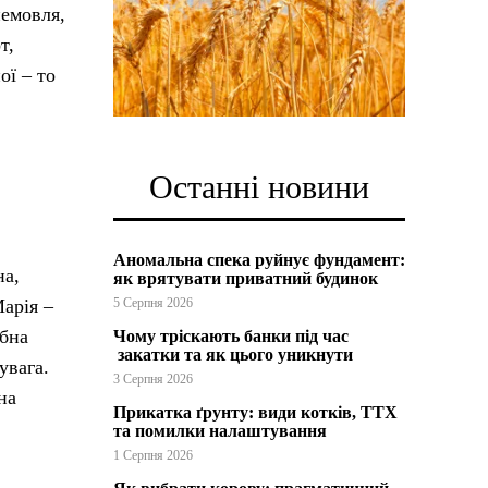
немовля,
т,
ої – то
Останні новини
Аномальна спека руйнує фундамент:
на,
як врятувати приватний будинок
Марія –
5 Серпня 2026
рбна
Чому тріскають банки під час
закатки та як цього уникнути
увага.
3 Серпня 2026
на
Прикатка ґрунту: види котків, ТТХ
та помилки налаштування
1 Серпня 2026