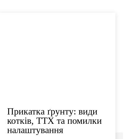
Прикатка ґрунту: види
котків, ТТХ та помилки
налаштування