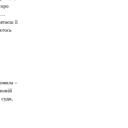
 про
ча…
ятаєш її
 хтось
домила –
 новій
 суди,