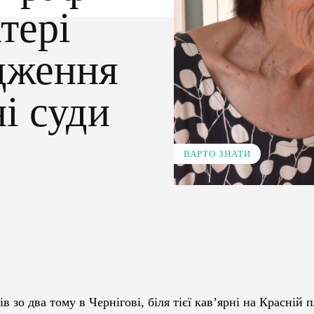
тері
дження
і суди
ВАРТО ЗНАТИ
Pinterest
WhatsApp
в зо два тому в Чернігові, біля тієї кав’ярні на Красній 