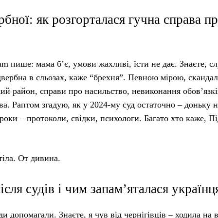
бної: як розгорталася гучна справа п
ram пише: мама б’є, умови жахливі, їсти не дає. Знаєте, с
ідвербна в сльозах, каже “брехня”. Певною мірою, сканда
ький район, справи про насильство, невиконання обов’язкі
. Раптом згадую, як у 2024-му суд остаточно – доньку н
роки – протоколи, свідки, психологи. Багато хто каже, П
тіла. От дивина.
сля судів і чим запам’яталася українц
ди допомагали. Знаєте, я чув від чернігівців – ходила на 