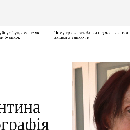
уйнує фундамент: як
Чому тріскають банки під час закатки 
ий будинок
як цього уникнути
нтина
ографія