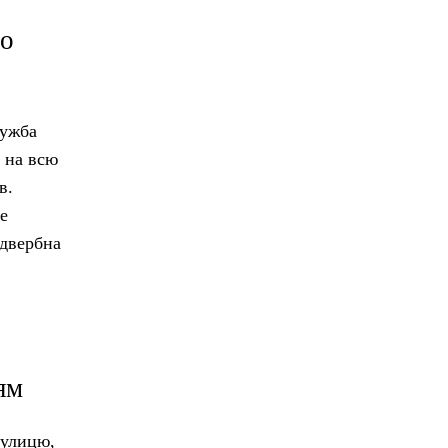
ро
лужба
л на всю
в.
е
ідвербна
ям
вулицю,