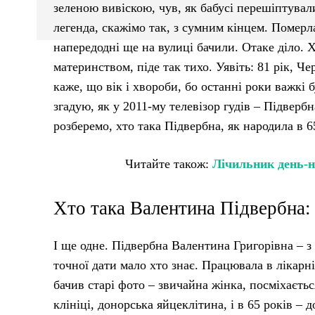
зеленою вивіскою, чув, як бабусі перешіптувал
легенда, скажімо так, з сумним кінцем. Померла
напередодні ще на вулиці бачили. Отаке діло. 
материнством, піде так тихо. Уявіть: 81 рік, Ч
каже, що вік і хвороби, бо останні роки важкі 
згадую, як у 2011-му телевізор гудів – Підверб
розберемо, хто така Підвербна, як народила в 65
Читайте також:
Лічильник день-ні
Хто така Валентина Підвербна:
І ще одне. Підвербна Валентина Григорівна – з 
точної дати мало хто знає. Працювала в лікарні,
бачив старі фото – звичайна жінка, посміхаєтьс
клініці, донорська яйцеклітина, і в 65 років –