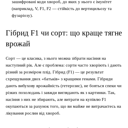
зашифровані коди хвороб, до яких у нього є імунітет
(наприклад, V, F1, F2 — стійкість до вертицильозу та
фузаріозу).
Гібрид F1 чи сорт: що краще тягне
врожай
Сорт — це класика, з нього можна зібрати насіння на
наступний рік. Але є проблема: сорти часто хворіють і дають
різний за розміром плід. Гібрид (F1) — це результат
схрещування двох «батьків» з кращими генами. Гібриди
дають вибухову врожайність (гетерозис), не бояться спеки чи
різких похолодань і завжди виглядають як з картинки. Так,
насіння з них не збирають, але витрати на купівлю F1
окупаються за рахунок того, що ви майже не витрачаєтесь на
лікування рослин від хвороб.