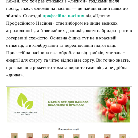
Кожен, хто хоч раз стикався з «лисими» грядками після
посіву, знає: економія на насінні — це найшвидший шлях до
збитків. Сьогодні
професійне насіння
від «Центру
Професійного Насіння» стає вибором не лише великих
агрохолдингів, а й звичайних дачників, яким набридло грати в
лотерею зі схожістю. Основна фішка тут не в красивій
етикетці, а в калібруванні та передпосівній підготовці.
Професійна насінина вже оброблена від грибків, має запас
енергії для старту та чітко відповідає сорту. Ви точно знаєте,
що з насіння рожевого томата виросте саме він, а не дрібна
«дичка».