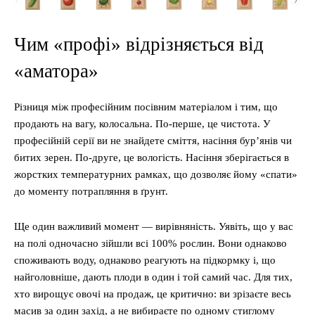
Чим «профі» відрізняється від
«аматора»
Різниця між професійним посівним матеріалом і тим, що
продають на вагу, колосальна. По-перше, це чистота. У
професійній серії ви не знайдете сміття, насіння бур’янів чи
битих зерен. По-друге, це вологість. Насіння зберігається в
жорстких температурних рамках, що дозволяє йому «спати»
до моменту потрапляння в ґрунт.
Ще один важливий момент — вирівняність. Уявіть, що у вас
на полі одночасно зійшли всі 100% рослин. Вони однаково
споживають воду, однаково реагують на підкормку і, що
найголовніше, дають плоди в один і той самий час. Для тих,
хто вирощує овочі на продаж, це критично: ви зрізаєте весь
масив за один захід, а не вибираєте по одному стиглому