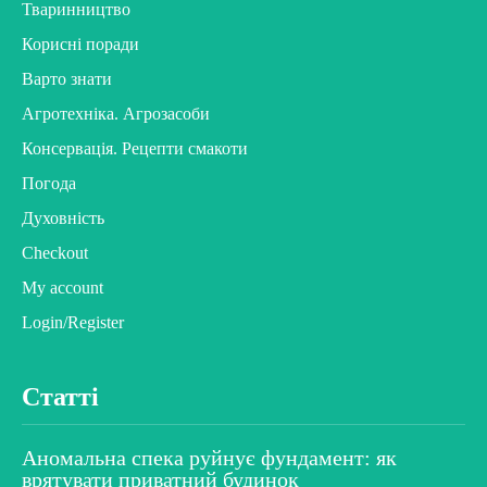
Тваринництво
Корисні поради
Варто знати
Агротехніка. Агрозасоби
Консервація. Рецепти смакоти
Погода
Духовність
Checkout
My account
Login/Register
Статті
Аномальна спека руйнує фундамент: як
врятувати приватний будинок