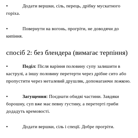
• Додати вершки, сіль, перець, дрібку мускатного
горіха.
• Повернути на вогонь, прогріти, не доводячи до
кипіння.
спосіб 2: без блендера (вимагає терпіння)
•
Поділ:
Після варіння половину супу залишити в
каструлі, а іншу половину перетерти через дрібне сито або
пропустити через металевий друшляк, допомагаючи ложкою.
•
Загущення:
Поєднати обидві частини. Завдяки
борошну, суп вже має певну густину, а перетерті гриби
додадуть кремовості.
• Додати вершки, сіль і спеції. Добре прогріти.