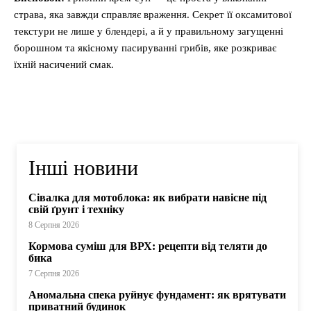
страва, яка завжди справляє враження. Секрет її оксамитової
текстури не лише у блендері, а й у правильному загущенні
борошном та якісному пасируванні грибів, яке розкриває
їхній насичений смак.
Інші новини
Сівалка для мотоблока: як вибрати навісне під
свій ґрунт і техніку
8 Серпня 2026
Кормова суміш для ВРХ: рецепти від теляти до
бика
7 Серпня 2026
Аномальна спека руйнує фундамент: як врятувати
приватний будинок