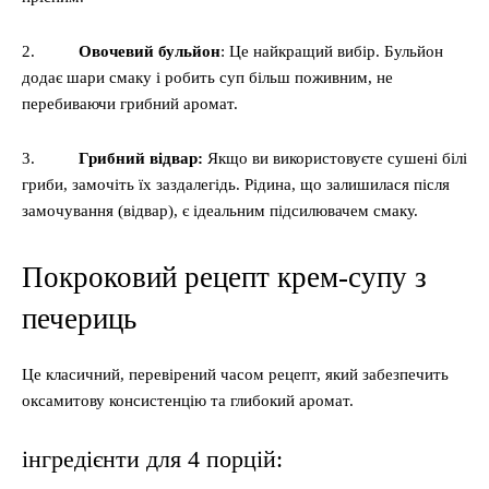
2.
Овочевий бульйон
: Це найкращий вибір. Бульйон
додає шари смаку і робить суп більш поживним, не
перебиваючи грибний аромат.
3.
Грибний відвар:
Якщо ви використовуєте сушені білі
гриби, замочіть їх заздалегідь. Рідина, що залишилася після
замочування (відвар), є ідеальним підсилювачем смаку.
Покроковий рецепт крем-супу з
печериць
Це класичний, перевірений часом рецепт, який забезпечить
оксамитову консистенцію та глибокий аромат.
інгредієнти для 4 порцій: