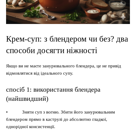
Крем-суп: з блендером чи без? два
способи досягти ніжності
Якщо ви не маєте занурювального блендера, це не привід
відмовлятися від ідеального супу.
спосіб 1: використання блендера
(найшвидший)
• Зняти суп з вогню. Збити його занурювальним
блендером прямо в каструлі до абсолютно гладкої,
однорідної консистенції.