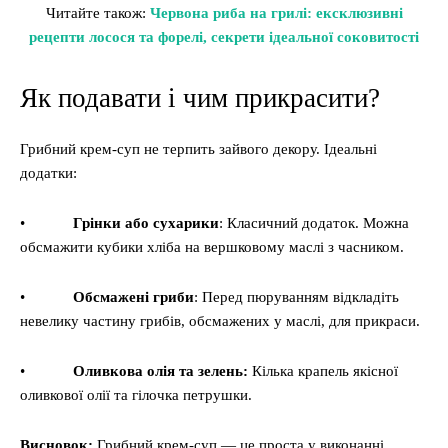
Читайте також:
Червона риба на грилі: ексклюзивні
рецепти лосося та форелі, секрети ідеальної соковитості
Як подавати і чим прикрасити?
Грибний крем-суп не терпить зайвого декору. Ідеальні
додатки:
•
Грінки або сухарики
: Класичний додаток. Можна
обсмажити кубики хліба на вершковому маслі з часником.
•
Обсмажені гриби
: Перед пюруванням відкладіть
невелику частину грибів, обсмажених у маслі, для прикраси.
•
Оливкова олія та зелень:
Кілька крапель якісної
оливкової олії та гілочка петрушки.
Висновок:
Грибний крем-суп — це проста у виконанні