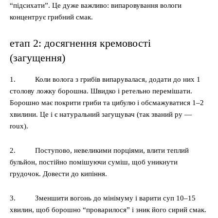
“підсихати”. Це дуже важливо: випаровування вологи
концентрує грибний смак.
етап 2: досягнення кремовості
(загущення)
1. Коли волога з грибів випарувалася, додати до них 1
столову ложку борошна. Швидко і ретельно перемішати.
Борошно має покрити гриби та цибулю і обсмажуватися 1–2
хвилини. Це і є натуральний загущувач (так званий ру —
roux).
2. Поступово, невеликими порціями, влити теплий
бульйон, постійно помішуючи суміш, щоб уникнути
грудочок. Довести до кипіння.
3. Зменшити вогонь до мінімуму і варити суп 10–15
хвилин, щоб борошно “проварилося” і зник його сирий смак.