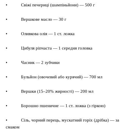
• Свіжі печериці (шампіньйони) — 500 г
• Вершкове масло — 30 г
• Оливкова олія — 1 ст. ложка
• Цибуля ріпчаста — 1 середня головка
• Часник — 2 зубчики
• Бульйон (овочевий або курячий) — 700 мл
• Вершки (15–20% жирності) — 200 мл
• Борошно пшеничне — 1 ст. ложка (з гіркою)
• Сіль, чорний перець, мускатний горіх (дрібка) — за
смаком