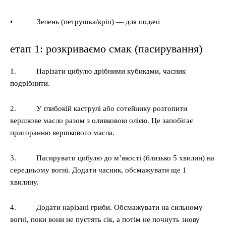
• Зелень (петрушка/кріп) — для подачі
етап 1: розкриваємо смак (пасирування)
1. Нарізати цибулю дрібними кубиками, часник
подрібнити.
2. У глибокій каструлі або сотейнику розтопити
вершкове масло разом з оливковою олією. Це запобігає
пригоранню вершкового масла.
3. Пасирувати цибулю до м’якості (близько 5 хвилин) на
середньому вогні. Додати часник, обсмажувати ще 1
хвилину.
4. Додати нарізані гриби. Обсмажувати на сильному
вогні, поки вони не пустять сік, а потім не почнуть знову