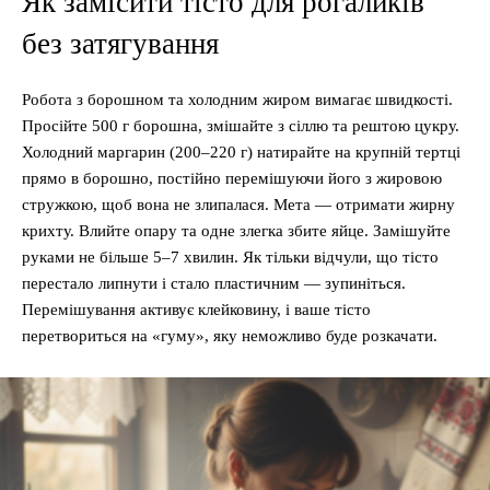
Як замісити тісто для рогаликів
без затягування
Робота з борошном та холодним жиром вимагає швидкості.
Просійте 500 г борошна, змішайте з сіллю та рештою цукру.
Холодний маргарин (200–220 г) натирайте на крупній тертці
прямо в борошно, постійно перемішуючи його з жировою
стружкою, щоб вона не злипалася. Мета — отримати жирну
крихту. Влийте опару та одне злегка збите яйце. Замішуйте
руками не більше 5–7 хвилин. Як тільки відчули, що тісто
перестало липнути і стало пластичним — зупиніться.
Перемішування активує клейковину, і ваше тісто
перетвориться на «гуму», яку неможливо буде розкачати.