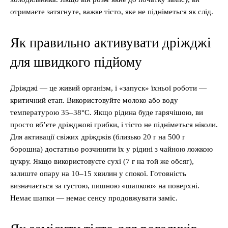
отримаєте затягнуте, важке тісто, яке не підніметься як слід.
Як правильно активувати дріжджі
для швидкого підйому
Дріжджі — це живий організм, і «запуск» їхньої роботи —
критичний етап. Використовуйте молоко або воду
температурою 35–38°C. Якщо рідина буде гарячішою, ви
просто вб’єте дріжджові грибки, і тісто не підніметься ніколи.
Для активації свіжих дріжджів (близько 20 г на 500 г
борошна) достатньо розчинити їх у рідині з чайною ложкою
цукру. Якщо використовуєте сухі (7 г на той же обсяг),
залиште опару на 10–15 хвилин у спокої. Готовність
визначається за густою, пишною «шапкою» на поверхні.
Немає шапки — немає сенсу продовжувати заміс.