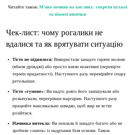
Читайте також:
М’яке печиво на кисляку: секрети пухкої
та ніжної випічки
Чек-лист: чому рогалики не
вдалися та як врятувати ситуацію
Тісто не піднялося:
Використали занадто гаряче молоко
(вбили дріжджі) або просто взяли неактивні (перевірте
термін придатності). Наступного разу перевіряйте опару
ретельніше.
Тісто «гумове»:
Ви надто довго його замішували або
розкачували, перегрівши маргарин. Наступного разу
працюйте максимально швидко, щоб жир не встиг
розійтися.
Начинка витекла:
Ви поклали її занадто багато або не
зробили «замок» із надрізами біля основи. Також