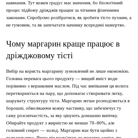
навмання. Тут кожен градус має значення, бо біологічний
процес підйому дріжджів працює за чіткими фізичними
законами. Спробуємо розібратися, як зробити тісто пухким, а
не гумовим, та як запечатати начинку всередині намертво.
Чому маргарин краще працює в
дріжджовому тісті
Вибір на користь маргарину зумовлений не лише економією.
Головна перевага цього продукту — вищий вміст води
порівняно з вершковим маслом. Під час випікання ця волога
перетворюється на пару, що допомагає створювати легку,
шарувату структуру тіста. Маргарин легше розподіляється в
борошні, обволікаючи кожну частинку, що забезпечує ту
саму розсипчастість, за яку цінують домашню випічку.
Обирайте продукт з жирністю не менше 70–80%, але
головний секрет — холод. Маргарин має бути щойно з
холодильника. Якщо він розм’якне до початку замісу, ви