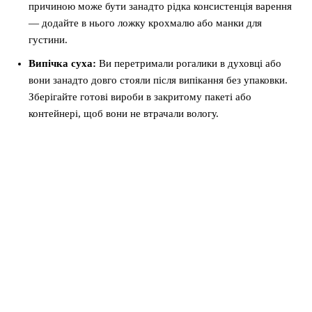
причиною може бути занадто рідка консистенція варення
— додайте в нього ложку крохмалю або манки для
густини.
Випічка суха:
Ви перетримали рогалики в духовці або
вони занадто довго стояли після випікання без упаковки.
Зберігайте готові вироби в закритому пакеті або
контейнері, щоб вони не втрачали вологу.