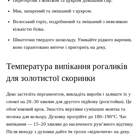
Перетертий з жовтком та цукром домашній сир.
Мак, запарений та змішаний з цукром.
Волоський горіх, подрібнений та змішаний з невеликою
кількістю білка.
Шматочки твердого шоколаду. Уникайте рідкого варення,
воно гарантовано витече і пригорить на деку.
Температура випікання рогаликів
для золотистої скоринки
Деко застеліть пергаментом, викладіть вироби і залиште їх у
спокої на 20–30 хвилин для другого підйому (розстойки). Це
обов’язковий крок. Змастіть верхівки сумішшю жовтка та
молока для кольору. Духовку прогрійте до 180–190°C. Час
випікання — 15–20 хвилин до насиченого рум’яного відтінку.
Після виходу з духовки дайте їм трохи «відпочити» на деку.