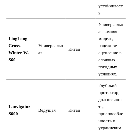
устойчивост
ь.
Универсальн
ая зимняя
LingLong
модель,
Cross-
Универсальн
надежное
Китай
Winter W-
ая
сцепление в
S60
сложных
погодных
условиях.
Глубокий
протектор,
долговечнос
Lanvigator
ть,
Ведущая
Китай
S600
приспособле
нность к
украинским