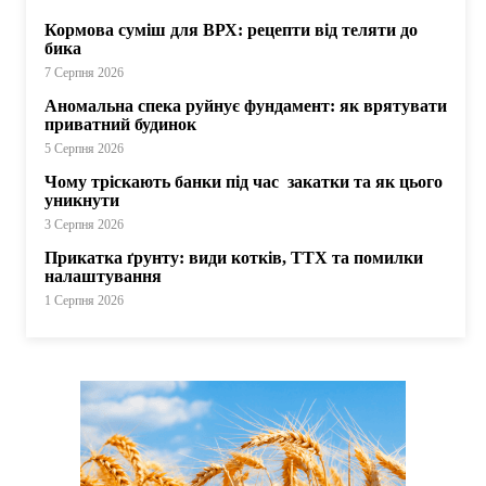
Кормова суміш для ВРХ: рецепти від теляти до
бика
7 Серпня 2026
Аномальна спека руйнує фундамент: як врятувати
приватний будинок
5 Серпня 2026
Чому тріскають банки під час закатки та як цього
уникнути
3 Серпня 2026
Прикатка ґрунту: види котків, ТТХ та помилки
налаштування
1 Серпня 2026