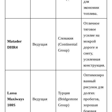
для
экономии
топлива.
Отличное
тяговое
усилие на
Словакия
Matador
мокрой
Ведущая
(Continental
DHR4
дороге и
Group)
снегу,
усиленная
конструкция.
Оптимизиро
ванный
рисунок для
Lassa
Турция
долгих
Maxiways
Ведущая
(Bridgestone
пробегов,
100S
Group)
хорошая
боковая