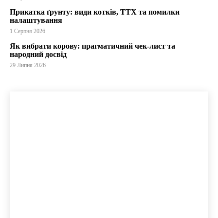
Прикатка ґрунту: види котків, ТТХ та помилки
налаштування
1 Серпня 2026
Як вибрати корову: прагматичний чек-лист та
народний досвід
29 Липня 2026