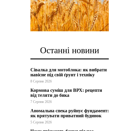
Останні новини
Сівалка для мотоблока: як вибрати
навісне під свій ґрунт і техніку
8 Серпня 2026
Кормова суміш для ВРХ: рецепти
від теляти до бика
7 Серпня 2026
Аномальна спека руйнує фундамент:
як врятувати приватний будинок
5 Серпня 2026