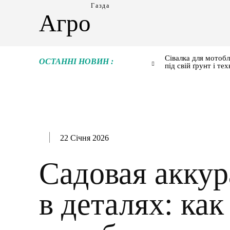
Газда
Агро
Сівалка для мотобл
ОСТАННІ НОВИН :
під свій ґрунт і тех
22 Січня 2026
Садовая аккур
в деталях: как