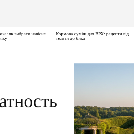
ока: як вибрати навісне
Кормова суміш для ВРХ: рецепти від
ніку
теляти до бика
атность