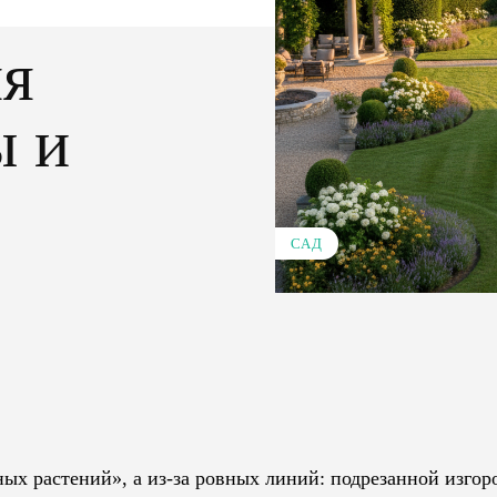
ля
ы и
САД
Pinterest
WhatsApp
ых растений», а из-за ровных линий: подрезанной изгор