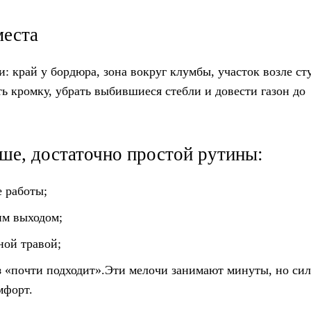
места
 край у бордюра, зона вокруг клумбы, участок возле ст
 кромку, убрать выбившиеся стебли и довести газон до
ше, достаточно простой рутины:
е работы;
им выходом;
ной травой;
з «почти подходит».Эти мелочи занимают минуты, но си
мфорт.