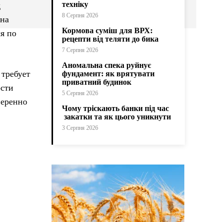
техніку
д
8 Серпня 2026
 на
Кормова суміш для ВРХ:
я по
рецепти від теляти до бика
7 Серпня 2026
Аномальна спека руйнує
 требует
фундамент: як врятувати
приватний будинок
ости
5 Серпня 2026
веренно
Чому тріскають банки під час
закатки та як цього уникнути
3 Серпня 2026