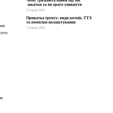
Чому тріскають банки під час
закатки та як цього уникнути
3 Серпня 2026
Прикатка ґрунту: види котків, ТТХ
та помилки налаштування
чае
1 Серпня 2026
сего
ым