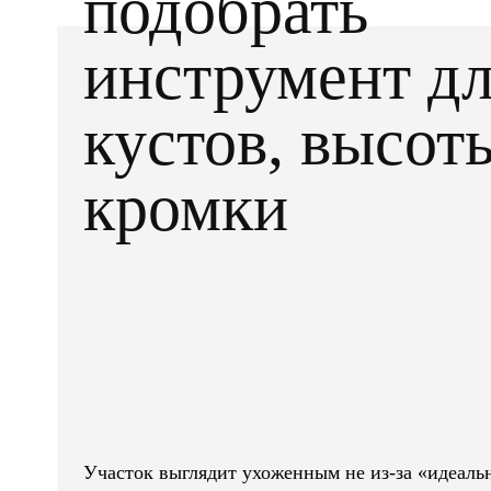
подобрать
инструмент д
кустов, высот
кромки
Facebook
X
ПОДІЛІТЬСЯ
Участок выглядит ухоженным не из-за «идеальн