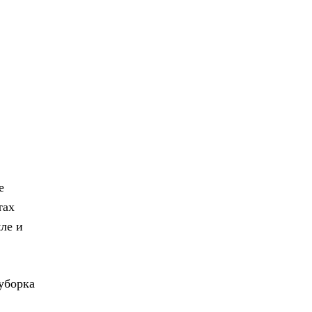
е
тах
ле и
уборка