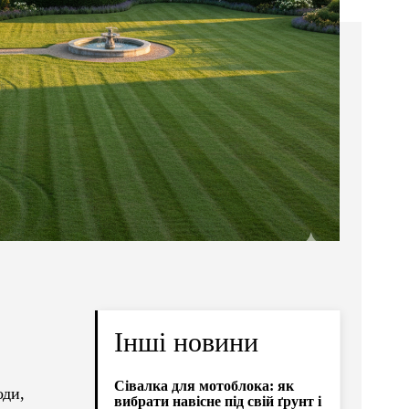
Інші новини
Сівалка для мотоблока: як
оди,
вибрати навісне під свій ґрунт і