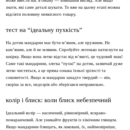
може ввести нас в оману — зовнішній вигляд. Але якщо
знати, які саме деталі шукати. То вже на цьому етапі можна
відсіяти половину неякісного товару.
тест на “ідеальну пухкість”
На дотик мандарин має бути м’яким, але пружним. Не
кам’яним, але й не млявим. Спробуйте легенько натиснути на
шкірку. Якщо вона легко відстає від м’якоті, це чудовий знак!
Саме такі мандарини, злегка “пухкі” на дотик, зазвичай дуже
легко чистяться, а це пряма ознака їхньої зрілості та
соковитості. Якщо ж мандарин занадто твердий — він,
скоріш за все, недозрів або зберігався неправильно.
колір і блиск: коли блиск небезпечний
Ідеальний колір — насичений, рівномірний, яскраво-
помаранчевий. Але уникайте фруктів із хімічним глянцем.
Якщо мандарини блищать, як лаковані, їх, найімовірніше,