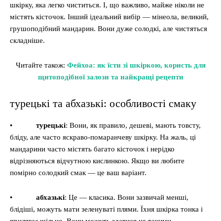
шкірку, яка легко чиститься. І, що важливо, майже ніколи не
містять кісточок. Інший ідеальний вибір — мінеола, великий,
грушоподібний мандарин. Вони дуже солодкі, але чистяться
складніше.
Читайте також:
Фейхоа: як їсти зі шкіркою, користь для
щитоподібної залози та найкращі рецепти
турецькі та абхазькі: особливості смаку
•
турецькі
: Вони, як правило, дешеві, мають товсту,
бліду, але часто яскраво-помаранчеву шкірку. На жаль, ці
мандарини часто містять багато кісточок і нерідко
відрізняються відчутною кислинкою. Якщо ви любите
помірно солодкий смак — це ваш варіант.
•
абхазькі
: Це — класика. Вони зазвичай менші,
блідіші, можуть мати зеленуваті плями. Їхня шкірка тонка і