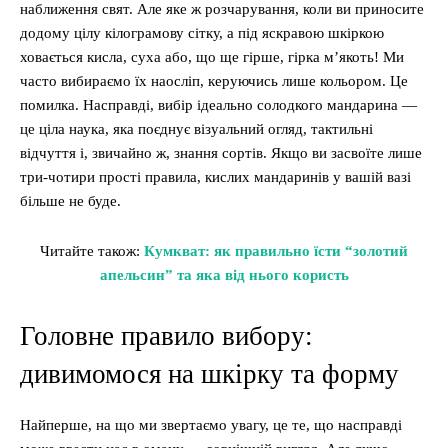
наближення свят. Але яке ж розчарування, коли ви приносите
додому цілу кілограмову сітку, а під яскравою шкіркою
ховається кисла, суха або, що ще гірше, гірка м’якоть! Ми
часто вибираємо їх наосліп, керуючись лише кольором. Це
помилка. Насправді, вибір ідеально солодкого мандарина —
це ціла наука, яка поєднує візуальний огляд, тактильні
відчуття і, звичайно ж, знання сортів. Якщо ви засвоїте лише
три-чотири прості правила, кислих мандаринів у вашій вазі
більше не буде.
Читайте також:
Кумкват: як правильно їсти “золотий
апельсин” та яка від нього користь
Головне правило вибору:
дивимомося на шкірку та форму
Найперше, на що ми звертаємо увагу, це те, що насправді