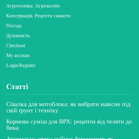
Агротехніка. Агрозасоби
Консервація. Рецепти смакоти
Погода
Духовність
Checkout
My account
Login/Register
Статті
Сівалка для мотоблока: як вибрати навісне під
свій ґрунт і техніку
Кормова суміш для ВРХ: рецепти від теляти до
бика
Аномальна спека руйнує фундамент: як