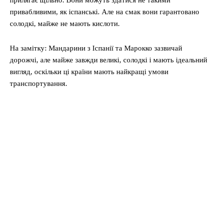
прилягає щільно. Вони можуть здатися не такими
привабливими, як іспанські. Але на смак вони гарантовано
солодкі, майже не мають кислоти.
На замітку: Мандарини з Іспанії та Марокко зазвичай
дорожчі, але майже завжди великі, солодкі і мають ідеальний
вигляд, оскільки ці країни мають найкращі умови
транспортування.