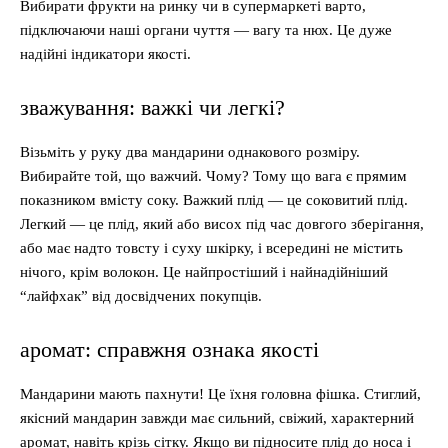
Вибирати фрукти на ринку чи в супермаркеті варто,
підключаючи наші органи чуття — вагу та нюх. Це дуже
надійні індикатори якості.
зважування: важкі чи легкі?
Візьміть у руку два мандарини однакового розміру.
Вибирайте той, що важчий. Чому? Тому що вага є прямим
показником вмісту соку. Важкий плід — це соковитий плід.
Легкий — це плід, який або висох під час довгого зберігання,
або має надто товсту і суху шкірку, і всередині не містить
нічого, крім волокон. Це найпростіший і найнадійніший
“лайфхак” від досвідчених покупців.
аромат: справжня ознака якості
Мандарини мають пахнути! Це їхня головна фішка. Стиглий,
якісний мандарин завжди має сильний, свіжий, характерний
аромат, навіть крізь сітку. Якщо ви підносите плід до носа і