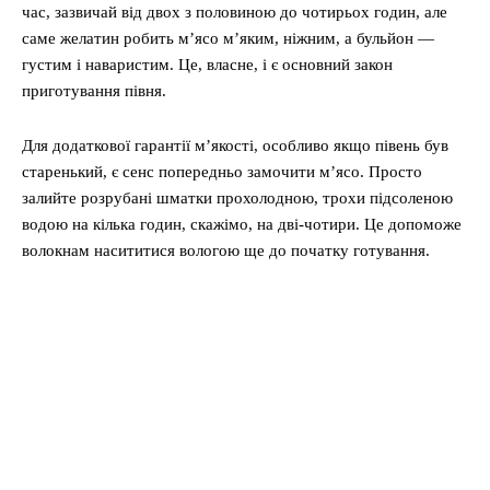
час, зазвичай від двох з половиною до чотирьох годин, але
саме желатин робить м’ясо м’яким, ніжним, а бульйон —
густим і наваристим. Це, власне, і є основний закон
приготування півня.
Для додаткової гарантії м’якості, особливо якщо півень був
старенький, є сенс попередньо замочити м’ясо. Просто
залийте розрубані шматки прохолодною, трохи підсоленою
водою на кілька годин, скажімо, на дві-чотири. Це допоможе
волокнам насититися вологою ще до початку готування.