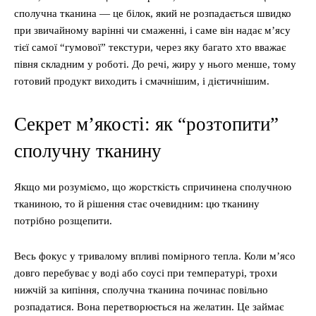
сполучна тканина — це білок, який не розпадається швидко
при звичайному варінні чи смаженні, і саме він надає м’ясу
тієї самої “гумової” текстури, через яку багато хто вважає
півня складним у роботі. До речі, жиру у нього менше, тому
готовий продукт виходить і смачнішим, і дієтичнішим.
Секрет м’якості: як “розтопити”
сполучну тканину
Якщо ми розуміємо, що жорсткість спричинена сполучною
тканиною, то й рішення стає очевидним: цю тканину
потрібно розщепити.
Весь фокус у тривалому впливі помірного тепла. Коли м’ясо
довго перебуває у воді або соусі при температурі, трохи
нижчій за кипіння, сполучна тканина починає повільно
розпадатися. Вона перетворюється на желатин. Це займає