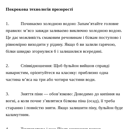
Покрокова технологія прозорості
1. Починаємо холодною водою: Запам’ятайте головне
правило: м’ясо завжди заливаємо виключно холодною водою.
Це дає можливість смаковим речовинам і білкам поступово і
рівномірно виходити у рідину. Якщо б ви залили гарячою,
білки швидко згорнулися б і залишилися всередині.
2. Співвідношення: Щоб бульйон вийшов справді
наваристим, орієнтуйтеся на класику: приблизно одна
частина м’яса на три або чотири частини води.
3. Зняття піни — обов’язково: Доводимо до кипіння на
вогні, а коли почне з’являтися білкова піна (осад), її треба
старанно і повністю зняти. Якщо залишити піну, бульйон буде
каламутним.