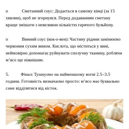
o Сметанний соус: Додається в самому кінці (за 15
хвилин), щоб не згорнувся. Перед додаванням сметану
краще змішати з невеликою кількістю гарячого бульйону.
o Винний соус (кок-о-вен): Частину рідини замінюємо
червоним сухим вином. Кислота, що міститься у вині,
неймовірно допомагає руйнувати сполучну тканину, роблячи
м’ясо ще ніжнішим.
5. Фінал: Тушкуємо на найменшому вогні 2.5–3.5
години. Готовність визначаємо просто: м’ясо має буквально
саме відділятися від кісток.