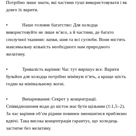
Потрібно лише знати, які частини туші використовувати і як
довго їх варити.
• Наше головне багатство: Для холодца
використовуйте не лише м’ясо, а й частини, де багато
сполучної тканини: лапки, шия та всі суглоби. Вони містять
максимальну кількість необхідного нам природного
желатину.
• Тривалість варіння: Час тут вирішує все. Варити
бульйон для холодца потрібно мінімум п’ять, а краще шість
годин на мінімальному вогні.
• Випарювання: Секрет у концентрації.
Співвідношення води до кісток має бути щільним (1:1,5–2).
За час варіння об’єм рідини повинен зменшитися приблизно
вдвічі. Така висока концентрація гарантує, що холодець
застигне без желатину.