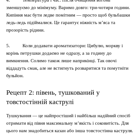
4. Температура і час: Після очищення вогонь
зменшуємо до мінімуму. Варимо довго: три-чотири години.
Кипіння має бути ледве помітним — просто щоб бульбашки
ледь-ледь підіймалися. Це гарантує ніжність м’яса та
прозорість рідини.
5. Коли додавати ароматизатори: Цибулю, моркву і
корінь петрушки додаємо не одразу, а за годину до
вимкнення. Солимо також лише наприкінці. Так овочі
віддадуть смак, але не встигнуть розваритися та помутніти
бульйон.
Рецепт 2: півень, тушкований у
товстостінній каструлі
Тушкування — це найпростіший і найбільш надійний спосіб
отримати від півня максимальну м’якість і соковитість. Для
цього нам знадобиться казан або інша товстостінна каструля.