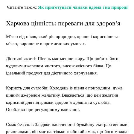
Читайте також:
Як приготувати чанахи вдома і на природі
Харчова цінність: переваги для здоров’я
М’ясо від півня, який ріс природно, краще і корисніше за
м’ясо, вирощене в промислових умовах.
Дієтичні якості: Півень має менше жиру. Що робить його
чудовим джерелом чистого, високоякісного білка. Це
ідеальний продукт для дієтичного харчування.
Користь для суглобів: Холодець із півня є природним, дуже
цінним джерелом желатину. Вважається, що цей желатин
корисний для підтримки здоров’я хрящів та суглобів.
Особливо при регулярному вживанні.
Смак без солі: Завдяки насиченості бульйону екстрактивними
речовинами, він має настільки глибокий смак, що його можна