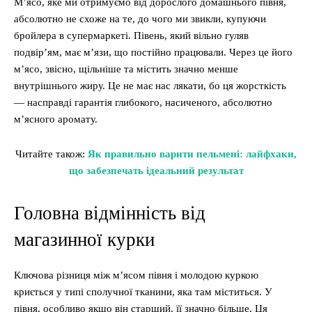
М’ясо, яке ми отримуємо від дорослого домашнього півня,
абсолютно не схоже на те, до чого ми звикли, купуючи
бройлера в супермаркеті. Півень, який вільно гуляв
подвір’ям, має м’язи, що постійно працювали. Через це його
м’ясо, звісно, щільніше та містить значно менше
внутрішнього жиру. Це не має нас лякати, бо ця жорсткість
— насправді гарантія глибокого, насиченого, абсолютно
м’ясного аромату.
Читайте також:
Як правильно варити пельмені: лайфхаки,
що забезпечать ідеальний результат
Головна відмінність від
магазинної курки
Ключова різниця між м’ясом півня і молодою куркою
криється у типі сполучної тканини, яка там міститься. У
півня, особливо якщо він старший, її значно більше. Ця