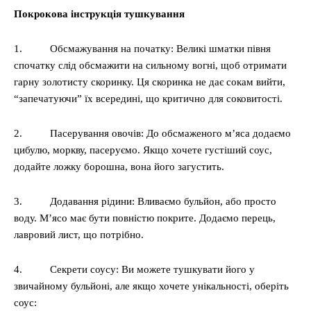
Покрокова інструкція тушкування
1. Обсмажування на початку: Великі шматки півня
спочатку слід обсмажити на сильному вогні, щоб отримати
гарну золотисту скоринку. Ця скоринка не дає сокам вийти,
“запечатуючи” їх всередині, що критично для соковитості.
2. Пасерування овочів: До обсмаженого м’яса додаємо
цибулю, моркву, пасеруємо. Якщо хочете густіший соус,
додайте ложку борошна, вона його загустить.
3. Додавання рідини: Вливаємо бульйон, або просто
воду. М’ясо має бути повністю покрите. Додаємо перець,
лавровий лист, що потрібно.
4. Секрети соусу: Ви можете тушкувати його у
звичайному бульйоні, але якщо хочете унікальності, оберіть
соус: