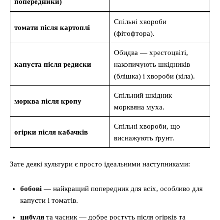
попередники)
Спільні хвороби
томати після картоплі
(фітофтора).
Обидва — хрестоцвіті,
капуста після редиски
накопичують шкідників
(блішка) і хвороби (кіла).
Спільний шкідник —
морква після кропу
морквяна муха.
Спільні хвороби, що
огірки після кабачків
виснажують ґрунт.
Зате деякі культури є просто ідеальними наступниками:
бобові
— найкращий попередник для всіх, особливо для
капусти і томатів.
цибуля
та часник — добре ростуть після огірків та