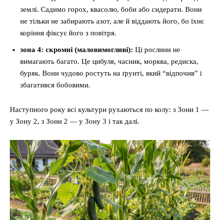
землі. Садимо горох, квасолю, боби або сидерати. Вони
не тільки не забирають азот, але й віддають його, бо їхнє
коріння фіксує його з повітря.
зона 4: скромні (маловимогливі):
Ці рослини не
вимагають багато. Це цибуля, часник, морква, редиска,
буряк. Вони чудово ростуть на ґрунті, який “відпочив” і
збагатився бобовими.
Наступного року всі культури рухаються по колу: з Зони 1 —
у Зону 2, з Зони 2 — у Зону 3 і так далі.