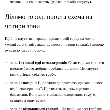
чекаючи на свою жертву (пасльонові або капусту).
Ділимо город: проста схема на
чотири зони
Щоб не плутатися, краще поділити свій город на чотири
умовні зони (навіть якщо це просто чотири грядки). І щороку
рухати культури по колу.
зона 1: сильні їдці (ненажерливі):
Сюди садимо тих, хто
вимагає багато добрив, особливо органіки. Це капуста
(вся), огірки, кабачки, гарбуз.
зона 2: помірні:
Ці рослини доїдають те, що залишилося
від “ненажерливих”. Це томати, перець, картопля,
баклажани. Вони мають спільне походження, тому їх
ставимо в одну групу.
зона 3: відновлювачі (бобові):
Це наші “медсестри” для