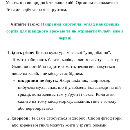
Уявіть, що ви щодня їсте лише хліб. Організм виснажиться.
Те саме відбувається із ґрунтом.
Читайте також:
Надрання картопля: огляд найкращих
сортів для швидкого врожаю та як отримати бульбу вже в
червні
їдять різне:
Кожна культура має свої “уподобання”.
Томати забирають багато калію, а листя салату — азоту.
Якщо ви постійно садите томати, земля виснажується
лише на калій, і це місце стає бідним.
шкідники не йдуть:
Якщо шкідник, наприклад,
цибулева муха, знає, що її улюблена їжа завжди на цій
грядці, вона залягає там у ґрунті і чекає. Коли ж ви
садите на тому місці моркву, шкідник гине з голоду
або перебирається.
хвороби:
Те саме стосується й хвороб. Спори фітофтори
або кореневої гнилі можуть жити у ґрунті роками,