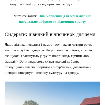
капусти і самі трохи оздоровлюють ґрунт.
Читайте також:
Чим корисний для землі люпин:
натуральне добриво та відновник ґрунту
Сидерати: швидкий відпочинок для землі
Якщо ділянка невелика і немає часу чекати чотири роки,
використовуйте сидерати. Це рослини, які сіють, а потім
скошують і закопують у ґрунт (наприклад, гірчиця або
фацелія). Вони працюють як натуральні добрива,
розпушують землю і борються з бур’янами, дозволяючи
швидше повернути основну культуру на грядку.