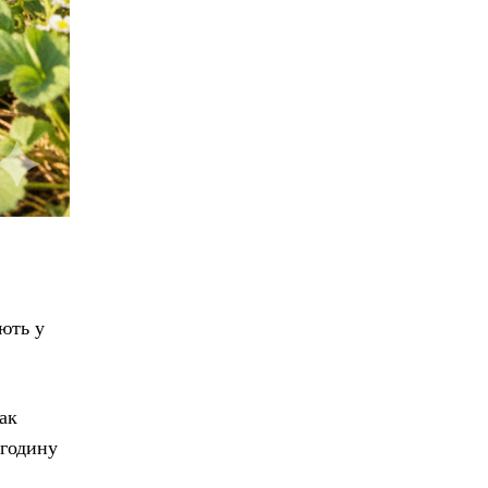
ють у
ак
 годину