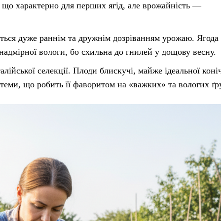
 що характерно для перших ягід, але врожайність —
ється дуже раннім та дружнім дозріванням урожаю. Ягода
 надмірної вологи, бо схильна до гнилей у дощову весну.
лійської селекції. Плоди блискучі, майже ідеальної коні
теми, що робить її фаворитом на «важких» та вологих ґр