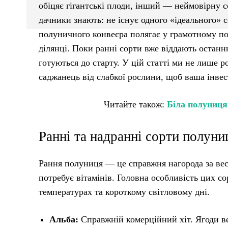
обіцяє гігантські плоди, інший — неймовірну с
дачники знають: не існує одного «ідеального» с
полуничного конвеєра полягає у грамотному по
ділянці. Поки ранні сорти вже віддають останн
готуються до старту. У цій статті ми не лише р
саджанець від слабкої рослини, щоб ваша інвест
Читайте також:
Біла полуниця
Ранні та надранні сорти полуни
Рання полуниця — це справжня нагорода за вес
потребує вітамінів. Головна особливість цих с
температурах та короткому світловому дні.
Альба:
Справжній комерційний хіт. Ягоди ве