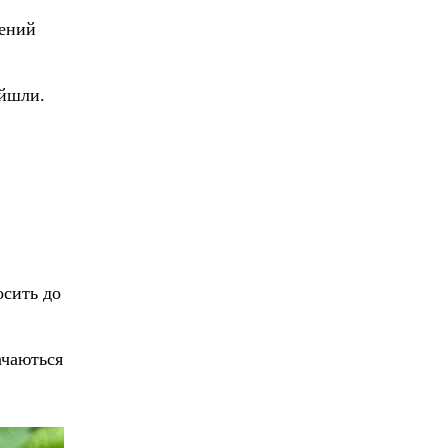
чений
ійшли.
осить до
ачаються