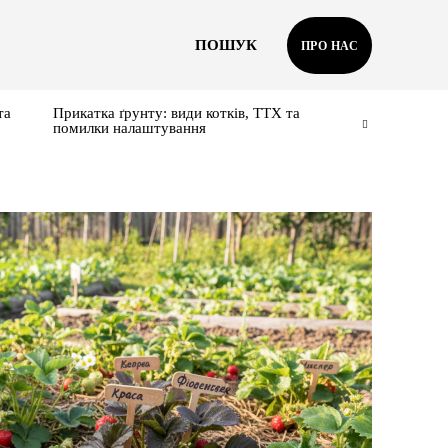
ПОШУК
ПРО НАС
та
Прикатка ґрунту: види котків, ТТХ та
помилки налаштування