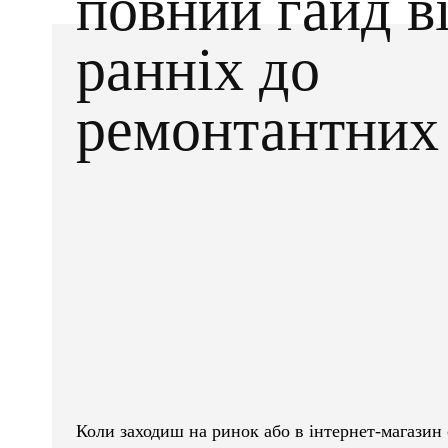
повний гайд в
ранніх до
ремонтантних
Facebook
X
ПОДІЛІТЬСЯ
Коли заходиш на ринок або в інтернет-магазин 