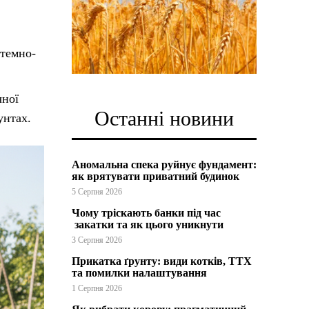
 темно-
чної
Останні новини
унтах.
Аномальна спека руйнує фундамент:
як врятувати приватний будинок
5 Серпня 2026
Чому тріскають банки під час
закатки та як цього уникнути
3 Серпня 2026
Прикатка ґрунту: види котків, ТТХ
та помилки налаштування
1 Серпня 2026