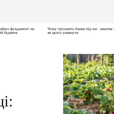
уйнує фундамент: як
Чому тріскають банки під час закатки 
ий будинок
як цього уникнути
і: