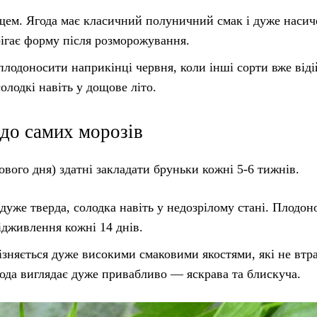
щем. Ягода має класичний полуничний смак і дуже наси
рігає форму після розморожування.
плодоносити наприкінці червня, коли інші сорти вже від
олодкі навіть у дощове літо.
до самих морозів
вого дня) здатні закладати бруньки кожні 5-6 тижнів.
дуже тверда, солодка навіть у недозрілому стані. Плодон
ідживлення кожні 14 днів.
ізняється дуже високими смаковими якостями, які не втр
ода виглядає дуже привабливо — яскрава та блискуча.