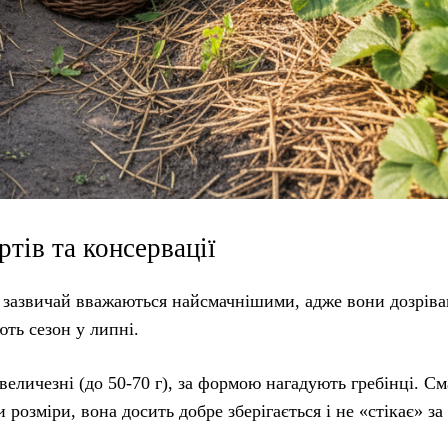
ртів та консервації
) зазвичай вважаються найсмачнішими, адже вони дозріва
ють сезон у липні.
еличезні (до 50-70 г), за формою нагадують гребінці. См
розміри, вона досить добре зберігається і не «стікає» за