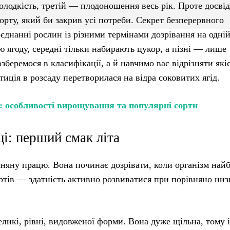
олодкість, третій — плодоношення весь рік. Проте досвід
орту, який би закрив усі потреби. Секрет безперервного
єднанні рослин із різними термінами дозрівання на одні
ю ягоду, середні тільки набирають цукор, а пізні — лише
озберемося в класифікації, а й навчимо вас відрізняти як
иція в розсаду перетворилася на відра соковитих ягід.
: особливості вирощування та популярні сорти
ці: перший смак літа
няну працю. Вона починає дозрівати, коли організм най
ортів — здатність активно розвиватися при порівняно ни
ликі, рівні, видовженої форми. Вона дуже щільна, тому 