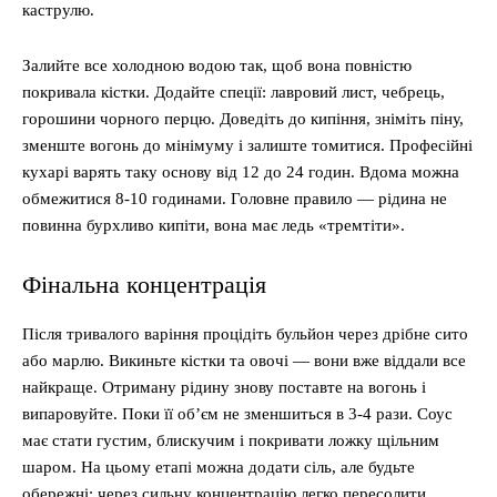
каструлю.
Залийте все холодною водою так, щоб вона повністю
покривала кістки. Додайте спеції: лавровий лист, чебрець,
горошини чорного перцю. Доведіть до кипіння, зніміть піну,
зменште вогонь до мінімуму і залиште томитися. Професійні
кухарі варять таку основу від 12 до 24 годин. Вдома можна
обмежитися 8-10 годинами. Головне правило — рідина не
повинна бурхливо кипіти, вона має ледь «тремтіти».
Фінальна концентрація
Після тривалого варіння процідіть бульйон через дрібне сито
або марлю. Викиньте кістки та овочі — вони вже віддали все
найкраще. Отриману рідину знову поставте на вогонь і
випаровуйте. Поки її об’єм не зменшиться в 3-4 рази. Соус
має стати густим, блискучим і покривати ложку щільним
шаром. На цьому етапі можна додати сіль, але будьте
обережні: через сильну концентрацію легко пересолити