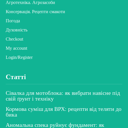
Агротехніка. Агрозасоби
Консервація. Рецепти смакоти
Погода
Духовність
Checkout
My account
Login/Register
Статті
Сівалка для мотоблока: як вибрати навісне під
свій ґрунт і техніку
Кормова суміш для ВРХ: рецепти від теляти до
бика
Аномальна спека руйнує фундамент: як