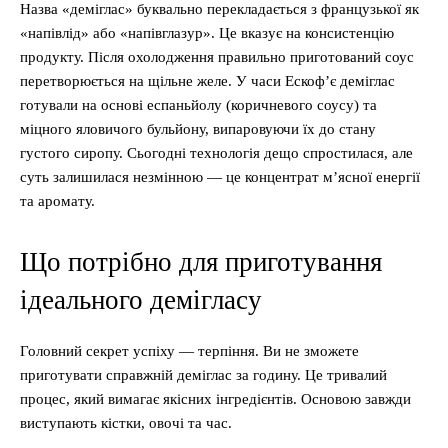
Назва «деміглас» буквально перекладається з французької як
«напівлід» або «напівглазур». Це вказує на консистенцію
продукту. Після охолодження правильно приготований соус
перетворюється на щільне желе. У часи Ескоф’є деміглас
готували на основі еспаньйолу (коричневого соусу) та
міцного яловичого бульйону, випаровуючи їх до стану
густого сиропу. Сьогодні технологія дещо спростилася, але
суть залишилася незмінною — це концентрат м’ясної енергії
та аромату.
Що потрібно для приготування
ідеального демігласу
Головний секрет успіху — терпіння. Ви не зможете
приготувати справжній деміглас за годину. Це тривалий
процес, який вимагає якісних інгредієнтів. Основою завжди
виступають кістки, овочі та час.