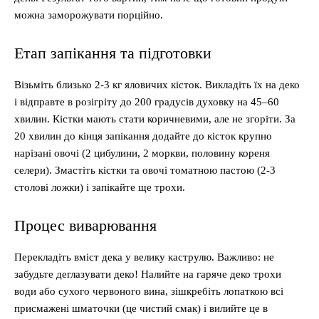
можна заморожувати порційно.
Етап запікання та підготовки
Візьміть близько 2-3 кг яловичих кісток. Викладіть їх на деко
і відправте в розігріту до 200 градусів духовку на 45–60
хвилин. Кістки мають стати коричневими, але не згоріти. За
20 хвилин до кінця запікання додайте до кісток крупно
нарізані овочі (2 цибулини, 2 моркви, половину кореня
селери). Змастіть кістки та овочі томатною пастою (2-3
столові ложки) і запікайте ще трохи.
Процес виварювання
Перекладіть вміст дека у велику каструлю. Важливо: не
забудьте деглазувати деко! Налийте на гаряче деко трохи
води або сухого червоного вина, зішкребіть лопаткою всі
присмажені шматочки (це чистий смак) і вилийте це в