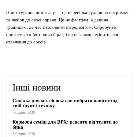
Приготування демігласу — це перевірка кухаря на витримку
та любов до своєї справи. Це не фастфуд, а данина
традиціям, де час є головним інгредієнтом. Спробуйте
приготувати його хоча б раз, і ви назавжди зміните своє
ставлення до соусів.
Інші новини
Сівалка для мотоблока: як вибрати навісне під
свій ґрунт і техніку
8 Серпня 2026
Кормова суміш для ВРХ: рецепти від теляти до
бика
7 Серпня 2026