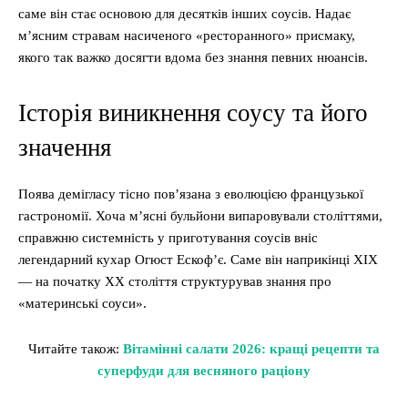
саме він стає основою для десятків інших соусів. Надає
м’ясним стравам насиченого «ресторанного» присмаку,
якого так важко досягти вдома без знання певних нюансів.
Історія виникнення соусу та його
значення
Поява демігласу тісно пов’язана з еволюцією французької
гастрономії. Хоча м’ясні бульйони випаровували століттями,
справжню системність у приготування соусів вніс
легендарний кухар Огюст Ескоф’є. Саме він наприкінці XIX
— на початку XX століття структурував знання про
«материнські соуси».
Читайте також:
Вітамінні салати 2026: кращі рецепти та
суперфуди для весняного раціону