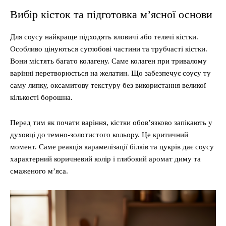
Вибір кісток та підготовка м’ясної основи
Для соусу найкраще підходять яловичі або телячі кістки.
Особливо цінуються суглобові частини та трубчасті кістки.
Вони містять багато колагену. Саме колаген при тривалому
варінні перетворюється на желатин. Що забезпечує соусу ту
саму липку, оксамитову текстуру без використання великої
кількості борошна.
Перед тим як почати варіння, кістки обов’язково запікають у
духовці до темно-золотистого кольору. Це критичний
момент. Саме реакція карамелізації білків та цукрів дає соусу
характерний коричневий колір і глибокий аромат диму та
смаженого м’яса.