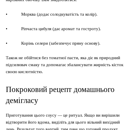
• Морква (додає солодкуватість та колір).
• Ріпчаста цибуля (дає аромат та гостроту).
• Корінь селери (забезпечує пряну основу).
Також не обійтися без томатної пасти, яка діє як природний
підсилювач смаку та допомагає збалансувати жирність кісток
своєю кислотністю.
Покроковий рецепт домашнього
демігласу
Приготування цього соусу — це ритуал. Якщо ви вирішили
відтворити його вдома, виділіть для цього вільний вихідний
день. Результат того вартий, тим паче що готовий продукт