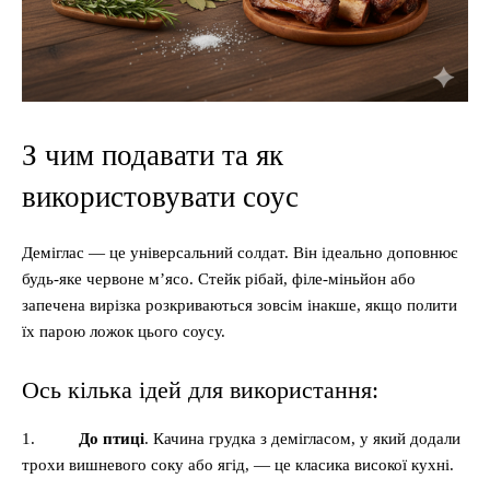
З чим подавати та як
використовувати соус
Деміглас — це універсальний солдат. Він ідеально доповнює
будь-яке червоне м’ясо. Стейк рібай, філе-міньйон або
запечена вирізка розкриваються зовсім інакше, якщо полити
їх парою ложок цього соусу.
Ось кілька ідей для використання:
1.
До птиці
. Качина грудка з демігласом, у який додали
трохи вишневого соку або ягід, — це класика високої кухні.