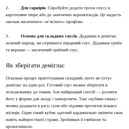
2.
Для гарнірів
. Спробуйте додати трохи соусу в
картопляне пюре або до запечених коренеплодів. Це надасть
овочам насиченого «м’ясного» профілю.
3.
Основа для складних соусів
. Додавши в деміглас
зелений перець, ви отримаєте перцевий соус. Додавши гриби
та вершки — насичений грибний соус.
Як зберігати деміглас
Оскільки процес приготування складний, ніхто не готує
деміглас на один раз. Готовий соус можна зберігати в
холодильнику до тижня. Але найкращий спосіб — розлити
його у форми для льоду і заморозити. Такі «кубики смаку»
можна додавати в рагу, супи або підливи протягом кількох
місяців. Один такий кубик здатний кардинально змінити смак
навіть найпростішої страви. Зробивши її глибшою та
ароматнішою.