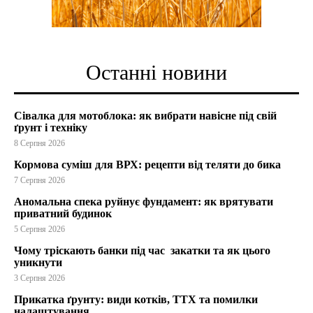
Останні новини
Сівалка для мотоблока: як вибрати навісне під свій
ґрунт і техніку
8 Серпня 2026
Кормова суміш для ВРХ: рецепти від теляти до бика
7 Серпня 2026
Аномальна спека руйнує фундамент: як врятувати
приватний будинок
5 Серпня 2026
Чому тріскають банки під час закатки та як цього
уникнути
3 Серпня 2026
Прикатка ґрунту: види котків, ТТХ та помилки
налаштування