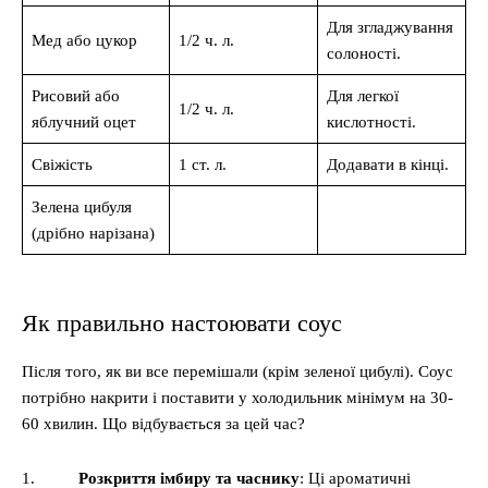
Для згладжування
Мед або цукор
1/2 ч. л.
солоності.
Рисовий або
Для легкої
1/2 ч. л.
яблучний оцет
кислотності.
Свіжість
1 ст. л.
Додавати в кінці.
Зелена цибуля
(дрібно нарізана)
Як правильно настоювати соус
Після того, як ви все перемішали (крім зеленої цибулі). Соус
потрібно накрити і поставити у холодильник мінімум на 30-
60 хвилин. Що відбувається за цей час?
1.
Розкриття імбиру та часнику
: Ці ароматичні