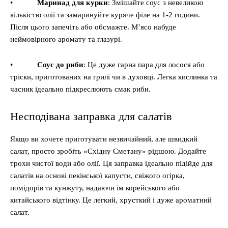
•
Маринад для курки
: Змішайте соус з невеликою
кількістю олії та замаринуйте куряче філе на 1-2 години.
Після цього запечіть або обсмажте. М’ясо набуде
неймовірного аромату та глазурі.
•
Соус до риби
: Це дуже гарна пара для лосося або
тріски, приготованих на грилі чи в духовці. Легка кислинка та
часник ідеально підкреслюють смак риби.
Несподівана заправка для салатів
Якщо ви хочете приготувати незвичайний, але швидкий
салат, просто зробіть «Східну Сметану» рідшою. Додайте
трохи чистої води або олії. Ця заправка ідеально підійде для
салатів на основі пекінської капусти, свіжого огірка,
помідорів та кунжуту, надаючи їм корейського або
китайського відтінку. Це легкий, хрусткий і дуже ароматний
салат.