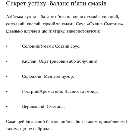
Секрет успіху: баланс п’яти смаків
Азійська кухня – баланс п’яти основних смаків: солоний,
солодкий, кислий, гіркий та умамі. Соус «Східна Сметана»
ідеально влучає в цю п’ятірку, використовуючи:
• Солоний/Умамі: Соєвий соус.
• Кислий: Оцет (рисовий або яблучний).
• Солодкий: Мед або цукор.
• Гострий/Ароматний: Часник та імбир.
• Вершковий: Сметана.
Саме цей ідеальний баланс робить його таким привабливим і
таким, що не набридає.