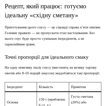
Рецепт, який працює: готуємо
ідеальну «східну сметану»
Приготування цього соусу — це справді справа п’яти хвилин.
Головне правило — не пропускати етап настоювання. Без
нього соус буде просто сумішшю інгредієнтів, а не
гармонійним цілим.
Точні пропорції для ідеального смаку
На одну невелику піалу соусу (вистачить на велику тарілку
овочів або 8-10 порцій закусок) знадобляться такі пропорції:
Інгредієнт
Кількість
Примітки
Густа сметана
150 г (приблизно
Основа
(20%) або
6 ст. л.)