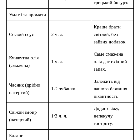
грецький йогурт.
Умамі та аромати
Краще брати
Соєвий соус
2 ч. л.
світлий, без
зайвих добавок.
Саме смажена
Кунжутна олія
1 ч. л.
олія дає східний
(смажена)
запах.
Залежить від
Часник (дрібно
1-2 зубчики
вашого бажання
натертий)
пікантності.
Додає свіжу,
Свіжий імбир
1/3 ч. л.
непекучу
(натертий)
гостроту.
Баланс