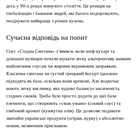
десь у 90-х роках минулого століття. Це реакція на
глобалізацію і бажання людей, які багато подорожують,
поєднувати найкраще з різних кухонь.
Сучасна відповідь на попит
Соус «Східна Сметана» з’явився, коли шеф-кухарі та
домашні кулінари почали шукати легку альтернативу важким
майонезним соусам чи жирним вершковим заправкам.
Класична сметана чи густий грецький йогурт ідеально
підходять як база, оскільки вони кремові. Але водночас
мають легку кислинку, яка чудово балансує насиченість
східних смаків. Треба було просто додати до цієї бази
елементи, що створюють «смак умамі» (соєвий соус) та
глибокий аромат (кунжутна олія). Це дозволяє подавати
звичайні українські продукти (огірки, курку) з абсолютно
новим, незвичним присмаком.