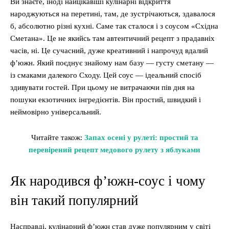
Ви знаєте, іноді найцікавіші кулінарні відкриття
народжуються на перетині, там, де зустрічаються, здавалося
б, абсолютно різні кухні. Саме так сталося і з соусом «Східна
Сметана». Це не якийсь там автентичний рецепт з прадавніх
часів, ні. Це сучасний, дуже креативний і напрочуд вдалий
ф’южн. Який поєднує знайому нам базу — густу сметану —
із смаками далекого Сходу. Цей соус — ідеальний спосіб
здивувати гостей. При цьому не витрачаючи пів дня на
пошуки екзотичних інгредієнтів. Він простий, швидкий і
неймовірно універсальний.
Читайте також:
Запах осені у рулеті: простий та
перевірений рецепт медового рулету з яблуками
Як народився ф’южн-соус і чому
він такий популярний
Насправді, кулінарний ф’южн став дуже популярним у світі