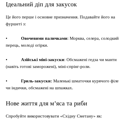
Ідеальний діп для закусок
Це його перше і основне призначення. Подавайте його на
фуршеті з:
•
Овочевими паличками
: Морква, селера, солодкий
перець, молоді огірки.
•
Азійські міні-закуски
: Обсмажені гедза чи манти
(навіть готові заморожені), міні-спрінг-роли.
•
Гриль-закуски:
Маленькі шматочки курячого філе
чи індички, обсмажені на шпажках.
Нове життя для м’яса та риби
Спробуйте використовувати «Східну Сметану» як: