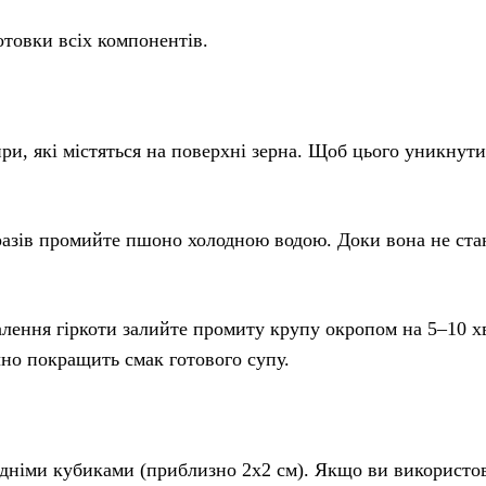
готовки всіх компонентів.
и, які містяться на поверхні зерна. Щоб цього уникнути
разів промийте пшоно холодною водою. Доки вона не ста
лення гіркоти залийте промиту крупу окропом на 5–10 х
но покращить смак готового супу.
едніми кубиками (приблизно 2х2 см). Якщо ви використо