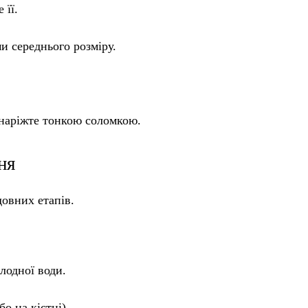
 її.
ми середнього розміру.
о наріжте тонкою соломкою.
ня
довних етапів.
лодної води.
 на кістці).