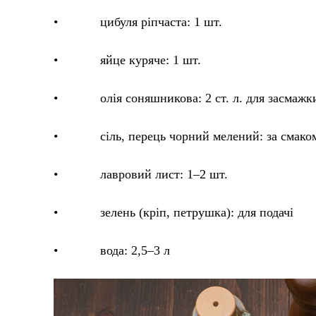
• цибуля ріпчаста: 1 шт.
• яйце куряче: 1 шт.
• олія соняшникова: 2 ст. л. для засмажк
• сіль, перець чорний мелений: за смако
• лавровий лист: 1–2 шт.
• зелень (кріп, петрушка): для подачі
• вода: 2,5–3 л