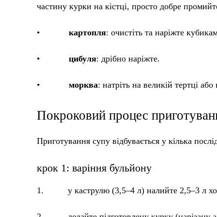
частину курки на кістці, просто добре промийте
•
картопля
: очистіть та наріжте кубика
•
цибуля
: дрібно наріжте.
•
морква
: натріть на великій тертці аб
Покроковий процес приготуван
Приготування супу відбувається у кілька послі
крок 1: варіння бульйону
1. у каструлю (3,5–4 л) налийте 2,5–3 л хо
2. додайте підготовлену курку (нарізану або