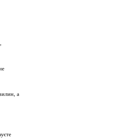
,
не
вилин, а
вуєте