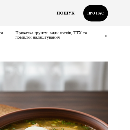
ПОШУК
ПРО НАС
та
Прикатка ґрунту: види котків, ТТХ та
помилки налаштування