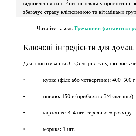
відновлення сил. Його перевага у простоті інг
збагачує страву клітковиною та вітамінами гру
Читайте також:
Гречаники (котлети з гр
Ключові інгредієнти для домаш
Для приготування 3–3,5 літрів супу, що вистачи
• курка (філе або четвертина): 400–500 г
• пшоно: 150 г (приблизно 3/4 склянки)
• картопля: 3–4 шт. середнього розміру
• морква: 1 шт.