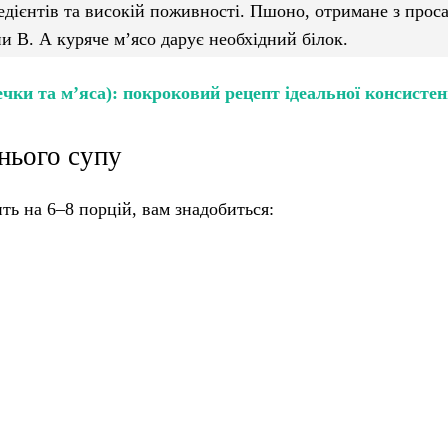
редієнтів та високій поживності. Пшоно, отримане з проса
пи B. А куряче м’ясо дарує необхідний білок.
ечки та м’яса): покроковий рецепт ідеальної консистен
нього супу
ть на 6–8 порцій, вам знадобиться: