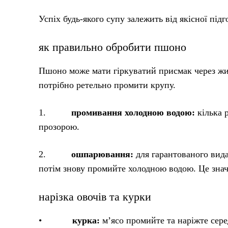
Успіх будь-якого супу залежить від якісної під
як правильно обробити пшоно
Пшоно може мати гіркуватий присмак через жир
потрібно ретельно промити крупу.
1.
промивання холодною водою:
кілька 
прозорою.
2.
ошпарювання:
для гарантованого вида
потім знову промийте холодною водою. Це знач
нарізка овочів та курки
•
курка:
м’ясо промийте та наріжте сер