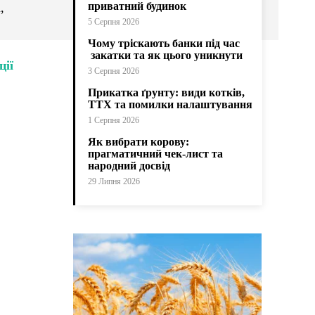
приватний будинок
,
5 Серпня 2026
Чому тріскають банки під час
закатки та як цього уникнути
ції
3 Серпня 2026
Прикатка ґрунту: види котків,
ТТХ та помилки налаштування
1 Серпня 2026
Як вибрати корову:
прагматичний чек-лист та
народний досвід
29 Липня 2026