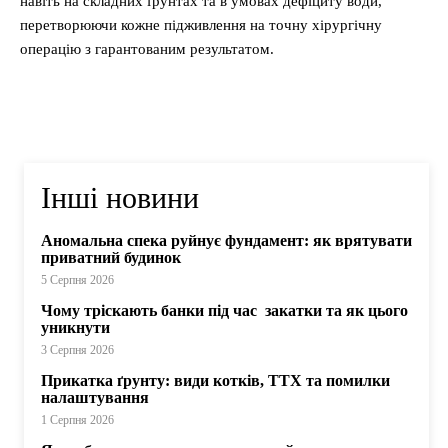
навіть на складних ґрунтах та в умовах дефіциту води,
перетворюючи кожне підживлення на точну хірургічну
операцію з гарантованим результатом.
Інші новини
Аномальна спека руйнує фундамент: як врятувати
приватний будинок
5 Серпня 2026
Чому тріскають банки під час закатки та як цього
уникнути
3 Серпня 2026
Прикатка ґрунту: види котків, ТТХ та помилки
налаштування
1 Серпня 2026