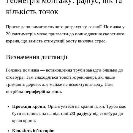
Геометрія монтажу: радіус, вік та
кількість точок
Проєкт депо вимагає точного розрахунку локації. Помилка у
20 сантиметрів може призвести до пошкодження скелетного
кореня, що замість стимуляції росту викличе стрес.
Визначення дистанції
Головна помилка — встановлення труби занадто близько до
стовбура. Там знаходяться товсті корені-якорі, які лише
тримають дерево, але майже не всмоктують воду. Нам
потрібна
периферійна зона
.
Проєкція крони:
Орієнтуйтеся на крайні гілки. Труба має
бути встановлена на відстані
2/3 радіусу
від стовбура до
краю крони.
Кількість ін’єкторів: