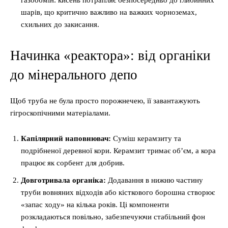
газообмін: кисень потрапляє безпосередньо до глибинних
шарів, що критично важливо на важких чорноземах,
схильних до закисання.
Начинка «реактора»: від органіки
до мінерального депо
Щоб труба не була просто порожнечею, її завантажують
гігроскопічними матеріалами.
Капілярний наповнювач:
Суміш керамзиту та
подрібненої деревної кори. Керамзит тримає об’єм, а кора
працює як сорбент для добрив.
Довготривала органіка:
Додавання в нижню частину
труби вовняних відходів або кісткового борошна створює
«запас ходу» на кілька років. Ці компоненти
розкладаються повільно, забезпечуючи стабільний фон