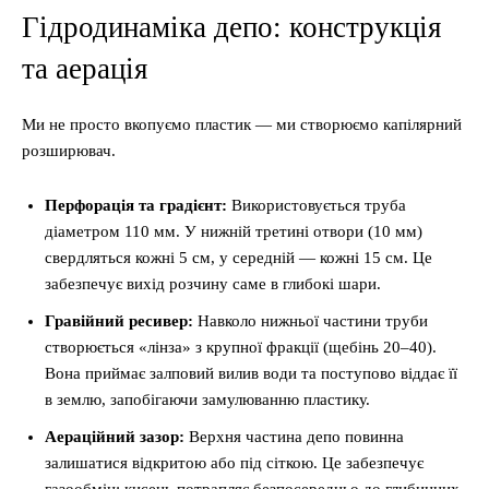
Гідродинаміка депо: конструкція
та аерація
Ми не просто вкопуємо пластик — ми створюємо капілярний
розширювач.
Перфорація та градієнт:
Використовується труба
діаметром 110 мм. У нижній третині отвори (10 мм)
свердляться кожні 5 см, у середній — кожні 15 см. Це
забезпечує вихід розчину саме в глибокі шари.
Гравійний ресивер:
Навколо нижньої частини труби
створюється «лінза» з крупної фракції (щебінь 20–40).
Вона приймає залповий вилив води та поступово віддає її
в землю, запобігаючи замулюванню пластику.
Аераційний зазор:
Верхня частина депо повинна
залишатися відкритою або під сіткою. Це забезпечує