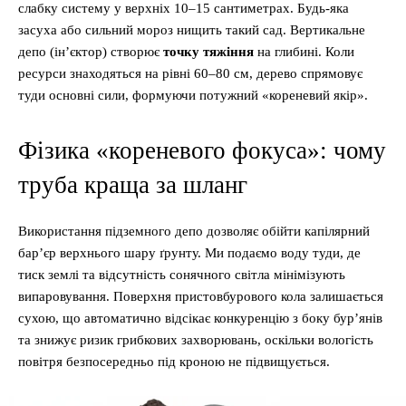
слабку систему у верхніх 10–15 сантиметрах. Будь-яка
засуха або сильний мороз нищить такий сад. Вертикальне
депо (ін’єктор) створює
точку тяжіння
на глибині. Коли
ресурси знаходяться на рівні 60–80 см, дерево спрямовує
туди основні сили, формуючи потужний «кореневий якір».
Фізика «кореневого фокуса»: чому
труба краща за шланг
Використання підземного депо дозволяє обійти капілярний
бар’єр верхнього шару ґрунту. Ми подаємо воду туди, де
тиск землі та відсутність сонячного світла мінімізують
випаровування. Поверхня пристовбурового кола залишається
сухою, що автоматично відсікає конкуренцію з боку бур’янів
та знижує ризик грибкових захворювань, оскільки вологість
повітря безпосередньо під кроною не підвищується.