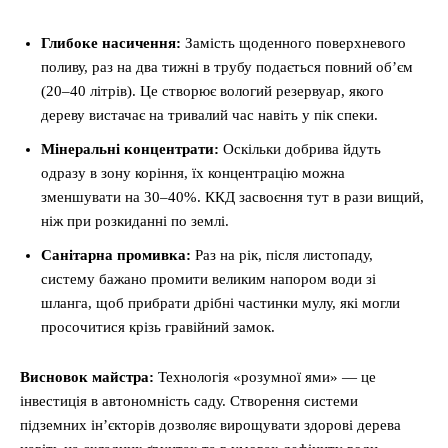
Глибоке насичення:
Замість щоденного поверхневого
поливу, раз на два тижні в трубу подається повний об’єм
(20–40 літрів). Це створює вологий резервуар, якого
дереву вистачає на тривалий час навіть у пік спеки.
Мінеральні концентрати:
Оскільки добрива йдуть
одразу в зону коріння, їх концентрацію можна
зменшувати на 30–40%. ККД засвоєння тут в рази вищий,
ніж при розкиданні по землі.
Санітарна промивка:
Раз на рік, після листопаду,
систему бажано промити великим напором води зі
шланга, щоб прибрати дрібні частинки мулу, які могли
просочитися крізь гравійний замок.
Висновок майстра:
Технологія «розумної ями» — це
інвестиція в автономність саду. Створення системи
підземних ін’єкторів дозволяє вирощувати здорові дерева