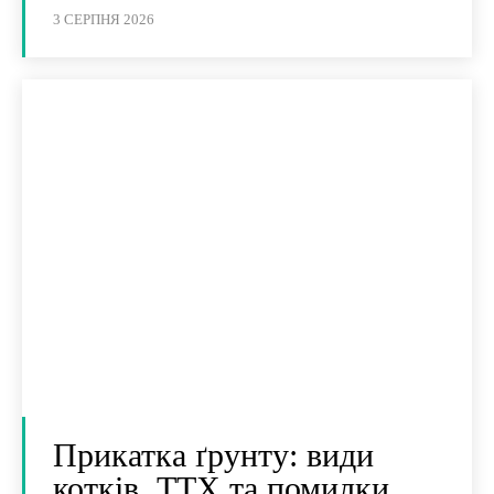
3 СЕРПНЯ 2026
Прикатка ґрунту: види
котків, ТТХ та помилки