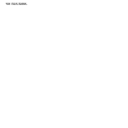
чи пахлави.