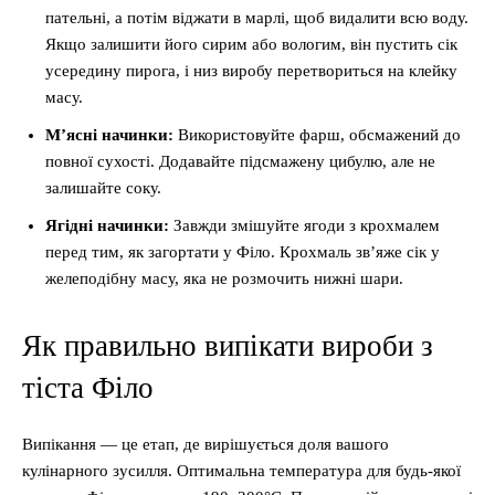
пательні, а потім віджати в марлі, щоб видалити всю воду.
Якщо залишити його сирим або вологим, він пустить сік
усередину пирога, і низ виробу перетвориться на клейку
масу.
М’ясні начинки:
Використовуйте фарш, обсмажений до
повної сухості. Додавайте підсмажену цибулю, але не
залишайте соку.
Ягідні начинки:
Завжди змішуйте ягоди з крохмалем
перед тим, як загортати у Філо. Крохмаль зв’яже сік у
желеподібну масу, яка не розмочить нижні шари.
Як правильно випікати вироби з
тіста Філо
Випікання — це етап, де вирішується доля вашого
кулінарного зусилля. Оптимальна температура для будь-якої