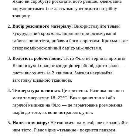
Якщо ви спробуєте розкачати його раніше, клейковина
«пружинитиме» і не дасть змогу отримати потрібну
товщину.
Вибір розсипного матеріалу:
Використовуйте тільки
кукурудзяний крохмаль. Борошно при розкачуванні
забиває пори тіста, роблячи його жорстким. Крохмаль же
створює мікроскопічний бар’єр між листами.
Вологість робочої зони:
Тісто Філо не терпить протягів.
Якщо в кухні працює кондиціонер або відкрито вікно —
листи висохнуть за 2 хвилини. Завжди накривайте
заготовку щільною тканиною.
Температура начинки:
Це критично. Начинка повинна
мати температуру 18–22°C. Викладання теплої або
гарячої начинки на Філо — це гарантоване розмокання
шарів до того, як вони потраплять у піч.
Нанесення жиру:
Не економте на маслі, але не заливайте
ним тісто. Рівномірне «туманне» покриття пензлем