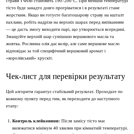
страви з Філо становить 190–200°C. При меншій температурі
тісто буде занадто довго прогріватися і в результаті стане
жорстким. Якщо ви готуєте багатошарову страву на кшталт
пахлави, робіть надрізи на верхніх шарах перед випіканням
— це дасть змогу виходити парі, що утворюється всередині.
Змащуйте верхній шар сумішшю вершкового масла та
жовтка. Рослинна олія дає колір, але саме вершкове масло
відповідає за той специфічний вершковий аромат і
«королівський» хрускіт.
Чек-лист для перевірки результату
Цей алгоритм гарантує стабільний результат. Проходьте по
кожному пункту перед тим, як переходити до наступного
етапу:
Контроль клейковини:
Після замісу тісто має
вилежатися мінімум 40 хвилин при кімнатній температурі.