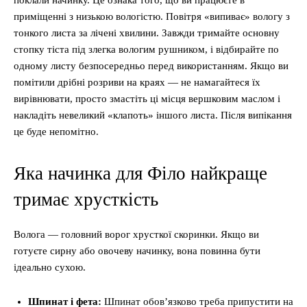
поклали начинку. Це ознака того, що ви працюєте в
приміщенні з низькою вологістю. Повітря «випиває» вологу з
тонкого листа за лічені хвилини. Завжди тримайте основну
стопку тіста під злегка вологим рушником, і відбирайте по
одному листу безпосередньо перед використанням. Якщо ви
помітили дрібні розриви на краях — не намагайтеся їх
вирівнювати, просто змастіть ці місця вершковим маслом і
накладіть невеликий «клапоть» іншого листа. Після випікання
це буде непомітно.
Яка начинка для Філо найкраще
тримає хрусткість
Волога — головний ворог хрусткої скоринки. Якщо ви
готуєте сирну або овочеву начинку, вона повинна бути
ідеально сухою.
Шпинат і фета:
Шпинат обов’язково треба припустити на