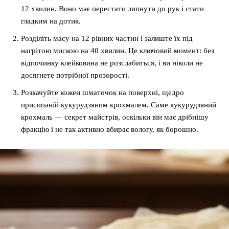
12 хвилин. Воно має перестати липнути до рук і стати
гладким на дотик.
Розділіть масу на 12 рівних частин і залиште їх під
нагрітою мискою на 40 хвилин. Це ключовий момент: без
відпочинку клейковина не розслабиться, і ви ніколи не
досягнете потрібної прозорості.
Розкачуйте кожен шматочок на поверхні, щедро
присипаній кукурудзяним крохмалем. Саме кукурудзяний
крохмаль — секрет майстрів, оскільки він має дрібнішу
фракцію і не так активно вбирає вологу, як борошно.