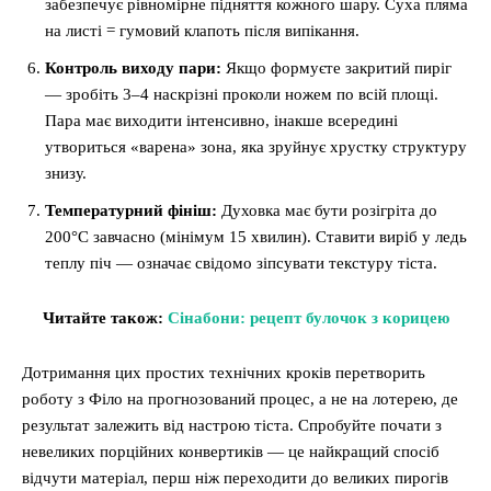
забезпечує рівномірне підняття кожного шару. Суха пляма
на листі = гумовий клапоть після випікання.
Контроль виходу пари:
Якщо формуєте закритий пиріг
— зробіть 3–4 наскрізні проколи ножем по всій площі.
Пара має виходити інтенсивно, інакше всередині
утвориться «варена» зона, яка зруйнує хрустку структуру
знизу.
Температурний фініш:
Духовка має бути розігріта до
200°C завчасно (мінімум 15 хвилин). Ставити виріб у ледь
теплу піч — означає свідомо зіпсувати текстуру тіста.
Читайте також:
Сінабони: рецепт булочок з корицею
Дотримання цих простих технічних кроків перетворить
роботу з Філо на прогнозований процес, а не на лотерею, де
результат залежить від настрою тіста. Спробуйте почати з
невеликих порційних конвертиків — це найкращий спосіб
відчути матеріал, перш ніж переходити до великих пирогів