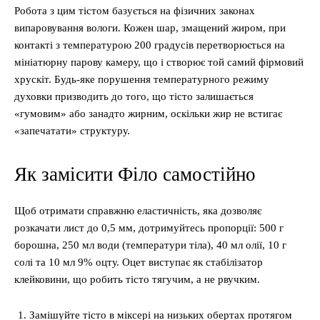
Робота з цим тістом базується на фізичних законах
випаровування вологи. Кожен шар, змащений жиром, при
контакті з температурою 200 градусів перетворюється на
мініатюрну парову камеру, що і створює той самий фірмовий
хрускіт. Будь-яке порушення температурного режиму
духовки призводить до того, що тісто залишається
«гумовим» або занадто жирним, оскільки жир не встигає
«запечатати» структуру.
Як замісити Філо самостійно
Щоб отримати справжню еластичність, яка дозволяє
розкачати лист до 0,5 мм, дотримуйтесь пропорції: 500 г
борошна, 250 мл води (температури тіла), 40 мл олії, 10 г
солі та 10 мл 9% оцту. Оцет виступає як стабілізатор
клейковини, що робить тісто тягучим, а не рвучким.
Замішуйте тісто в міксері на низьких обертах протягом