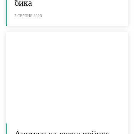
бика
7 СЕРПНЯ 2026
Аномальна спека руйнує