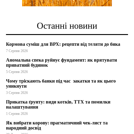
Останні новини
Кормова суміш для ВРХ: рецепти від теляти до бика
7 Серпня 2026
Аномальна спека руйнує фундамент: як врятувати
приватний будинок
5 Серпня 2026
Чому тріскають банки під час закатки та як цього
уникнути
3 Серпня 2026
Прикатка ґрунту: види котків, ТТХ та помилки
налаштування
1 Серпня 2026
Як вибрати корову: прагматичний чек-лист та
народний досвід