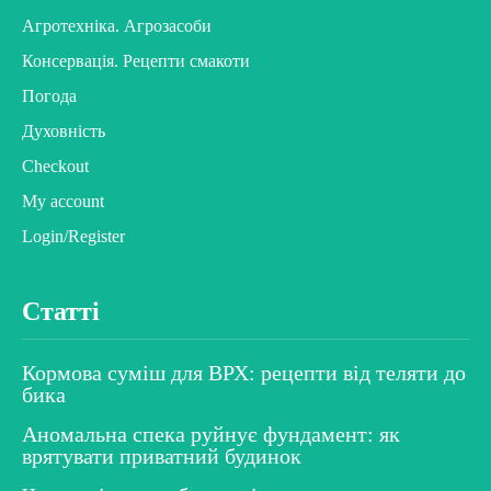
Агротехніка. Агрозасоби
Консервація. Рецепти смакоти
Погода
Духовність
Checkout
My account
Login/Register
Статті
Кормова суміш для ВРХ: рецепти від теляти до
бика
Аномальна спека руйнує фундамент: як
врятувати приватний будинок