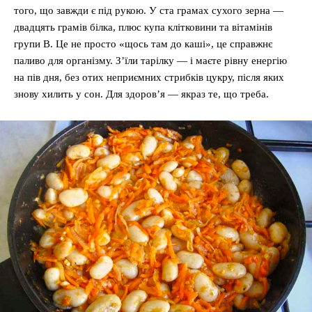
того, що завжди є під рукою. У ста грамах сухого зерна —
двадцять грамів білка, плюс купа клітковини та вітамінів
групи B. Це не просто «щось там до каші», це справжнє
паливо для організму. З’їли тарілку — і маєте рівну енергію
на пів дня, без отих неприємних стрибків цукру, після яких
знову хилить у сон. Для здоров’я — якраз те, що треба.