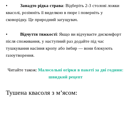
•
Занадто рідка страва
: Відберіть 2-3 столові ложки
квасолі, розімніть її виделкою в пюре і поверніть у
сковорідку. Це природний загущувач.
•
Відчуття тяжкості
: Якщо ви відчуваєте дискомфорт
після споживання, у наступний раз додайте під час
тушкування насіння кропу або імбир — вони блокують
газоутворення.
Читайте також:
Малосольні огірки в пакеті за дві години:
швидкий рецепт
Тушена квасоля з м’ясом: