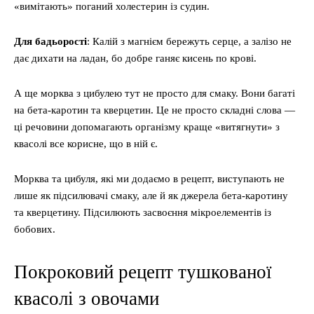
«вимітають» поганий холестерин із судин.
Для бадьорості
: Калій з магнієм бережуть серце, а залізо не
дає дихати на ладан, бо добре ганяє кисень по крові.
А ще морква з цибулею тут не просто для смаку. Вони багаті
на бета-каротин та кверцетин. Це не просто складні слова —
ці речовини допомагають організму краще «витягнути» з
квасолі все корисне, що в ній є.
Морква та цибуля, які ми додаємо в рецепт, виступають не
лише як підсилювачі смаку, але й як джерела бета-каротину
та кверцетину. Підсилюють засвоєння мікроелементів із
бобових.
Покроковий рецепт тушкованої
квасолі з овочами