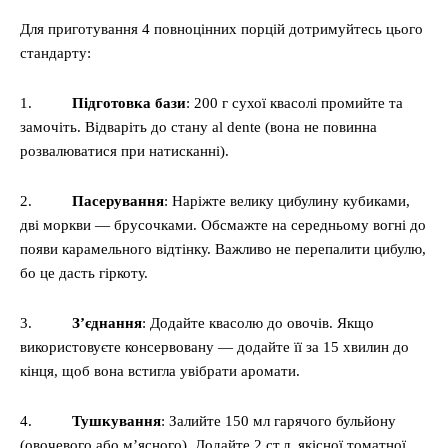
Для приготування 4 повноцінних порцій дотримуйтесь цього
стандарту:
1.
Підготовка бази
: 200 г сухої квасолі промийте та
замочіть. Відваріть до стану al dente (вона не повинна
розвалюватися при натисканні).
2.
Пасерування
: Наріжте велику цибулину кубиками,
дві моркви — брусочками. Обсмажте на середньому вогні до
появи карамельного відтінку. Важливо не перепалити цибулю,
бо це дасть гіркоту.
3.
З’єднання
: Додайте квасолю до овочів. Якщо
використовуєте консервовану — додайте її за 15 хвилин до
кінця, щоб вона встигла увібрати аромати.
4.
Тушкування
: Залийте 150 мл гарячого бульйону
(овочевого або м’ясного). Додайте 2 ст.л. якісної томатної