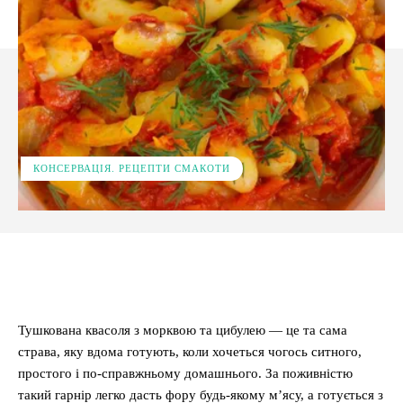
КОНСЕРВАЦІЯ. РЕЦЕПТИ СМАКОТИ
Facebook
X
Pinterest
WhatsApp
Тушкована квасоля з морквою та цибулею — це та сама
страва, яку вдома готують, коли хочеться чогось ситного,
простого і по-справжньому домашнього. За поживністю
такий гарнір легко дасть фору будь-якому м’ясу, а готується з