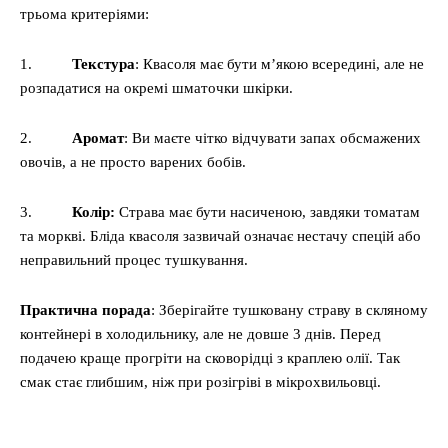
трьома критеріями:
1.
Текстура
: Квасоля має бути м’якою всередині, але не
розпадатися на окремі шматочки шкірки.
2.
Аромат
: Ви маєте чітко відчувати запах обсмажених
овочів, а не просто варених бобів.
3.
Колір:
Страва має бути насиченою, завдяки томатам
та моркві. Бліда квасоля зазвичай означає нестачу спецій або
неправильний процес тушкування.
Практична порада
: Зберігайте тушковану страву в скляному
контейнері в холодильнику, але не довше 3 днів. Перед
подачею краще прогріти на сковорідці з краплею олії. Так
смак стає глибшим, ніж при розігріві в мікрохвильовці.