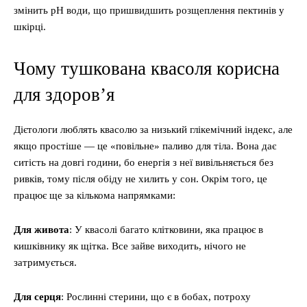
змінить pH води, що пришвидшить розщеплення пектинів у
шкірці.
Чому тушкована квасоля корисна
для здоров’я
Дієтологи люблять квасолю за низький глікемічний індекс, але
якщо простіше — це «повільне» паливо для тіла. Вона дає
ситість на довгі години, бо енергія з неї вивільняється без
ривків, тому після обіду не хилить у сон. Окрім того, це
працює ще за кількома напрямками:
Для живота
: У квасолі багато клітковини, яка працює в
кишківнику як щітка. Все зайве виходить, нічого не
затримується.
Для серця
: Рослинні стерини, що є в бобах, потроху