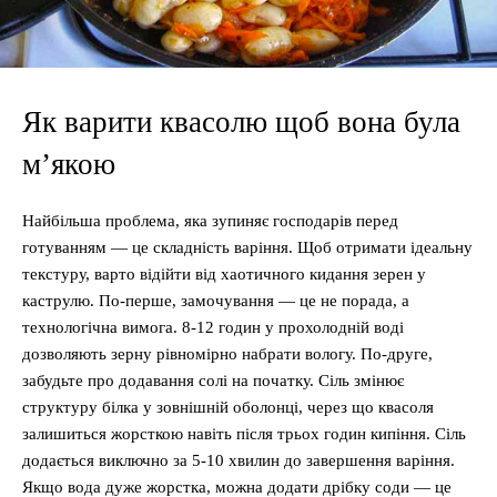
Як варити квасолю щоб вона була
м’якою
Найбільша проблема, яка зупиняє господарів перед
готуванням — це складність варіння. Щоб отримати ідеальну
текстуру, варто відійти від хаотичного кидання зерен у
каструлю. По-перше, замочування — це не порада, а
технологічна вимога. 8-12 годин у прохолодній воді
дозволяють зерну рівномірно набрати вологу. По-друге,
забудьте про додавання солі на початку. Сіль змінює
структуру білка у зовнішній оболонці, через що квасоля
залишиться жорсткою навіть після трьох годин кипіння. Сіль
додається виключно за 5-10 хвилин до завершення варіння.
Якщо вода дуже жорстка, можна додати дрібку соди — це