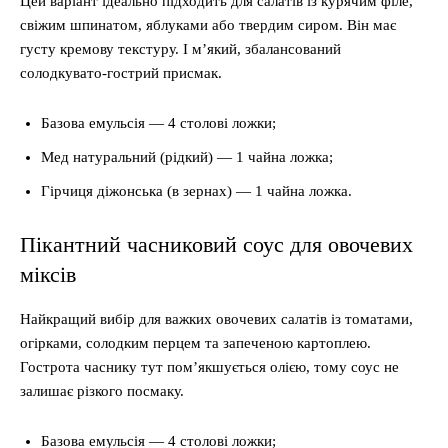
Цей варіант ідеально підходить для салатів із курячим філе,
свіжим шпинатом, яблуками або твердим сиром. Він має
густу кремову текстуру. І м’який, збалансований
солодкувато-гострий присмак.
Базова емульсія — 4 столові ложки;
Мед натуральний (рідкий) — 1 чайна ложка;
Гірчиця діжонська (в зернах) — 1 чайна ложка.
Пікантний часниковий соус для овочевих
міксів
Найкращий вибір для важких овочевих салатів із томатами,
огірками, солодким перцем та запеченою картоплею.
Гострота часнику тут пом’якшується олією, тому соус не
залишає різкого посмаку.
Базова емульсія — 4 столові ложки;