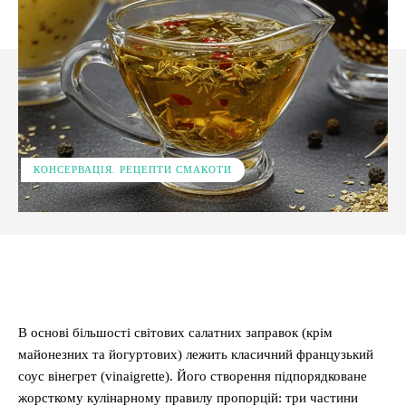
КОНСЕРВАЦІЯ. РЕЦЕПТИ СМАКОТИ
Facebook
X
Pinterest
WhatsApp
В основі більшості світових салатних заправок (крім
майонезних та йогуртових) лежить класичний французький
соус вінегрет (vinaigrette). Його створення підпорядковане
жорсткому кулінарному правилу пропорцій: три частини