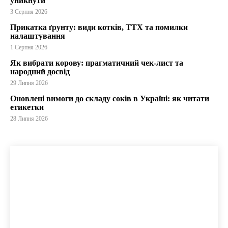
уникнути
3 Серпня 2026
Прикатка ґрунту: види котків, ТТХ та помилки
налаштування
1 Серпня 2026
Як вибрати корову: прагматичний чек-лист та
народний досвід
29 Липня 2026
Оновлені вимоги до складу соків в Україні: як читати
етикетки
28 Липня 2026