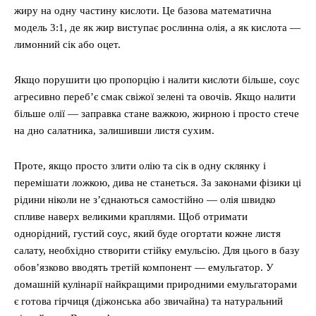
жиру на одну частину кислоти. Це базова математична
модель 3:1, де як жир виступає рослинна олія, а як кислота —
лимонний сік або оцет.
Якщо порушити цю пропорцію і налити кислоти більше, соус
агресивно переб’є смак свіжої зелені та овочів. Якщо налити
більше олії — заправка стане важкою, жирною і просто стече
на дно салатника, залишивши листя сухим.
Проте, якщо просто злити олію та сік в одну склянку і
перемішати ложкою, дива не станеться. За законами фізики ці
рідини ніколи не з’єднаються самостійно — олія швидко
спливе наверх великими краплями. Щоб отримати
однорідний, густий соус, який буде огортати кожне листя
салату, необхідно створити стійку емульсію. Для цього в базу
обов’язково вводять третій компонент — емульгатор. У
домашній кулінарії найкращими природними емульгаторами
є готова гірчиця (діжонська або звичайна) та натуральний