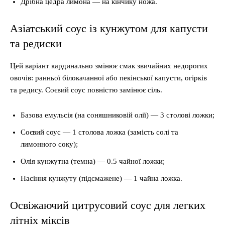
Дрібна цедра лимона — на кінчику ножа.
Азіатський соус із кунжутом для капусти
та редиски
Цей варіант кардинально змінює смак звичайних недорогих
овочів: ранньої білокачанної або пекінської капусти, огірків
та редису. Соєвий соус повністю замінює сіль.
Базова емульсія (на соняшниковій олії) — 3 столові ложки;
Соєвий соус — 1 столова ложка (замість солі та
лимонного соку);
Олія кунжутна (темна) — 0.5 чайної ложки;
Насіння кунжуту (підсмажене) — 1 чайна ложка.
Освіжаючий цитрусовий соус для легких
літніх міксів