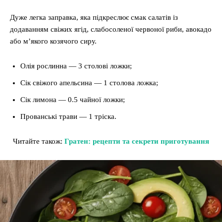
Дуже легка заправка, яка підкреслює смак салатів із
додаванням свіжих ягід, слабосоленої червоної риби, авокадо
або м’якого козячого сиру.
Олія рослинна — 3 столові ложки;
Сік свіжого апельсина — 1 столова ложка;
Сік лимона — 0.5 чайної ложки;
Прованські трави — 1 тріска.
Читайте також:
Гратен: рецепти та секрети приготування