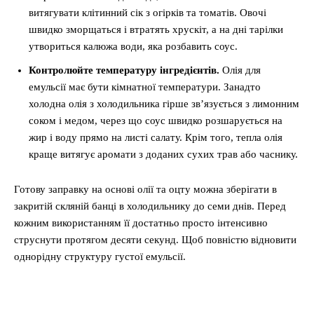
витягувати клітинний сік з огірків та томатів. Овочі
швидко зморщаться і втратять хрускіт, а на дні тарілки
утвориться калюжа води, яка розбавить соус.
Контролюйте температуру інгредієнтів.
Олія для
емульсії має бути кімнатної температури. Занадто
холодна олія з холодильника гірше зв’язується з лимонним
соком і медом, через що соус швидко розшарується на
жир і воду прямо на листі салату. Крім того, тепла олія
краще витягує аромати з доданих сухих трав або часнику.
Готову заправку на основі олії та оцту можна зберігати в
закритій скляній банці в холодильнику до семи днів. Перед
кожним використанням її достатньо просто інтенсивно
струснути протягом десяти секунд. Щоб повністю відновити
однорідну структуру густої емульсії.