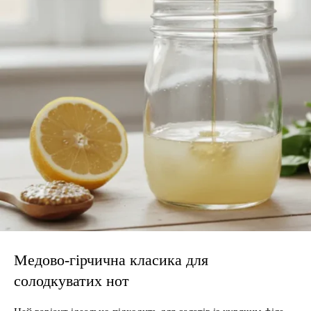
Медово-гірчична класика для
солодкуватих нот