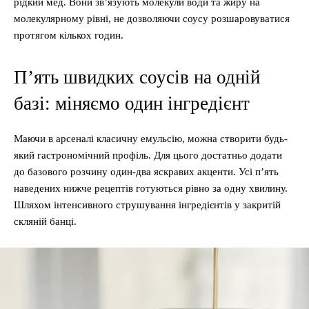
рідкий мед. Вони зв’язують молекули води та жиру на
молекулярному рівні, не дозволяючи соусу розшаровуватися
протягом кількох годин.
П’ять швидких соусів на одній
базі: міняємо один інгредієнт
Маючи в арсеналі класичну емульсію, можна створити будь-
який гастрономічний профіль. Для цього достатньо додати
до базового розчину один-два яскравих акценти. Усі п’ять
наведених нижче рецептів готуються рівно за одну хвилину.
Шляхом інтенсивного струшування інгредієнтів у закритій
скляній банці.