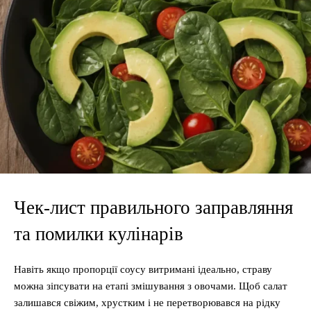
Чек-лист правильного заправляння
та помилки кулінарів
Навіть якщо пропорції соусу витримані ідеально, страву
можна зіпсувати на етапі змішування з овочами. Щоб салат
залишався свіжим, хрустким і не перетворювався на рідку