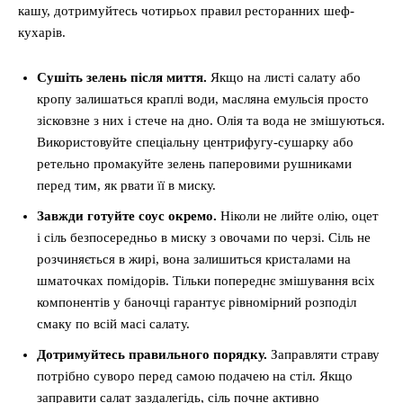
кашу, дотримуйтесь чотирьох правил ресторанних шеф-
кухарів.
Сушіть зелень після миття.
Якщо на листі салату або
кропу залишаться краплі води, масляна емульсія просто
зісковзне з них і стече на дно. Олія та вода не змішуються.
Використовуйте спеціальну центрифугу-сушарку або
ретельно промакуйте зелень паперовими рушниками
перед тим, як рвати її в миску.
Завжди готуйте соус окремо.
Ніколи не лийте олію, оцет
і сіль безпосередньо в миску з овочами по черзі. Сіль не
розчиняється в жирі, вона залишиться кристалами на
шматочках помідорів. Тільки попереднє змішування всіх
компонентів у баночці гарантує рівномірний розподіл
смаку по всій масі салату.
Дотримуйтесь правильного порядку.
Заправляти страву
потрібно суворо перед самою подачею на стіл. Якщо
заправити салат заздалегідь, сіль почне активно