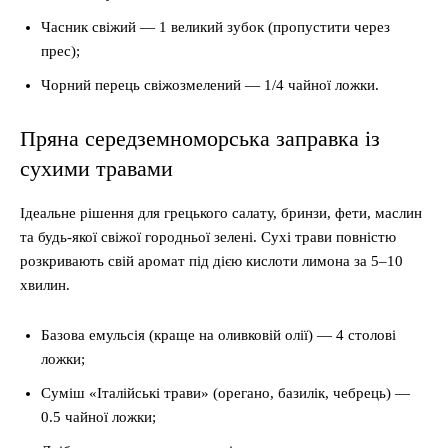
Часник свіжий — 1 великий зубок (пропустити через
прес);
Чорний перець свіжозмелений — 1/4 чайної ложки.
Пряна середземноморська заправка із
сухими травами
Ідеальне рішення для грецького салату, бринзи, фети, маслин
та будь-якої свіжої городньої зелені. Сухі трави повністю
розкривають свій аромат під дією кислоти лимона за 5–10
хвилин.
Базова емульсія (краще на оливковій олії) — 4 столові
ложки;
Суміш «Італійські трави» (орегано, базилік, чебрець) —
0.5 чайної ложки;