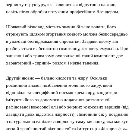
зернисту структуру, яка залишиться відчутною на язиці
навіть після обробки потужним професійним блендером.
Шовковий різновид містить значно більше вологи, його
отримують шляхом згортання соєвого молока безпосередньо
в упаковці без віджимання сироватки. Завдяки цьому він
розбивається в абсолютно гомогенну, глянцеву емульсію. При
запіканні або тривалому охолодженні такий компонент дає
характерний «сирний» розлом і ніжне танення.
Другий нюанс — баланс кислоти та жиру. Оскільки
рослинний аналог позбавлений молочного жиру, який
відповідає за специфічний посмак крем-сиру, кондитери
імітують його за допомогою додавання розтопленої
рафінованої кокосової олії або жирних кокосових вершків (від
двадцяти двох відсотків жирності). Лимонний сік у поєднанні
з натуральною ваніллю створює ту саму кислинку, яка маскує
легкий трав’янистий відтінок сої та імітує сир «Філадельфія».