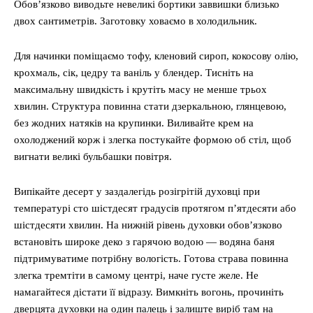
Обов’язково виводьте невеликі бортики заввишки близько
двох сантиметрів. Заготовку ховаємо в холодильник.
Для начинки поміщаємо тофу, кленовий сироп, кокосову олію,
крохмаль, сік, цедру та ваніль у блендер. Тисніть на
максимальну швидкість і крутіть масу не менше трьох
хвилин. Структура повинна стати дзеркальною, глянцевою,
без жодних натяків на крупинки. Виливайте крем на
охолоджений корж і злегка постукайте формою об стіл, щоб
вигнати великі бульбашки повітря.
Випікайте десерт у заздалегідь розігрітій духовці при
температурі сто шістдесят градусів протягом п’ятдесяти або
шістдесяти хвилин. На нижній рівень духовки обов’язково
встановіть широке деко з гарячою водою — водяна баня
підтримуватиме потрібну вологість. Готова страва повинна
злегка тремтіти в самому центрі, наче густе желе. Не
намагайтеся дістати її відразу. Вимкніть вогонь, прочиніть
дверцята духовки на один палець і залиште виріб там на