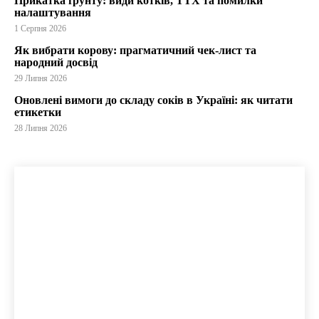
Прикатка ґрунту: види котків, ТТХ та помилки
налаштування
1 Серпня 2026
Як вибрати корову: прагматичний чек-лист та
народний досвід
29 Липня 2026
Оновлені вимоги до складу соків в Україні: як читати
етикетки
28 Липня 2026