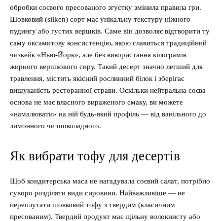
обробки соєвого пресованого згустку змінила правила гри.
Шовковий (silken) сорт має унікальну текстуру ніжного
пудингу або густих вершків. Саме він дозволяє відтворити ту
саму оксамитову консистенцію, якою славиться традиційний
чизкейк «Нью-Йорк», але без використання кілограмів
жирного вершкового сиру. Такий десерт значно легший для
травлення, містить якісний рослинний білок і зберігає
вишуканість ресторанної страви. Оскільки нейтральна соєва
основа не має власного вираженого смаку, ви можете
«намалювати» на ній будь-який профіль — від ванільного до
лимонного чи шоколадного.
Як вибрати тофу для десертів
Щоб кондитерська маса не нагадувала соєвий салат, потрібно
суворо розділяти види сировини. Найважливіше — не
переплутати шовковий тофу з твердим (класичним
пресованим). Твердий продукт має щільну волокнисту або