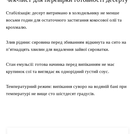
Стабілізація: десерт витримано в холодильнику не менше
восьми годин для остаточного застигання кокосової олії та
крохмалю.
Злив рідини: сировина перед збиванням відкинута на сито на
п’ятнадцять хвилин для видалення зайвої сироватки.
Стан емульсії: готова начинка перед випіканням не має
крупинок сої та виглядає як однорідний густий соус.
Температурний режим: випікання суворо на водяній бані при
температурі не вище сто шістдесят градусів.