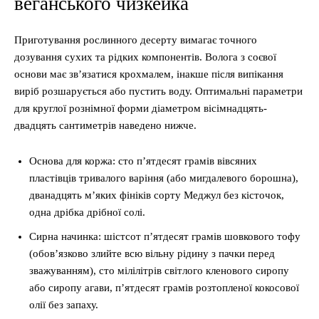
веганського чизкейка
Приготування рослинного десерту вимагає точного
дозування сухих та рідких компонентів. Волога з соєвої
основи має зв’язатися крохмалем, інакше після випікання
виріб розшарується або пустить воду. Оптимальні параметри
для круглої рознімної форми діаметром вісімнадцять-
двадцять сантиметрів наведено нижче.
Основа для коржа: сто п’ятдесят грамів вівсяних
пластівців тривалого варіння (або мигдалевого борошна),
дванадцять м’яких фініків сорту Меджул без кісточок,
одна дрібка дрібної солі.
Сирна начинка: шістсот п’ятдесят грамів шовкового тофу
(обов’язково злийте всю вільну рідину з пачки перед
зважуванням), сто мілілітрів світлого кленового сиропу
або сиропу агави, п’ятдесят грамів розтопленої кокосової
олії без запаху.