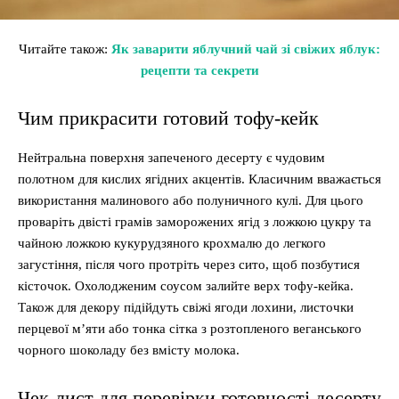
Читайте також:
Як заварити яблучний чай зі свіжих яблук:
рецепти та секрети
Чим прикрасити готовий тофу-кейк
Нейтральна поверхня запеченого десерту є чудовим
полотном для кислих ягідних акцентів. Класичним вважається
використання малинового або полуничного кулі. Для цього
проваріть двісті грамів заморожених ягід з ложкою цукру та
чайною ложкою кукурудзяного крохмалю до легкого
загустіння, після чого протріть через сито, щоб позбутися
кісточок. Охолодженим соусом залийте верх тофу-кейка.
Також для декору підійдуть свіжі ягоди лохини, листочки
перцевої м’яти або тонка сітка з розтопленого веганського
чорного шоколаду без вмісту молока.
Чек-лист для перевірки готовності десерту