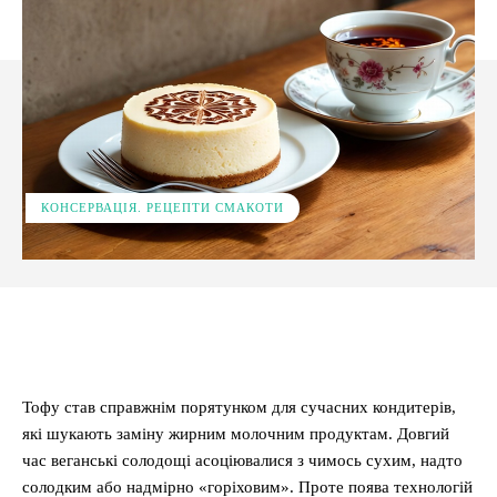
КОНСЕРВАЦІЯ. РЕЦЕПТИ СМАКОТИ
Facebook
X
Pinterest
WhatsApp
Тофу став справжнім порятунком для сучасних кондитерів,
які шукають заміну жирним молочним продуктам. Довгий
час веганські солодощі асоціювалися з чимось сухим, надто
солодким або надмірно «горіховим». Проте поява технологій