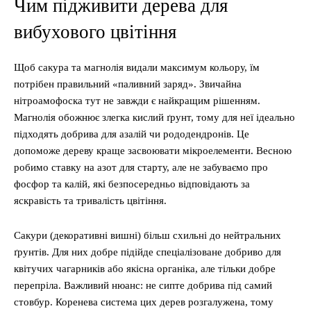
Чим підживити дерева для
вибухового цвітіння
Щоб сакура та магнолія видали максимум кольору, їм
потрібен правильний «паливний заряд». Звичайна
нітроамофоска тут не завжди є найкращим рішенням.
Магнолія обожнює злегка кислий ґрунт, тому для неї ідеально
підходять добрива для азалій чи рододендронів. Це
допоможе дереву краще засвоювати мікроелементи. Весною
робимо ставку на азот для старту, але не забуваємо про
фосфор та калій, які безпосередньо відповідають за
яскравість та тривалість цвітіння.
Сакури (декоративні вишні) більш схильні до нейтральних
ґрунтів. Для них добре підійде спеціалізоване добриво для
квітучих чагарників або якісна органіка, але тільки добре
перепріла. Важливий нюанс: не сипте добрива під самий
стовбур. Коренева система цих дерев розгалужена, тому