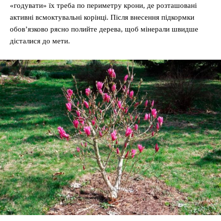
«годувати» їх треба по периметру крони, де розташовані
активні всмоктувальні корінці. Після внесення підкормки
обов’язково рясно полийте дерева, щоб мінерали швидше
дісталися до мети.