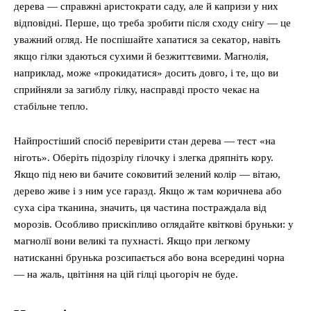
дерева — справжні аристократи саду, але й капризи у них
відповідні. Перше, що треба зробити після сходу снігу — це
уважний огляд. Не поспішайте хапатися за секатор, навіть
якщо гілки здаються сухими й безжиттєвими. Магнолія,
наприклад, може «прокидатися» досить довго, і те, що ви
сприйняли за загиблу гілку, насправді просто чекає на
стабільне тепло.
Найпростіший спосіб перевірити стан дерева — тест «на
ніготь». Оберіть підозрілу гілочку і злегка дряпніть кору.
Якщо під нею ви бачите соковитий зелений колір — вітаю,
дерево живе і з ним усе гаразд. Якщо ж там коричнева або
суха сіра тканина, значить, ця частина постраждала від
морозів. Особливо прискіпливо оглядайте квіткові бруньки: у
магнолії вони великі та пухнасті. Якщо при легкому
натисканні брунька розсипається або вона всередині чорна
— на жаль, цвітіння на цій гілці цьогоріч не буде.