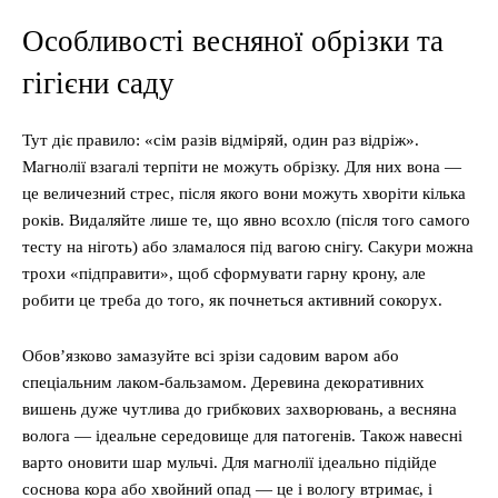
Особливості весняної обрізки та
гігієни саду
Тут діє правило: «сім разів відміряй, один раз відріж».
Магнолії взагалі терпіти не можуть обрізку. Для них вона —
це величезний стрес, після якого вони можуть хворіти кілька
років. Видаляйте лише те, що явно всохло (після того самого
тесту на ніготь) або зламалося під вагою снігу. Сакури можна
трохи «підправити», щоб сформувати гарну крону, але
робити це треба до того, як почнеться активний сокорух.
Обов’язково замазуйте всі зрізи садовим варом або
спеціальним лаком-бальзамом. Деревина декоративних
вишень дуже чутлива до грибкових захворювань, а весняна
волога — ідеальне середовище для патогенів. Також навесні
варто оновити шар мульчі. Для магнолії ідеально підійде
соснова кора або хвойний опад — це і вологу втримає, і