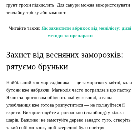
ґрунт трохи підкислить. Для сакури можна використовувати
звичайну тріску або компост.
Читайте також:
Як захистити абрикос від моніліозу: дієві
методи та препарати
Захист від весняних заморозків:
рятуємо бруньки
Найбільший кошмар садівника — це заморозки у квітні, коли
бутони вже набрякли. Магнолія часто потрапляє в цю пастку.
Якщо за прогнозом обіцяють «мінус» вночі, а ваша
улюблениця вже готова розпуститися — не полінуйтеся її
вкрити. Використовуйте агроволокно (спанбонд) у кілька
шарів. Важливо: не замотуйте дерево занадто туго, створіть
такий собі «кокон», щоб всередині було повітря.