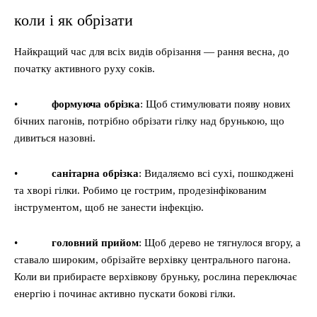
коли і як обрізати
Найкращий час для всіх видів обрізання — рання весна, до
початку активного руху соків.
•
формуюча обрізка
: Щоб стимулювати появу нових
бічних пагонів, потрібно обрізати гілку над брунькою, що
дивиться назовні.
•
санітарна обрізка
: Видаляємо всі сухі, пошкоджені
та хворі гілки. Робимо це гострим, продезінфікованим
інструментом, щоб не занести інфекцію.
•
головний прийом
: Щоб дерево не тягнулося вгору, а
ставало широким, обрізайте верхівку центрального пагона.
Коли ви прибираєте верхівкову бруньку, рослина переключає
енергію і починає активно пускати бокові гілки.