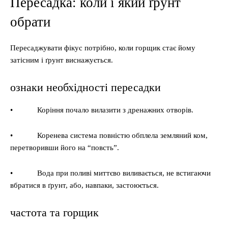
Пересадка: коли і який ґрунт
обрати
Пересаджувати фікус потрібно, коли горщик стає йому
затісним і ґрунт виснажується.
ознаки необхідності пересадки
• Коріння почало вилазити з дренажних отворів.
• Коренева система повністю обплела земляний ком,
перетворивши його на “повсть”.
• Вода при поливі миттєво виливається, не встигаючи
вбратися в ґрунт, або, навпаки, застоюється.
частота та горщик