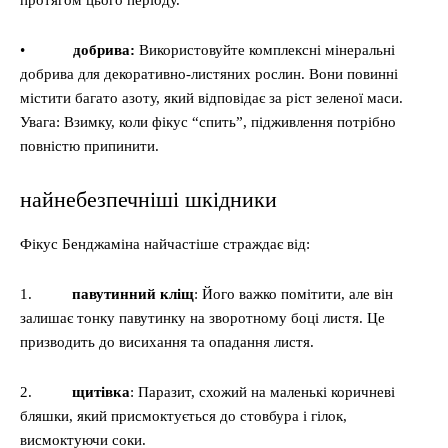
протягом цього періоду.
•
добрива:
Використовуйте комплексні мінеральні
добрива для декоративно-листяних рослин. Вони повинні
містити багато азоту, який відповідає за ріст зеленої маси.
Увага: Взимку, коли фікус “спить”, підживлення потрібно
повністю припинити.
найнебезпечніші шкідники
Фікус Бенджаміна найчастіше страждає від:
1.
павутинний кліщ
: Його важко помітити, але він
залишає тонку павутинку на зворотному боці листя. Це
призводить до висихання та опадання листя.
2.
щитівка
: Паразит, схожий на маленькі коричневі
бляшки, який присмоктується до стовбура і гілок,
висмоктуючи соки.