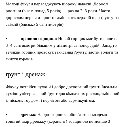
Молоді фікуси пересаджують щороку навесні. Дорослі
рослини (віком понад 5 років) — раз на 2–3 роки. Часто
дорослим деревам просто замінюють верхній шар ґрунту на
свіжий (близько 5 сантиметрів).
•
правило горщика
: Новий горщик має бути лише на
3–4 сантиметри більшим у діаметрі за попередній. Занадто
великий горщик провокує закисання ґрунту, застій вологи та
гниття коренів.
ґрунт і дренаж
Фікусу потрібен пухкий і добре дренований ґрунт. Ідеальна
суміш: універсальний ґрунт для кімнатних рослин, змішаний
із піском, торфом, і перлітом або вермикулітом.
•
дренаж
: На дно горщика обов’язково кладемо
товстий шар дренажу (керамзит) товщиною не менше 3