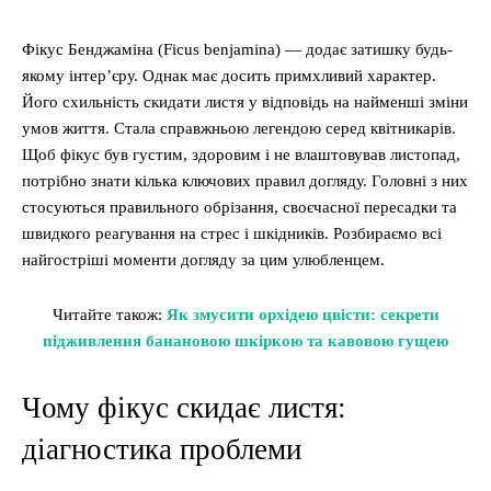
Фікус Бенджаміна (Ficus benjamina) — додає затишку будь-
якому інтер’єру. Однак має досить примхливий характер.
Його схильність скидати листя у відповідь на найменші зміни
умов життя. Стала справжньою легендою серед квітникарів.
Щоб фікус був густим, здоровим і не влаштовував листопад,
потрібно знати кілька ключових правил догляду. Головні з них
стосуються правильного обрізання, своєчасної пересадки та
швидкого реагування на стрес і шкідників. Розбираємо всі
найгостріші моменти догляду за цим улюбленцем.
Читайте також:
Як змусити орхідею цвісти: секрети
підживлення банановою шкіркою та кавовою гущею
Чому фікус скидає листя:
діагностика проблеми