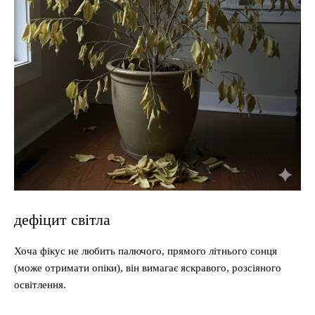
дефіцит світла
Хоча фікус не любить палючого, прямого літнього сонця
(може отримати опіки), він вимагає яскравого, розсіяного
освітлення.