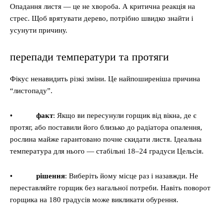
Опадання листя — це не хвороба. А критична реакція на
стрес. Щоб врятувати дерево, потрібно швидко знайти і
усунути причину.
перепади температури та протяги
Фікус ненавидить різкі зміни. Це найпоширеніша причина
“листопаду”.
•
факт
: Якщо ви пересунули горщик від вікна, де є
протяг, або поставили його близько до радіатора опалення,
рослина майже гарантовано почне скидати листя. Ідеальна
температура для нього — стабільні 18–24 градуси Цельсія.
•
рішення
: Виберіть йому місце раз і назавжди. Не
переставляйте горщик без нагальної потреби. Навіть поворот
горщика на 180 градусів може викликати обурення.