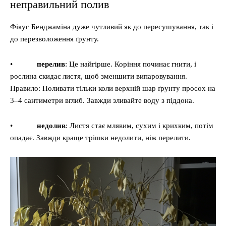
неправильний полив
Фікус Бенджаміна дуже чутливий як до пересушування, так і
до перезволоження ґрунту.
•
перелив
: Це найгірше. Коріння починає гнити, і
рослина скидає листя, щоб зменшити випаровування.
Правило: Поливати тільки коли верхній шар ґрунту просох на
3–4 сантиметри вглиб. Завжди зливайте воду з піддона.
•
недолив
: Листя стає млявим, сухим і крихким, потім
опадає. Завжди краще трішки недолити, ніж перелити.