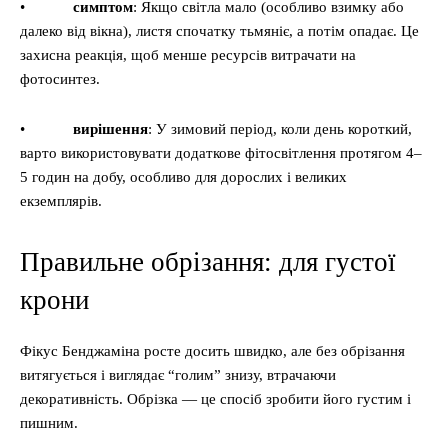
•
симптом
: Якщо світла мало (особливо взимку або
далеко від вікна), листя спочатку тьмяніє, а потім опадає. Це
захисна реакція, щоб менше ресурсів витрачати на
фотосинтез.
•
вирішення
: У зимовий період, коли день короткий,
варто використовувати додаткове фітосвітлення протягом 4–
5 годин на добу, особливо для дорослих і великих
екземплярів.
Правильне обрізання: для густої
крони
Фікус Бенджаміна росте досить швидко, але без обрізання
витягується і виглядає “голим” знизу, втрачаючи
декоративність. Обрізка — це спосіб зробити його густим і
пишним.