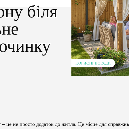
ону біля
ьне
починку
КОРИСНІ ПОРАДИ
Pinterest
WhatsApp
у – це не просто додаток до житла. Це місце для справжн