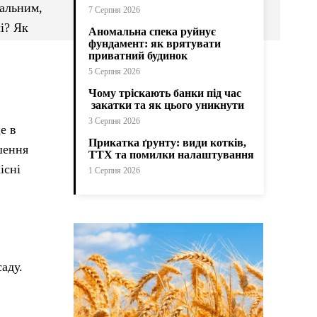
нальним,
7 Серпня 2026
і? Як
Аномальна спека руйнує
фундамент: як врятувати
приватний будинок
5 Серпня 2026
Чому тріскають банки під час
закатки та як цього уникнути
3 Серпня 2026
е в
Прикатка ґрунту: види котків,
шення
ТТХ та помилки налаштування
існі
1 Серпня 2026
аду.