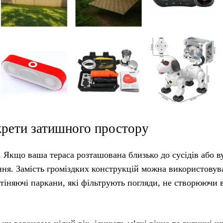
екрети затишного простору
Якщо ваша тераса розташована близько до сусідів або в
ння. Замість громіздких конструкцій можна використовув
атіняючі паркани, які фільтрують погляди, не створюючи 