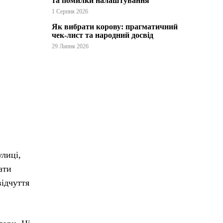
та помилки налаштування
1 Серпня 2026
Як вибрати корову: прагматичний
чек-лист та народний досвід
29 Липня 2026
улиці,
ати
відчуття