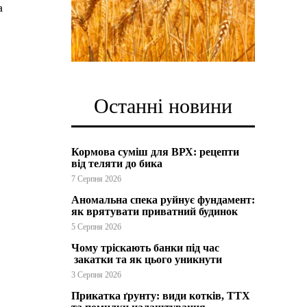
а
Останні новини
Кормова суміш для ВРХ: рецепти
від теляти до бика
7 Серпня 2026
Аномальна спека руйнує фундамент:
як врятувати приватний будинок
5 Серпня 2026
Чому тріскають банки під час
закатки та як цього уникнути
3 Серпня 2026
Прикатка ґрунту: види котків, ТТХ