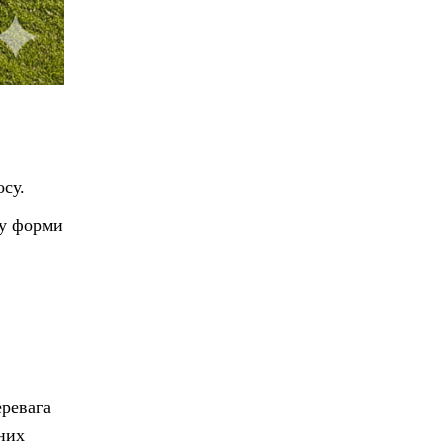
осу.
ку форми
еревага
них