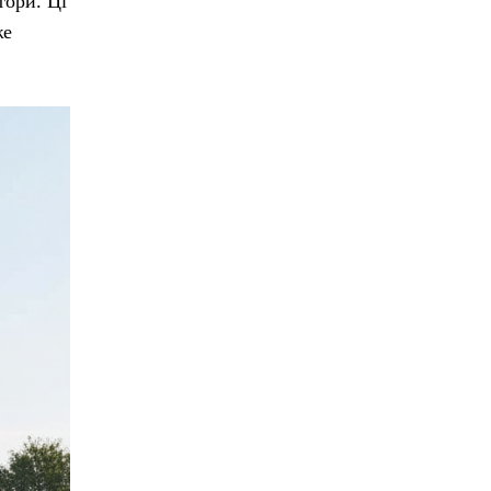
тори. Ці
же