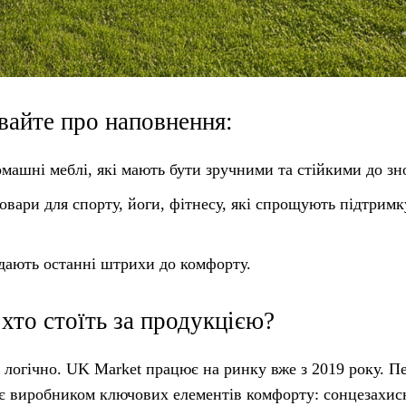
вайте про наповнення:
омашні меблі, які мають бути зручними та стійкими до зн
товари для спорту, йоги, фітнесу, які спрощують підтрим
одають останні штрихи до комфорту.
 хто стоїть за продукцією?
е логічно. UK Market працює на ринку вже з 2019 року. П
t є виробником ключових елементів комфорту: сонцезахис