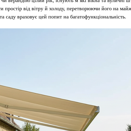
чи верандою цілий рік, існують м’які вікна та вуличні ш
и простір від вітру й холоду, перетворюючи його на май
та саду враховує цей попит на багатофункціональність.