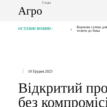
Газда
Агро
Кормова суміш для
ОСТАННІ НОВИН :
теляти до бика
10 Грудня 2025
Відкритий про
без компромісі