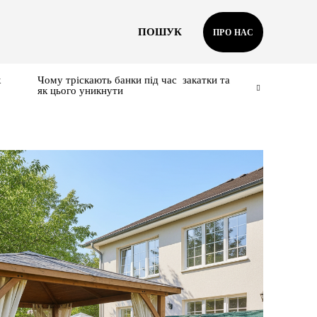
ПОШУК
ПРО НАС
к
Чому тріскають банки під час закатки та
як цього уникнути