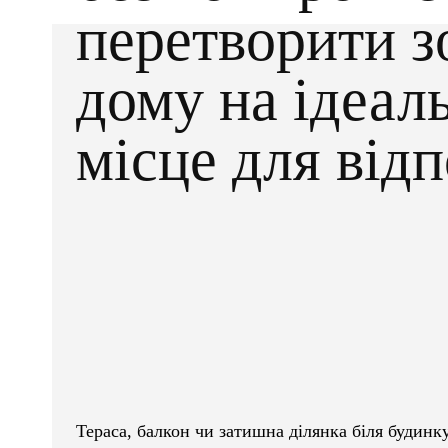
перетворити з
дому на ідеал
місце для від
Facebook
X
ПОДІЛІТЬСЯ
Тераса, балкон чи затишна ділянка біля будинк