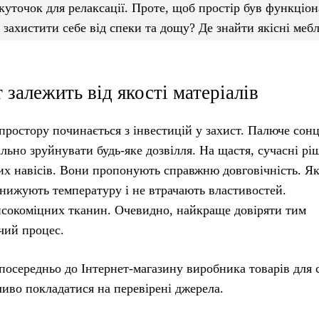
куточок для релаксації. Проте, щоб простір був функціо
 захистити себе від спеки та дощу? Де знайти якісні мебл
 залежить від якості матеріалів
ростору починається з інвестицій у захист. Палюче сонц
льно зруйнувати будь-яке дозвілля. На щастя, сучасні рі
их навісів. Вони пропонують справжню довговічність. Як
знижують температуру і не втрачають властивостей.
 високоміцних тканин. Очевидно, найкраще довіряти тим
чий процес.
посередньо до Інтернет-магазину виробника товарів для с
иво покладатися на перевірені джерела.