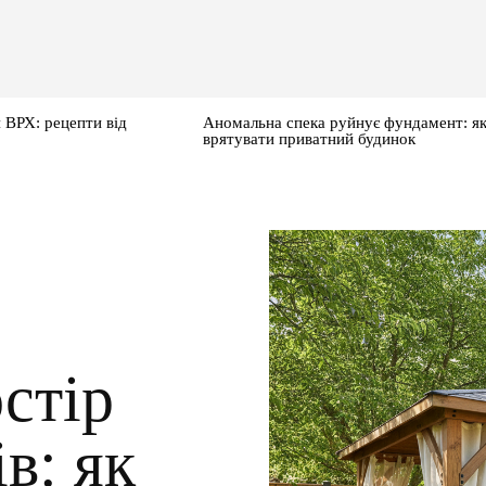
 ВРХ: рецепти від
Аномальна спека руйнує фундамент: я
врятувати приватний будинок
стір
в: як