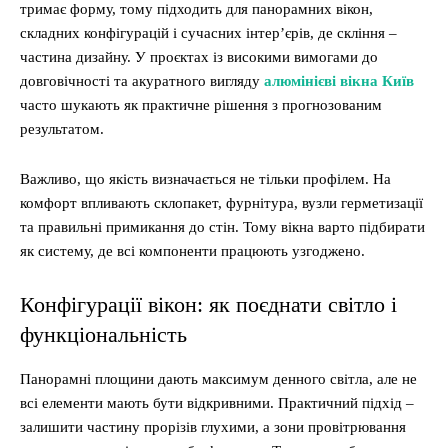
тримає форму, тому підходить для панорамних вікон,
складних конфігурацій і сучасних інтер’єрів, де скління –
частина дизайну. У проєктах із високими вимогами до
довговічності та акуратного вигляду
алюмінієві вікна Київ
часто шукають як практичне рішення з прогнозованим
результатом.
Важливо, що якість визначається не тільки профілем. На
комфорт впливають склопакет, фурнітура, вузли герметизації
та правильні примикання до стін. Тому вікна варто підбирати
як систему, де всі компоненти працюють узгоджено.
Конфігурації вікон: як поєднати світло і
функціональність
Панорамні площини дають максимум денного світла, але не
всі елементи мають бути відкривними. Практичний підхід –
залишити частину прорізів глухими, а зони провітрювання