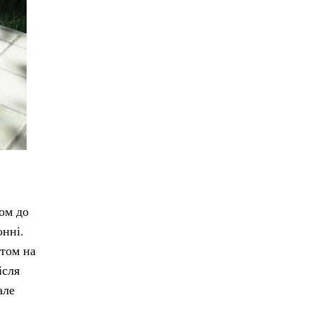
хом до
онні.
етом на
ісля
але