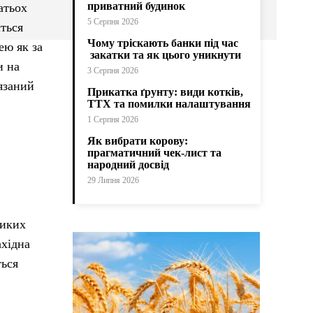
приватний будинок
атьох
5 Серпня 2026
ться
Чому тріскають банки під час
ею як за
закатки та як цього уникнути
и на
3 Серпня 2026
’язаний
Прикатка ґрунту: види котків,
ТТХ та помилки налаштування
1 Серпня 2026
Як вибрати корову:
прагматичний чек-лист та
народний досвід
29 Липня 2026
ликих
ахідна
ться