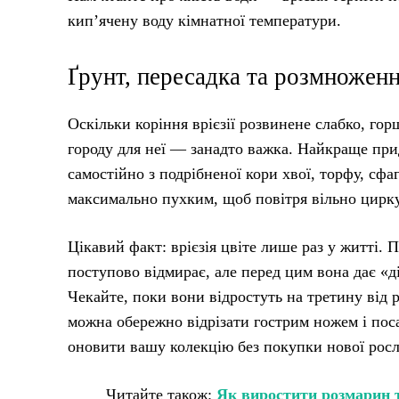
кип’ячену воду кімнатної температури.
Ґрунт, пересадка та розмножен
Оскільки коріння врієзії розвинене слабко, го
городу для неї — занадто важка. Найкраще при
самостійно з подрібненої кори хвої, торфу, сфа
максимально пухким, щоб повітря вільно цирк
Цікавий факт: врієзія цвіте лише раз у житті. 
поступово відмирає, але перед цим вона дає «д
Чекайте, поки вони відростуть на третину від р
можна обережно відрізати гострим ножем і по
оновити вашу колекцію без покупки нової росл
Читайте також:
Як виростити розмарин та