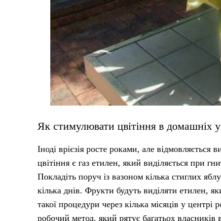
Як стимулювати цвітіння в домашніх 
Іноді врієзія росте роками, але відмовляється
цвітіння є газ етилен, який виділяється при гн
Покладіть поруч із вазоном кілька стиглих ябл
кілька днів. Фрукти будуть виділяти етилен, як
такої процедури через кілька місяців у центрі 
робочий метод, який рятує багатьох власників 