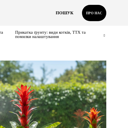
ПОШУК
ПРО НАС
та
Прикатка ґрунту: види котків, ТТХ та
помилки налаштування