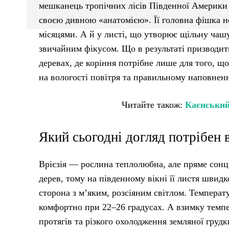
мешканець тропічних лісів Південної Америки д
своєю дивною «анатомією». Її головна фішка н
місяцями. А й у листі, що утворює щільну чашу
звичайним фікусом. Що в результаті призводить
деревах, де коріння потрібне лише для того, що
на вологості повітря та правильному наповненн
Читайте також:
Каєнський
Який сьогодні догляд потрібен вр
Врієзія — рослина теплолюбна, але пряме сонце
дерев, тому на південному вікні її листя швидк
сторона з м’яким, розсіяним світлом. Температ
комфортно при 22–26 градусах. А взимку темпер
протягів та різкого охолодження земляної грудк