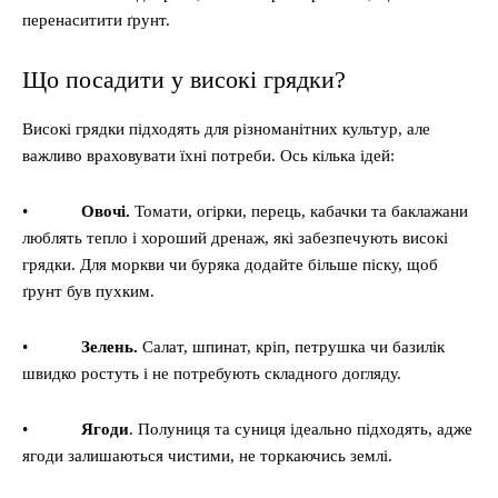
перенаситити ґрунт.
Що посадити у високі грядки?
Високі грядки підходять для різноманітних культур, але
важливо враховувати їхні потреби. Ось кілька ідей:
•
Овочі.
Томати, огірки, перець, кабачки та баклажани
люблять тепло і хороший дренаж, які забезпечують високі
грядки. Для моркви чи буряка додайте більше піску, щоб
ґрунт був пухким.
•
Зелень.
Салат, шпинат, кріп, петрушка чи базилік
швидко ростуть і не потребують складного догляду.
•
Ягоди
. Полуниця та суниця ідеально підходять, адже
ягоди залишаються чистими, не торкаючись землі.