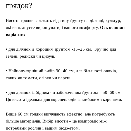
грядок?
Висота грядки залежить від типу ґрунту на ділянці, культур,
які ви плануєте вирощувати, і вашого комфорту.
Ось основні
варіанти:
• для ділянок із хорошим ґрунтом -15–25 см. Зручно для
зелені, редиски чи цибулі.
• Найпопулярніший вибір 30–40 см, для більшості овочів,
таких як томати, огірки чи перець.
• для ділянок із бідним чи заболоченим ґрунтом – 50–60 см.
Ця висота ідеальна для коренеплодів із глибокими коренями.
Вище 60 см грядки виглядають ефектно, але потребують
більше матеріалів. Вибір висоти – це компроміс між
потребами рослин і вашим бюджетом.