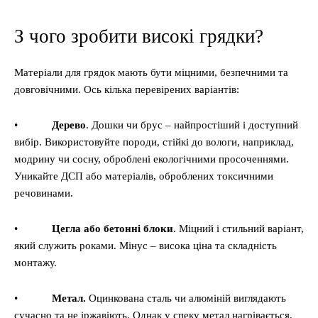
З чого зробити високі грядки?
Матеріали для грядок мають бути міцними, безпечними та
довговічними. Ось кілька перевірених варіантів:
•
Дерево
. Дошки чи брус – найпростіший і доступний
вибір. Використовуйте породи, стійкі до вологи, наприклад,
модрину чи сосну, оброблені екологічними просоченнями.
Уникайте ДСП або матеріалів, оброблених токсичними
речовинами.
•
Цегла або бетонні блоки
. Міцний і стильний варіант,
який служить роками. Мінус – висока ціна та складність
монтажу.
•
Метал.
Оцинкована сталь чи алюміній виглядають
сучасно та не іржавіють. Однак у спеку метал нагрівається,