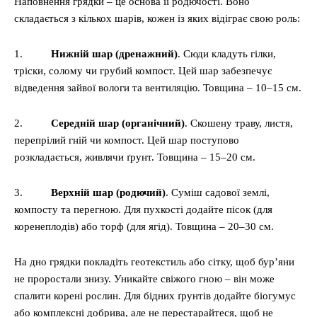
Наповнення грядки – це основа її родючості. Воно
складається з кількох шарів, кожен із яких відіграє свою роль:
1.
Нижній шар (дренажний)
. Сюди кладуть гілки,
тріски, солому чи грубий компост. Цей шар забезпечує
відведення зайвої вологи та вентиляцію. Товщина – 10–15 см.
2.
Середній шар (органічний)
. Скошену траву, листя,
перепрілий гній чи компост. Цей шар поступово
розкладається, живлячи ґрунт. Товщина – 15–20 см.
3.
Верхній шар (родючий)
. Суміш садової землі,
компосту та перегною. Для пухкості додайте пісок (для
коренеплодів) або торф (для ягід). Товщина – 20–30 см.
На дно грядки покладіть геотекстиль або сітку, щоб бур’яни
не проростали знизу. Уникайте свіжого гною – він може
спалити корені рослин. Для бідних ґрунтів додайте біогумус
або комплексні добрива, але не перестарайтеся, щоб не