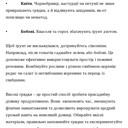
•
Квіти
. Чорнобривці, настурції чи петунії не лише
прикрашають грядки, а й відлякують шкідників, як-от
попелицю чи нематод.
•
Бобові.
Квасоля та горох збагачують ґрунт азотом.
Щоб ґрунт не виснажувався, дотримуйтесь сівозміни.
Наприклад, після томатів саджайте зелень або бобові. Це
допоможе ефективно використовувати простір і поживні
речовини. Комбінуйте рослини з різною глибиною коренів:
редис чи салат із неглибокими коренями та перець із
глибшими.
Високі грядки – це простий спосіб зробити присадибну
ділянку продуктивною. Вони економлять час, зменшують
фізичне навантаження та дозволяють вирощувати щедрий
урожай навіть на невеликій ділянці. Обирайте якісні
матеріали, правильно наповнюйте грядки та експериментуйте