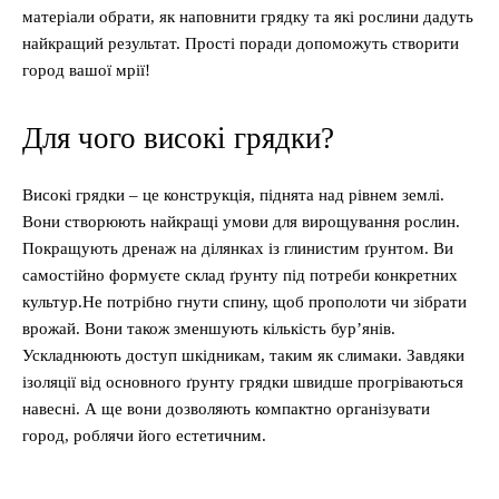
матеріали обрати, як наповнити грядку та які рослини дадуть
найкращий результат. Прості поради допоможуть створити
город вашої мрії!
Для чого високі грядки?
Високі грядки – це конструкція, піднята над рівнем землі.
Вони створюють найкращі умови для вирощування рослин.
Покращують дренаж на ділянках із глинистим ґрунтом. Ви
самостійно формуєте склад ґрунту під потреби конкретних
культур.Не потрібно гнути спину, щоб прополоти чи зібрати
врожай. Вони також зменшують кількість бур’янів.
Ускладнюють доступ шкідникам, таким як слимаки. Завдяки
ізоляції від основного ґрунту грядки швидше прогріваються
навесні. А ще вони дозволяють компактно організувати
город, роблячи його естетичним.