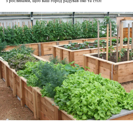
з рослинами, щоб ваш город радував око та стіл!