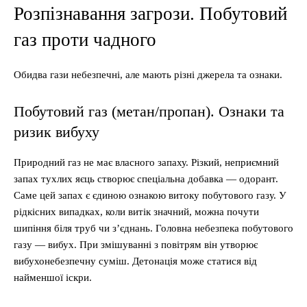
Розпізнавання загрози. Побутовий
газ проти чадного
Обидва гази небезпечні, але мають різні джерела та ознаки.
Побутовий газ (метан/пропан). Ознаки та
ризик вибуху
Природний газ не має власного запаху. Різкий, неприємний
запах тухлих яєць створює спеціальна добавка — одорант.
Саме цей запах є єдиною ознакою витоку побутового газу. У
рідкісних випадках, коли витік значний, можна почути
шипіння біля труб чи з’єднань. Головна небезпека побутового
газу — вибух. При змішуванні з повітрям він утворює
вибухонебезпечну суміш. Детонація може статися від
найменшої іскри.