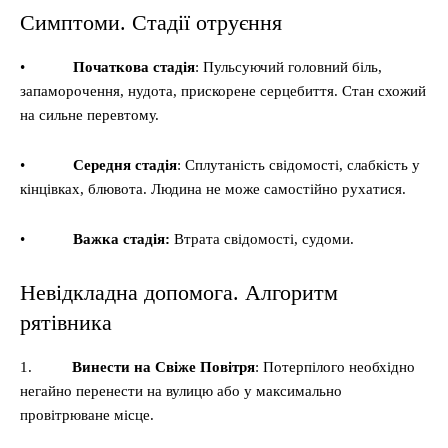
Симптоми. Стадії отруєння
•
Початкова стадія
: Пульсуючий головний біль,
запаморочення, нудота, прискорене серцебиття. Стан схожий
на сильне перевтому.
•
Середня стадія
: Сплутаність свідомості, слабкість у
кінцівках, блювота. Людина не може самостійно рухатися.
•
Важка стадія:
Втрата свідомості, судоми.
Невідкладна допомога. Алгоритм
рятівника
1.
Винести на Свіже Повітря
: Потерпілого необхідно
негайно перенести на вулицю або у максимально
провітрюване місце.