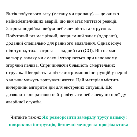
Витік побутового газу (метану чи пропану) — це одна з
найнебезпечніших аварій, що вимагає миттєвої реакції.
Загроза подвійна: вибухонебезпечність та отруєння.
Побутовий газ має різкий, неприємний запах (одорант),
доданий спеціально для раннього виявлення. Однак існує
підступна, тиха загроза — чадний газ (СО). Він не має
кольору, запаху чи смаку і утворюється при неповному
згорянні палива. Спричиняючи більшість смертельних
отруєнь. Швидкість та чітке дотримання інструкцій у перші
хвилини можуть врятувати життя. Цей матеріал містить
вичерпний алгоритм дій для екстрених ситуацій. Що
дозволить оперативно нейтралізувати небезпеку до приїзду
аварійної служби.
Читайте також:
Як розморозити замерзлу трубу взимку:
покрокова інструкція, безпечні методи та профілактика