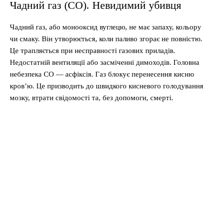
Чадний газ (СО). Невидимий убивця
Чадний газ, або монооксид вуглецю, не має запаху, кольору
чи смаку. Він утворюється, коли паливо згорає не повністю.
Це трапляється при несправності газових приладів.
Недостатній вентиляції або засміченні димоходів. Головна
небезпека СО — асфіксія. Газ блокує перенесення кисню
кров’ю. Це призводить до швидкого кисневого голодування
мозку, втрати свідомості та, без допомоги, смерті.