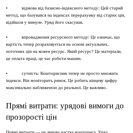
• відмова від базисно-індексного методу: Цей старий
метод, що базувався на індексах перерахунку від старих цін,
відійшов у минуле. Уряд його скасував.
• впровадження ресурсного методу: Це означає, що
вартість тепер розраховується на основі актуальних,
поточних цін на кожен ресурс. Який ресурс? Це матеріали,
це оплата праці, це час роботи машин.
• сутність: Кошторисник тепер не просто множить
індекси. Він моніторить ринок. Це робить кінцеву цифру
максимально наближеною до реальної. Це важливо.
Прямі витрати: урядові вимоги до
прозорості цін
Прямі витрати — це левова частка кошторису. Уряд