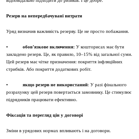
відповідально підходити до ризиків. І це добре.
Резерв на непередбачувані витрати
Уряд визначив важливість резерву. Це не просто побажання.
•
обов’язкове включення:
У кошторисах має бути
закладено резерв. Це, як правило, 10–15% від загальної суми.
Цей резерв має чітке призначення: покриття інфляційних
стрибків. Або покриття додаткових робіт.
•
якщо резерв не використаний
: У разі фінального
розрахунку цей резерв повертається замовнику. Це стимулює
підрядників працювати ефективно.
Фіксація та перегляд цін у договорі
Зміни в урядових нормах впливають і на договори.