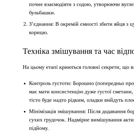
почне взаємодіяти з содою, утворюючи вуглек
бульбашки.
З’єднання: В окремій ємності збити яйця з ц
корицю.
Техніка змішування та час відп
На цьому етапі криються головні секрети, що в
Контроль густоти: Борошно (попередньо прос
має мати консистенцію дуже густої сметани, 
тісто буде надто рідким, оладки вийдуть п
Мінімізація змішування: Після додавання бо
сухих грудочок. Надмірне вимішування актив
підйому.