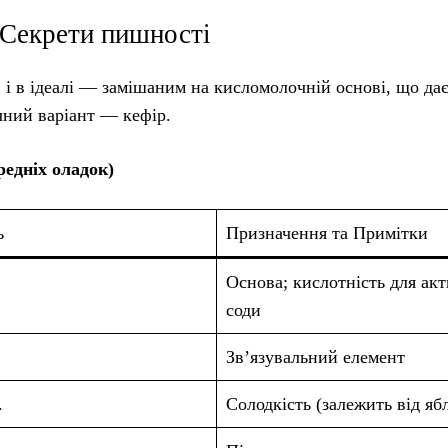
: Секрети пишності
, і в ідеалі — замішаним на кисломолочній основі, що да
чний варіант — кефір.
редніх оладок)
ь
Призначення та Примітки
Основа; кислотність для акт
соди
Зв’язувальний елемент
.
Солодкість (залежить від яб