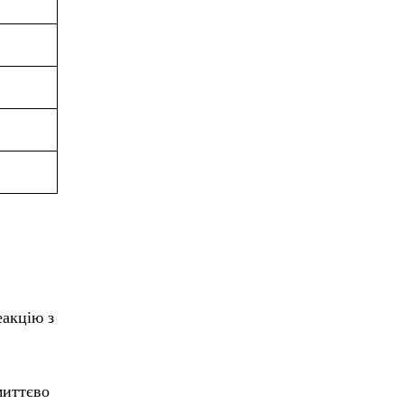
еакцію з
миттєво