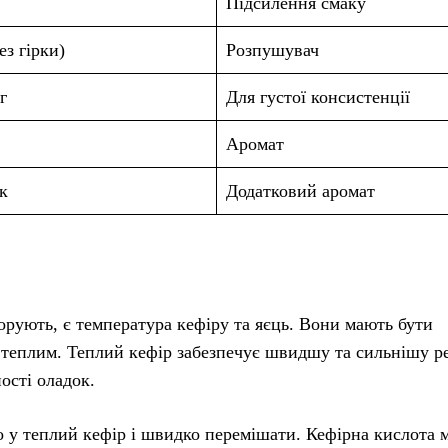
Підсилення смаку
без гірки)
Розпушувач
г
Для густої консистенції
Аромат
к
Додатковий аромат
рують, є температура кефіру та яєць. Вони мають бути
а теплим. Теплий кефір забезпечує швидшу та сильнішу р
сті оладок.
о у теплий кефір і швидко перемішати. Кефірна кислота 