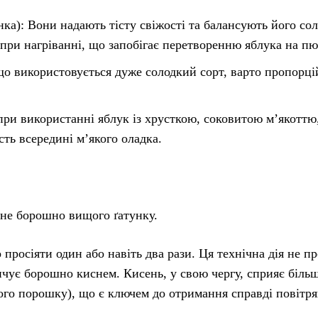
ка): Вони надають тісту свіжості та балансують його сол
при нагріванні, що запобігає перетворенню яблука на пю
що використовується дуже солодкий сорт, варто пропорц
при використанні яблук із хрусткою, соковитою м’якоттю
ть всередині м’якого оладка.
не борошно вищого ґатунку.
росіяти один або навіть два рази. Ця технічна дія не п
чує борошно киснем. Кисень, у свою чергу, сприяє біль
ого порошку), що є ключем до отримання справді повітря