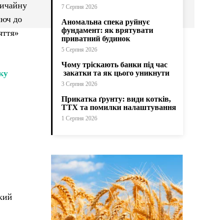
вичайну
7 Серпня 2026
люч до
Аномальна спека руйнує
фундамент: як врятувати
яття»
приватний будинок
5 Серпня 2026
Чому тріскають банки під час
ку
закатки та як цього уникнути
3 Серпня 2026
Прикатка ґрунту: види котків,
ТТХ та помилки налаштування
1 Серпня 2026
кий