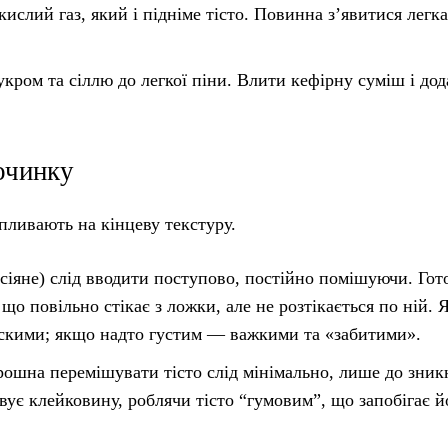
ислий газ, який і підніме тісто. Повинна з’явитися легка
укром та сіллю до легкої піни. Влити кефірну суміш і дод
очинку
пливають на кінцеву текстуру.
іяне) слід вводити поступово, постійно помішуючи. Гото
що повільно стікає з ложки, але не розтікається по ній.
лоскими; якщо надто густим — важкими та «забитими».
рошна перемішувати тісто слід мінімально, лише до зни
ує клейковину, роблячи тісто “гумовим”, що запобігає й