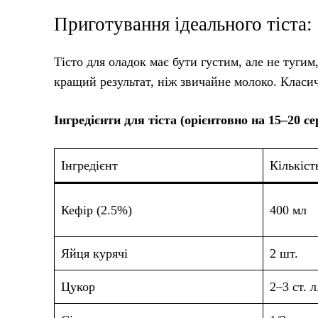
Приготування ідеального тіста
Тісто для оладок має бути густим, але не тугим
кращий результат, ніж звичайне молоко. Класи
Інгредієнти для тіста (орієнтовно на 15–20 се
Інгредієнт
Кількіст
Кефір (2.5%)
400 мл
Яйця курячі
2 шт.
Цукор
2–3 ст. л