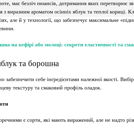
проте, має безліч нюансів, дотримання яких перетворює з
я з виразним ароматом осінніх яблук та теплої кориці. К
ях, але й у технології, що забезпечує максимальне «підн
евини.
на на кефірі або молоці: секрети еластичності та сма
яблук та борошна
о забезпечити себе інгредієнтами належної якості. Вибір
цеву текстуру та смаковий профіль оладок.
лоти
речними є сорти, які мають виражений, але не надто різ