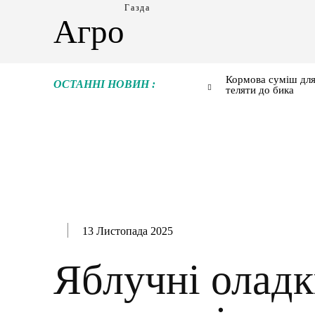
Газда
Агро
Кормова суміш для
ОСТАННІ НОВИН :
теляти до бика
13 Листопада 2025
Яблучні оладк