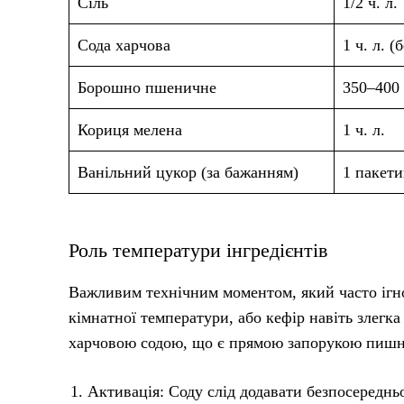
Сіль
1/2 ч. л.
Сода харчова
1 ч. л. (
Борошно пшеничне
350–400 
Кориця мелена
1 ч. л.
Ванільний цукор (за бажанням)
1 пакети
Роль температури інгредієнтів
Важливим технічним моментом, який часто ігно
кімнатної температури, або кефір навіть злегк
харчовою содою, що є прямою запорукою пишно
Активація: Соду слід додавати безпосереднь