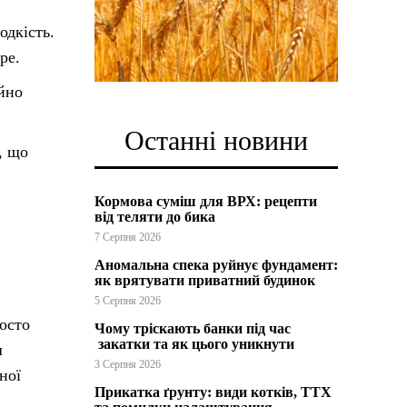
одкість.
ре.
ійно
Останні новини
, що
Кормова суміш для ВРХ: рецепти
від теляти до бика
7 Серпня 2026
Аномальна спека руйнує фундамент:
як врятувати приватний будинок
5 Серпня 2026
росто
Чому тріскають банки під час
закатки та як цього уникнути
ш
3 Серпня 2026
ної
Прикатка ґрунту: види котків, ТТХ