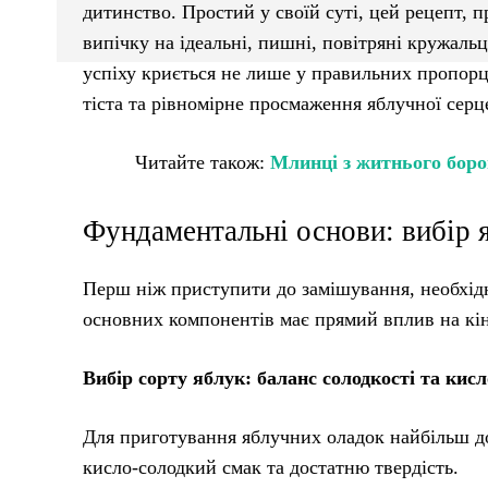
дитинство. Простий у своїй суті, цей рецепт, 
випічку на ідеальні, пишні, повітряні кружальц
успіху криється не лише у правильних пропорці
тіста та рівномірне просмаження яблучної серц
Читайте також:
Млинці з житнього борош
Фундаментальні основи: вибір 
Перш ніж приступити до замішування, необхідн
основних компонентів має прямий вплив на кін
Вибір сорту яблук: баланс солодкості та кис
Для приготування яблучних оладок найбільш до
кисло-солодкий смак та достатню твердість.