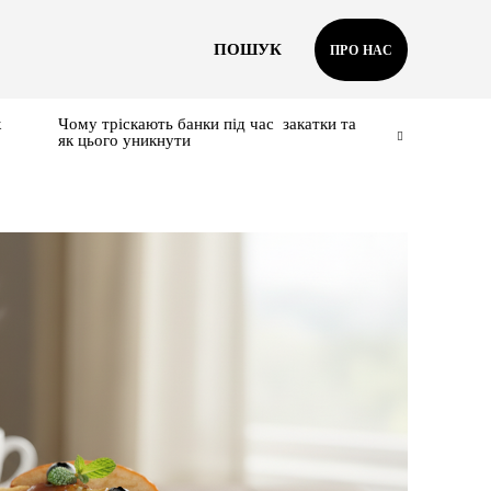
ПОШУК
ПРО НАС
к
Чому тріскають банки під час закатки та
як цього уникнути