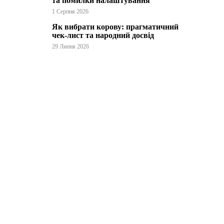
та помилки налаштування
1 Серпня 2026
Як вибрати корову: прагматичний
чек-лист та народний досвід
29 Липня 2026