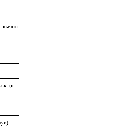
є значно
ивації
лук)