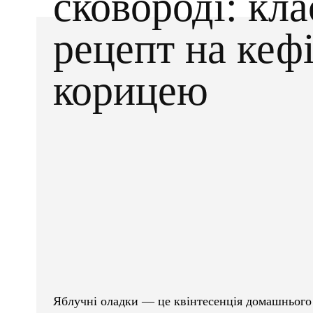
сковороді: кл
рецепт на кефі
корицею
Facebook
X
ПОДІЛІТЬСЯ
Яблучні оладки — це квінтесенція домашнього 