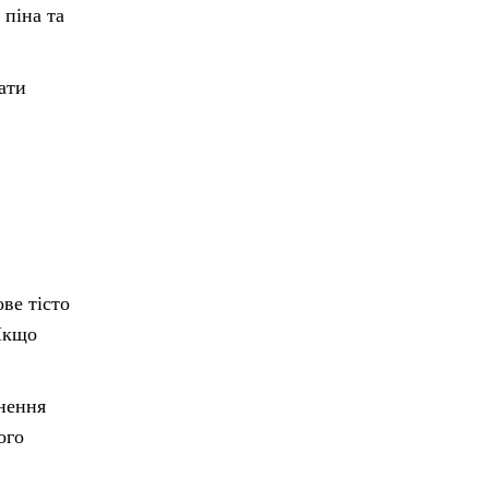
 піна та
ати
ве тісто
 Якщо
кнення
ого